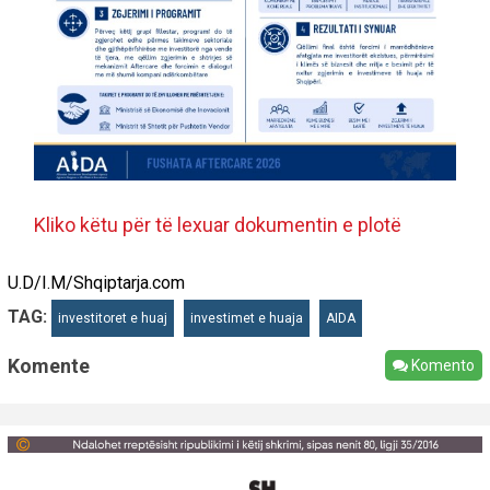
Kliko këtu për të lexuar dokumentin e plotë
U.D/I.M/Shqiptarja.com
TAG:
investitoret e huaj
investimet e huaja
AIDA
Komente
Komento