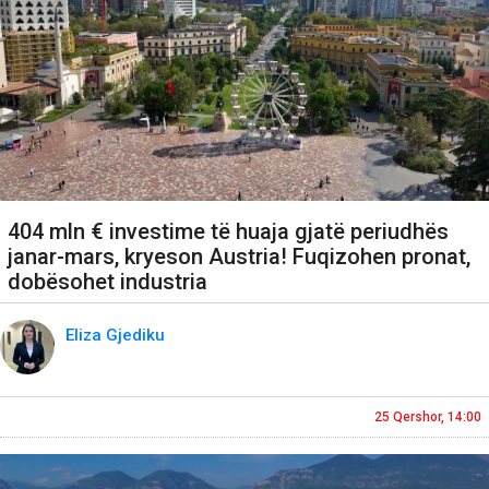
404 mln € investime të huaja gjatë periudhës
janar-mars, kryeson Austria! Fuqizohen pronat,
dobësohet industria
Eliza Gjediku
25 Qershor, 14:00