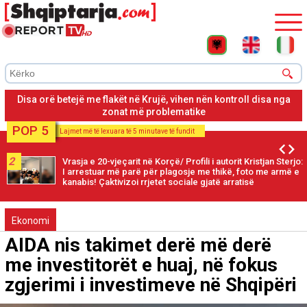
Situata drejt përmirësimit, nuk rrezikohen banesat, banorët
janë evakuuar nga shtëpitë
POP 5
Lajmet më të lexuara të 5 minutave të fundit
2
Vrasja e 20-vjeçarit në Korçë/ Profili i autorit Kristjan Sterjo:
I arrestuar më parë për plagosje me thikë, foto me armë e
kanabis! Çaktivizoi rrjetet sociale gjatë arratisë
Ekonomi
AIDA nis takimet derë më derë
me investitorët e huaj, në fokus
zgjerimi i investimeve në Shqipëri