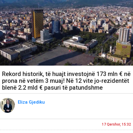
Rekord historik, të huajt investojnë 173 mln € në
prona në vetëm 3 muaj! Në 12 vite jo-rezidentët
blenë 2.2 mld € pasuri të patundshme
Eliza Gjediku
17 Qershor, 15:32