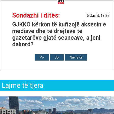
Sondazhi i ditës:
5 Gusht, 13:27
GJKKO kërkon të kufizojë aksesin e
mediave dhe të drejtave të
gazetarëve gjatë seancave, a jeni
dakord?
Po
Jo
Nuk e di
Lajme të tjera