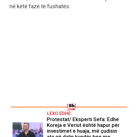
në këtë fazë të fushatës.
LEXO EDHE:
Protestat/ Eksperti Sefa: Edhe
Koreja e Veriut është hapur për
investimet e huaja, më çudisin
ata që dalin kundër tyre me