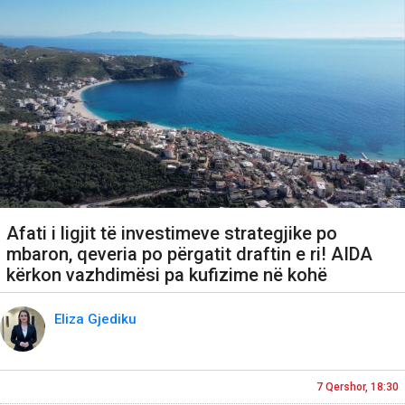
Afati i ligjit të investimeve strategjike po
mbaron, qeveria po përgatit draftin e ri! AIDA
kërkon vazhdimësi pa kufizime në kohë
Eliza Gjediku
7 Qershor, 18:30