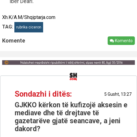
Ibër Deari.
Xh.K/A.M/Shqiptarja.com
TAG:
rubrika ciceron
Komente
Komento
Sondazhi i ditës:
5 Gusht, 13:27
GJKKO kërkon të kufizojë aksesin e
mediave dhe të drejtave të
gazetarëve gjatë seancave, a jeni
dakord?