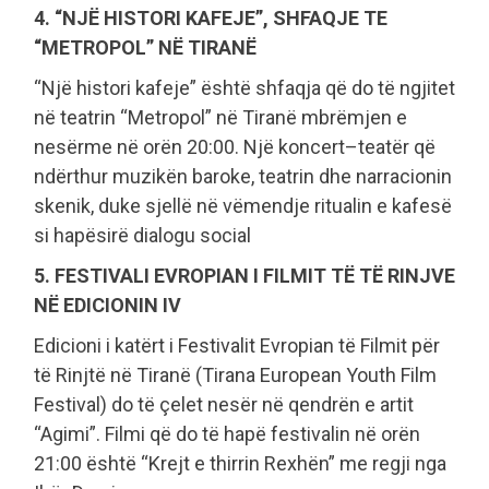
4. “NJË HISTORI KAFEJE”, SHFAQJE TE
“METROPOL” NË TIRANË
“Një histori kafeje” është shfaqja që do të ngjitet
në teatrin “Metropol” në Tiranë mbrëmjen e
nesërme në orën 20:00. Një koncert–teatër që
ndërthur muzikën baroke, teatrin dhe narracionin
skenik, duke sjellë në vëmendje ritualin e kafesë
si hapësirë dialogu social
5. FESTIVALI EVROPIAN I FILMIT TË TË RINJVE
NË EDICIONIN IV
Edicioni i katërt i Festivalit Evropian të Filmit për
të Rinjtë në Tiranë (Tirana European Youth Film
Festival) do të çelet nesër në qendrën e artit
“Agimi”. Filmi që do të hapë festivalin në orën
21:00 është “Krejt e thirrin Rexhën” me regji nga