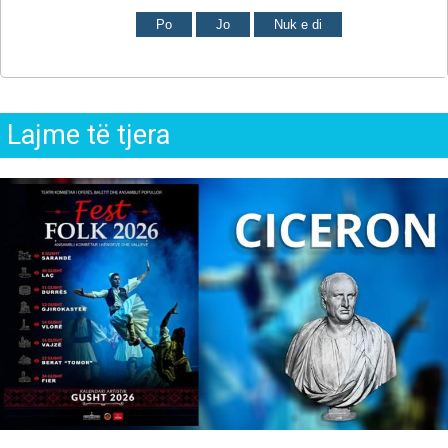
Po
Jo
Nuk e di
Lajme të tjera