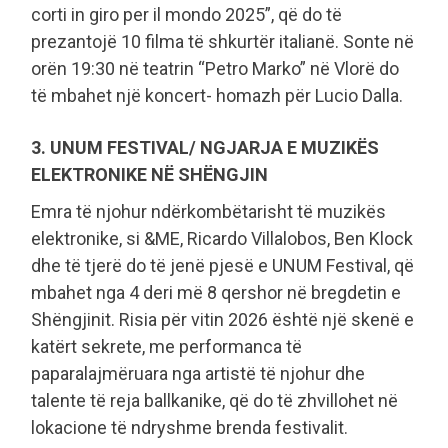
corti in giro per il mondo 2025”, që do të
prezantojë 10 filma të shkurtër italianë. Sonte në
orën 19:30 në teatrin “Petro Marko” në Vlorë do
të mbahet një koncert- homazh për Lucio Dalla.
3. UNUM FESTIVAL/ NGJARJA E MUZIKËS
ELEKTRONIKE NË SHËNGJIN
Emra të njohur ndërkombëtarisht të muzikës
elektronike, si &ME, Ricardo Villalobos, Ben Klock
dhe të tjerë do të jenë pjesë e UNUM Festival, që
mbahet nga 4 deri më 8 qershor në bregdetin e
Shëngjinit. Risia për vitin 2026 është një skenë e
katërt sekrete, me performanca të
paparalajmëruara nga artistë të njohur dhe
talente të reja ballkanike, që do të zhvillohet në
lokacione të ndryshme brenda festivalit.