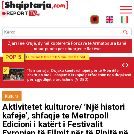
Zjarri në Krujë, mbrëmë u evakuua spitali dhe banorët në lagjet,
Abazaj, Barabit e Lluban
POP 5
Lajmet më të lexuara të 5 minutave të fundit
2
'Territorialja', Divjaka kundërshtojnë për të 9-ën ditë
shkrirjen me Lushnjen! Kërkojnë përfaqësim nga divjakasit
për zgjedhjet e ardhshme (VIDEO)
Kultura
Aktivitetet kulturore/ ‘Një histori
kafeje’, shfaqje te Metropol!
Edicioni i katërt i Festivalit
Evropian të Filmit për të Rinjtë në