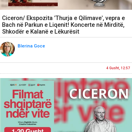
Ciceron/ Ekspozita 'Thurja e Qilimave', vepra e
Bach në Parkun e Liqenit! Koncerte në Mirditë,
Shkodër e Kalanë e Lëkurësit
Blerina Goce
4 Gusht, 12:57