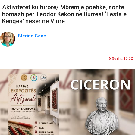
Aktivitetet kulturore/ Mbrëmje poetike, sonte
homazh për Teodor Kekon në Durrës! ‘Festa e
Këngës’ nesër në Vlorë
Blerina Goce
6 Gusht, 15:52