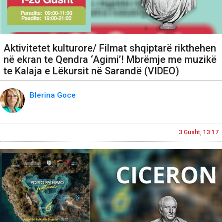
Aktivitetet kulturore/ Filmat shqiptarë rikthehen
në ekran te Qendra ‘Agimi’! Mbrëmje me muzikë
te Kalaja e Lëkursit në Sarandë (VIDEO)
Blerina Goce
3 Gusht, 13:17