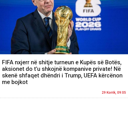
FIFA nxjerr në shitje turneun e Kupës së Botës,
aksionet do t'u shkojnë kompanive private! Në
skenë shfaqet dhëndri i Trump, UEFA kërcënon
me bojkot
29 Korrik, 09:05