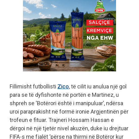
Fillimisht futbollisti
Zico
, të cilit iu anulua një gol
para se të dyfishonte në portën e Martinez, u
shpreh se ‘Botërori është i manipuluar’, ndërsa
uroi paraprakisht në formë ironie Argjentinën për
trofeun e fituar. Trajneri Hossam Hassan e
dërgoi në një tjetër nivel akuzën, duke iu drejtuar
FIFA-s me fjalët ‘përse na thirrni në Botëror kur