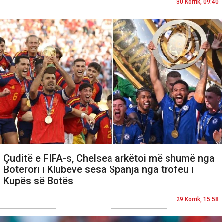
30 Korrik, 09:40
Çuditë e FIFA-s, Chelsea arkëtoi më shumë nga
Botërori i Klubeve sesa Spanja nga trofeu i
Kupës së Botës
29 Korrik, 15:58