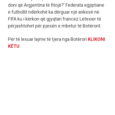
doni që Argjentina të fitojë?’ Federata egjiptiane
e futbollit ndërkohë ka dërguar një ankesë në
FIFA ku i kërkon që gjyqtari francez Letexier të
përjashtohet për pjesën e mbetur të Botërorit.
Për të lexuar lajme të tjera nga Botërori
KLIKONI
KËTU
.