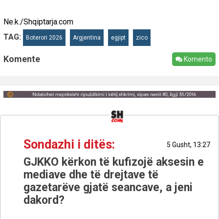
Ne.k./Shqiptarja.com
TAG:
Boterori 2026
Argjentina
egjipt
zico
Komente
Komento
Sondazhi i ditës:
5 Gusht, 13:27
GJKKO kërkon të kufizojë aksesin e
mediave dhe të drejtave të
gazetarëve gjatë seancave, a jeni
dakord?