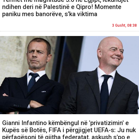
ndihen deri në Palestinë e Qipro! Momente
paniku mes banorëve, s’ka viktima
3 Gusht, 08:38
Gianni Infantino këmbëngul në 'privatizimin' e
Kupës së Botës, FIFA i përgjigjet UEFA-s: Ju nuk
përfaqësoni të gjitha federatat, askush s'po e