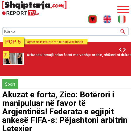
POP 5
Lajmet më të lexuara të 5 minutave të fundit
3
Arbenita Ismajli ndan fotot me veshje arabe, shikoni si duket
Sport
Akuzat e forta, Zico: Botërori i
manipuluar në favor të
Argjentinës! Federata e egjipit
ankesë FIFA-s: Pëjashtoni arbitrin
Letexier