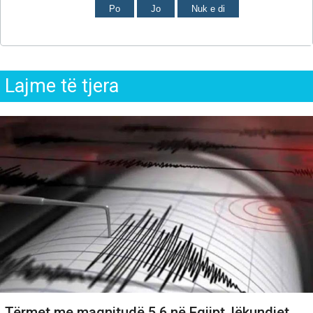
Po
Jo
Nuk e di
Lajme të tjera
Tërmet me magnitudë 5.6 në Egjipt, lëkundjet