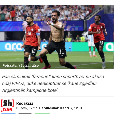
Futbollisti i Egjiptit Zico
Pas eliminimit ‘faraonët’ kanë shpërthyer në akuza
ndaj FIFA-s, duke nënkuptuar se ‘kanë zgjedhur
Argjentinën kampione bote’.
Redaksia
8 Korrik, 12:27 |
Përditesimi: 8 Korrik, 12:31