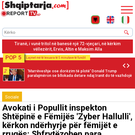
Tiranë, shpërthimi në portën e banesës së 72-vjeçarit, vetëm
dëme materiale
POP 5
Lajmet më të lexuara të 5 minutave të fundit
2
'Marrëveshje ose dorëzim të plotë' Donald Trump
paralajmëron se bllokada detare ndaj Iranit do të vazhdojë
Sociale
Avokati i Popullit inspekton
Shtëpinë e Fëmijës 'Zyber Hallulli',
kërkon ndërhyrje për fëmijët e
rrugës: Shfrytëzohen para