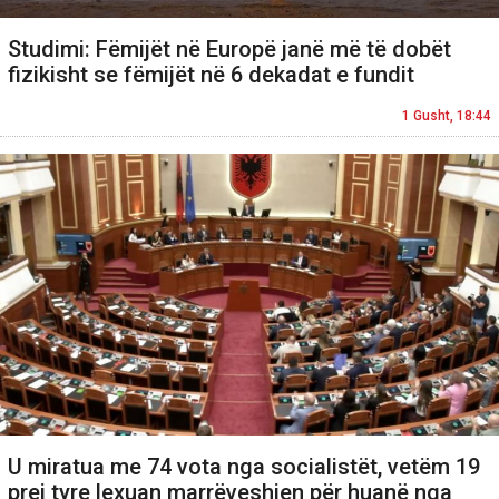
Studimi: Fëmijët në Europë janë më të dobët
fizikisht se fëmijët në 6 dekadat e fundit
1 Gusht, 18:44
U miratua me 74 vota nga socialistët, vetëm 19
prej tyre lexuan marrëveshjen për huanë nga