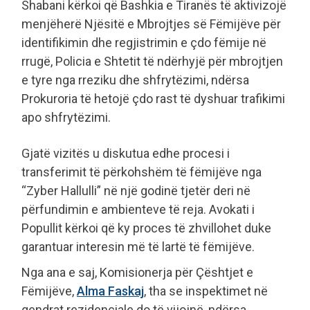
Shabani kërkoi që Bashkia e Tiranës të aktivizojë
menjëherë Njësitë e Mbrojtjes së Fëmijëve për
identifikimin dhe regjistrimin e çdo fëmije në
rrugë, Policia e Shtetit të ndërhyjë për mbrojtjen
e tyre nga rreziku dhe shfrytëzimi, ndërsa
Prokuroria të hetojë çdo rast të dyshuar trafikimi
apo shfrytëzimi.
Gjatë vizitës u diskutua edhe procesi i
transferimit të përkohshëm të fëmijëve nga
“Zyber Hallulli” në një godinë tjetër deri në
përfundimin e ambienteve të reja. Avokati i
Popullit kërkoi që ky proces të zhvillohet duke
garantuar interesin më të lartë të fëmijëve.
Nga ana e saj, Komisionerja për Çështjet e
Fëmijëve,
Alma Faskaj
, tha se inspektimet në
qendrat rezidenciale do të vijojnë, ndërsa