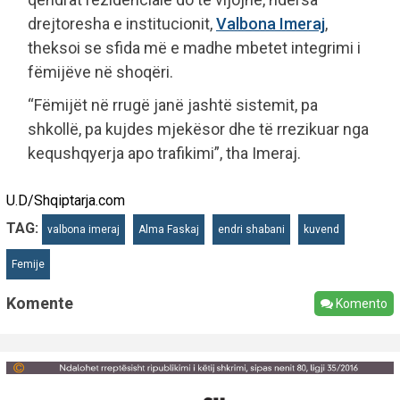
drejtoresha e institucionit,
Valbona Imeraj
,
theksoi se sfida më e madhe mbetet integrimi i
fëmijëve në shoqëri.
“Fëmijët në rrugë janë jashtë sistemit, pa
shkollë, pa kujdes mjekësor dhe të rrezikuar nga
kequshqyerja apo trafikimi”, tha Imeraj.
U.D/Shqiptarja.com
TAG:
valbona imeraj
Alma Faskaj
endri shabani
kuvend
Femije
Komente
Komento