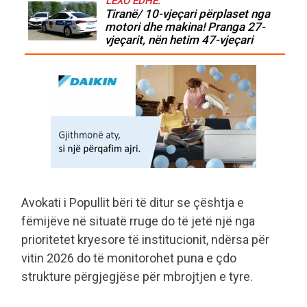
LEXO EDHE:
Tiranë/ 10-vjeçari përplaset nga
motori dhe makina! Pranga 27-
vjeçarit, nën hetim 47-vjeçari
Avokati i Popullit bëri të ditur se çështja e
fëmijëve në situatë rruge do të jetë një nga
prioritetet kryesore të institucionit, ndërsa për
vitin 2026 do të monitorohet puna e çdo
strukture përgjegjëse për mbrojtjen e tyre.