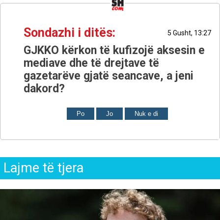
Sondazhi i ditës:
5 Gusht, 13:27
GJKKO kërkon të kufizojë aksesin e
mediave dhe të drejtave të
gazetarëve gjatë seancave, a jeni
dakord?
Po
Jo
Nuk e di
Lajme të tjera