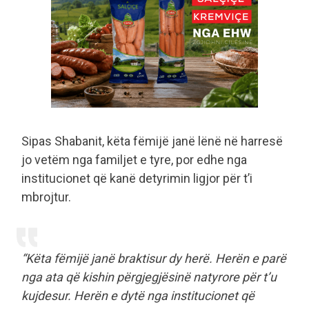
Sipas Shabanit, këta fëmijë janë lënë në harresë
jo vetëm nga familjet e tyre, por edhe nga
institucionet që kanë detyrimin ligjor për t’i
mbrojtur.
“Këta fëmijë janë braktisur dy herë. Herën e parë
nga ata që kishin përgjegjësinë natyrore për t’u
kujdesur. Herën e dytë nga institucionet që