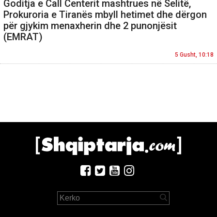
Goditja e Call Centerit mashtrues në Selitë,
Prokuroria e Tiranës mbyll hetimet dhe dërgon
për gjykim menaxherin dhe 2 punonjësit
(EMRAT)
5 Gusht, 10:18