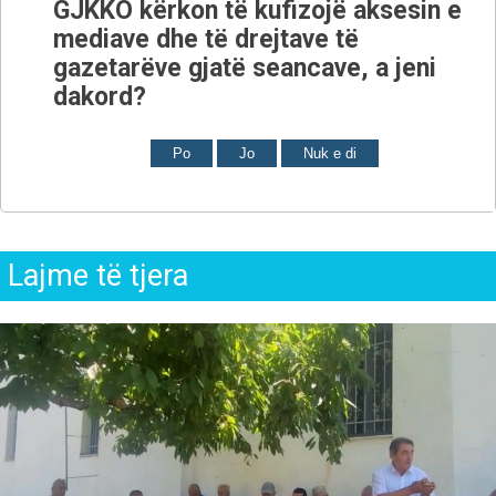
GJKKO kërkon të kufizojë aksesin e
mediave dhe të drejtave të
gazetarëve gjatë seancave, a jeni
dakord?
Po
Jo
Nuk e di
Lajme të tjera