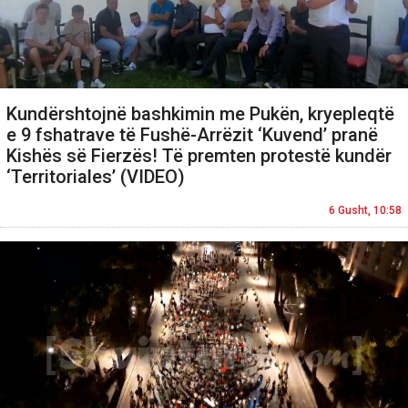
Kundërshtojnë bashkimin me Pukën, kryepleqtë
e 9 fshatrave të Fushë-Arrëzit ‘Kuvend’ pranë
Kishës së Fierzës! Të premten protestë kundër
‘Territoriales’ (VIDEO)
6 Gusht, 10:58