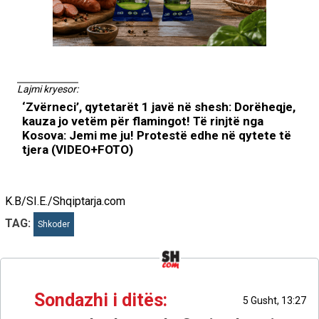
Lajmi kryesor:
‘Zvërneci’, qytetarët 1 javë në shesh: Dorëheqje,
kauza jo vetëm për flamingot! Të rinjtë nga
Kosova: Jemi me ju! Protestë edhe në qytete të
tjera (VIDEO+FOTO)
K.B/SI.E./Shqiptarja.com
TAG:
Shkoder
Sondazhi i ditës:
5 Gusht, 13:27