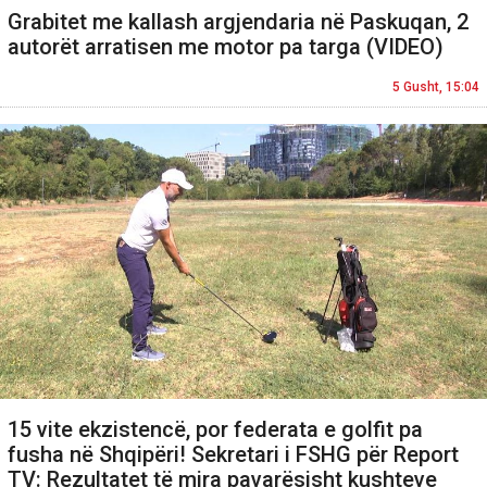
Grabitet me kallash argjendaria në Paskuqan, 2
autorët arratisen me motor pa targa (VIDEO)
5 Gusht, 15:04
15 vite ekzistencë, por federata e golfit pa
fusha në Shqipëri! Sekretari i FSHG për Report
TV: Rezultatet të mira pavarësisht kushteve