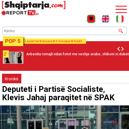
POP 5
Lajmet më të lexuara të 5 minutave të fundit
2
Arbenita Ismajli ndan fotot me veshje arabe, shikoni si duket
Kronikë
Deputeti i Partisë Socialiste,
Klevis Jahaj paraqitet në SPAK