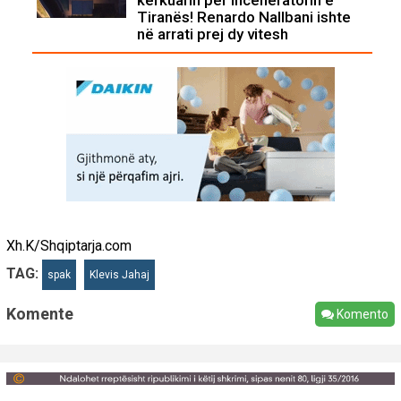
kërkuarin për Inceneratorin e
Tiranës! Renardo Nallbani ishte
në arrati prej dy vitesh
Xh.K/Shqiptarja.com
TAG:
spak
Klevis Jahaj
Komente
Komento