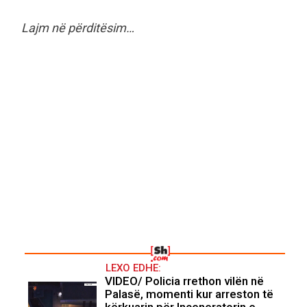
Lajm në përditësim…
LEXO EDHE:
VIDEO/ Policia rrethon vilën në
Palasë, momenti kur arreston të