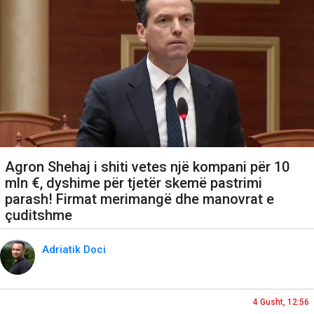
Agron Shehaj i shiti vetes një kompani për 10
mln €, dyshime për tjetër skemë pastrimi
parash! Firmat merimangë dhe manovrat e
çuditshme
Adriatik Doci
4 Gusht, 12:56