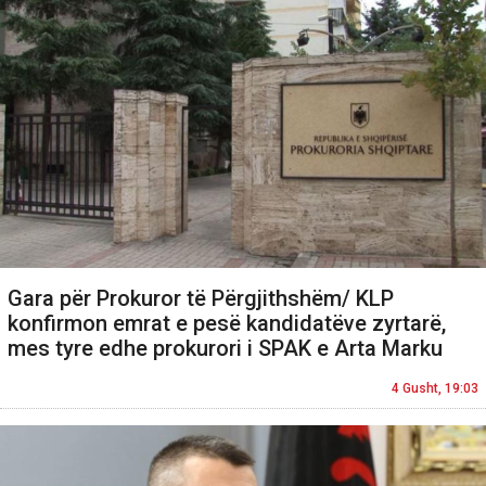
Gara për Prokuror të Përgjithshëm/ KLP
konfirmon emrat e pesë kandidatëve zyrtarë,
mes tyre edhe prokurori i SPAK e Arta Marku
4 Gusht, 19:03