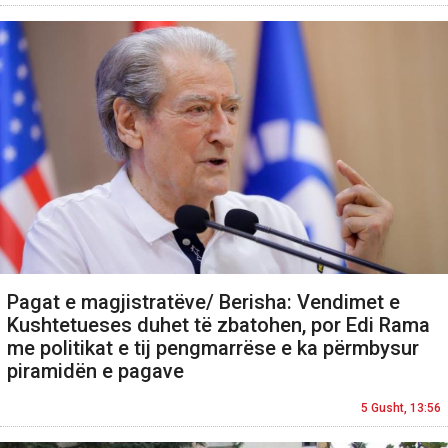
Pagat e magjistratëve/ Berisha: Vendimet e
Kushtetueses duhet të zbatohen, por Edi Rama
me politikat e tij pengmarrëse e ka përmbysur
piramidën e pagave
5 Gusht, 13:56