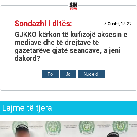
Sondazhi i ditës:
5 Gusht, 13:27
GJKKO kërkon të kufizojë aksesin e
mediave dhe të drejtave të
gazetarëve gjatë seancave, a jeni
dakord?
Po
Jo
Nuk e di
Lajme të tjera