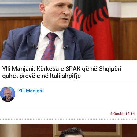
Ylli Manjani: Kërkesa e SPAK që në Shqipëri
quhet provë e në Itali shpifje
Ylli Manjani
4 Gusht, 15:14