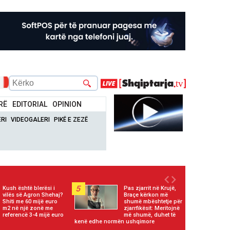
RË
EDITORIAL
OPINION
RI
VIDEOGALERI
PIKË E ZEZË
5
Kush është blerësi i
Pas zjarrit në Krujë,
vilës së Agron Shehaj?
Braçe kërkon më
Shiti me 60 mijë euro
shumë mbështetje për
m2 në një zonë me
zjarrfikësit: Meritojnë
referencë 3-4 mijë euro
më shumë, duhet të
kenë edhe normën ushqimore