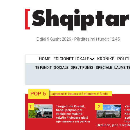
E diel 9 Gusht 2026 - Përditësimi i fundit 12:45
HOME
EDICIONET LOKALE
KRONIKË
POLIT
TË FUNDIT
SOCIALE
DREJT PUNËS
SPECIALE
LAJME T
POP 5
Lajmet më të lexuara të 5 minutave të fundit
1
2
Tragjedi në Ksamil,
Zel
babai përplas për
Ser
vdekje me makinë
Kos
vajzën 4-vjeçare gjatë
zyr
një manovre në parkim
hiq
Ukrainën, janë 2 reali