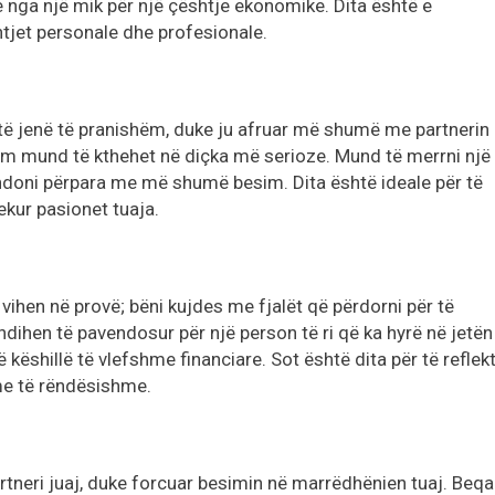
e nga një mik për një çështje ekonomike. Dita është e
tjet personale dhe profesionale.
të jenë të pranishëm, duke ju afruar më shumë me partnerin
shëm mund të kthehet në diçka më serioze. Mund të merrni një
zhdoni përpara me më shumë besim. Dita është ideale për të
ekur pasionet tuaja.
 vihen në provë; bëni kujdes me fjalët që përdorni për të
ihen të pavendosur për një person të ri që ka hyrë në jetën
 këshillë të vlefshme financiare. Sot është dita për të reflek
me të rëndësishme.
rtneri juaj, duke forcuar besimin në marrëdhënien tuaj. Beqa