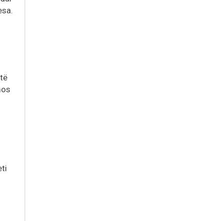
esa.
të
 mos
ti