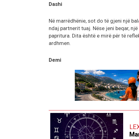
Dashi
Në marrëdhënie, sot do të gjeni një b
ndaj partnerit tuaj. Nëse jeni beqar, nj
papritura. Dita është e mirë për të refle
ardhmen.
Demi
LE
Mar