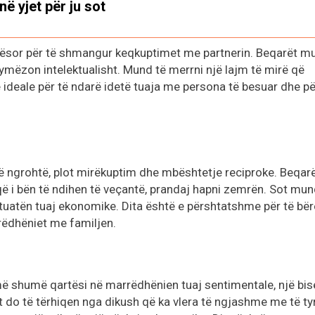
në yjet për ju sot
lbësor për të shmangur keqkuptimet me partnerin. Beqarët m
rymëzon intelektualisht. Mund të merrni një lajm të mirë që
të ideale për të ndarë idetë tuaja me persona të besuar dhe pë
të ngrohtë, plot mirëkuptim dhe mbështetje reciproke. Beqar
që i bën të ndihen të veçantë, prandaj hapni zemrën. Sot mun
ituatën tuaj ekonomike. Dita është e përshtatshme për të bër
rëdhëniet me familjen.
më shumë qartësi në marrëdhënien tuaj sentimentale, një bi
t do të tërhiqen nga dikush që ka vlera të ngjashme me të tyr