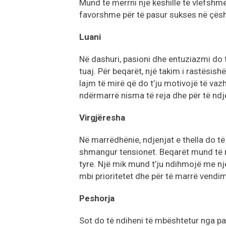
Mund të merrni një këshillë të vlefshm
favorshme për të pasur sukses në çësh
Luani
Në dashuri, pasioni dhe entuziazmi do 
tuaj. Për beqarët, një takim i rastësi
lajm të mirë që do t’ju motivojë të va
ndërmarrë nisma të reja dhe për të ndj
Virgjëresha
Në marrëdhënie, ndjenjat e thella do të
shmangur tensionet. Beqarët mund të nd
tyre. Një mik mund t’ju ndihmojë me një
mbi prioritetet dhe për të marrë vendi
Peshorja
Sot do të ndiheni të mbështetur nga pa