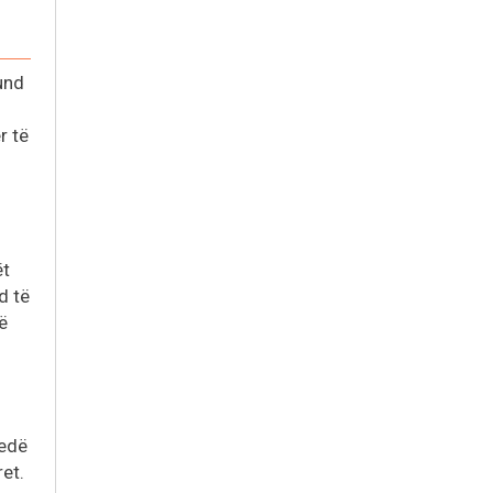
und
r të
ët
d të
ë
sedë
et.