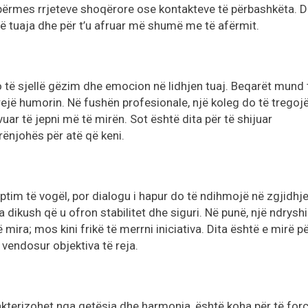
përmes rrjeteve shoqërore ose kontakteve të përbashkëta. D
ë tuaja dhe për t’u afruar më shumë me të afërmit.
 të sjellë gëzim dhe emocion në lidhjen tuaj. Beqarët mund 
ngrejë humorin. Në fushën profesionale, një koleg do të tregoj
uar të jepni më të mirën. Sot është dita për të shijuar
ënjohës për atë që keni.
ptim të vogël, por dialogu i hapur do të ndihmojë në zgjidhj
a dikush që u ofron stabilitet dhe siguri. Në punë, një ndrysh
ë mira; mos kini frikë të merrni iniciativa. Dita është e mirë pë
 vendosur objektiva të reja.
akterizohet nga qetësia dhe harmonia, është koha për të for