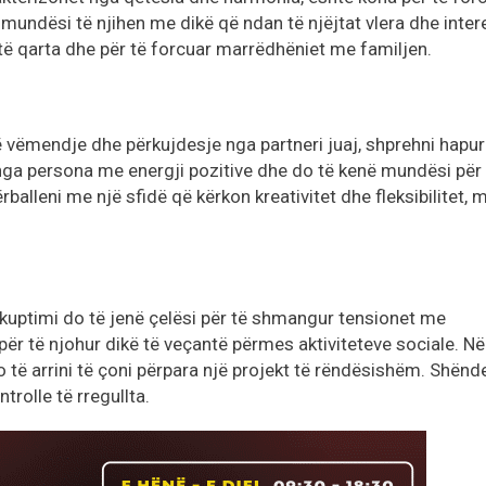
mundësi të njihen me dikë që ndan të njëjtat vlera dhe inter
 të qarta dhe për të forcuar marrëdhëniet me familjen.
 vëmendje dhe përkujdesje nga partneri juaj, shprehni hapur
 nga persona me energji pozitive dhe do të kenë mundësi për 
përballeni me një sfidë që kërkon kreativitet dhe fleksibilitet,
uptimi do të jenë çelësi për të shmangur tensionet me
ër të njohur dikë të veçantë përmes aktiviteteve sociale. Në
 të arrini të çoni përpara një projekt të rëndësishëm. Shënde
trolle të rregullta.