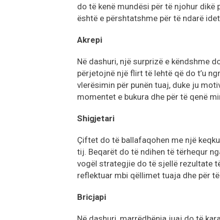
do të kenë mundësi për të njohur dikë 
është e përshtatshme për të ndarë idet
Akrepi
Në dashuri, një surprizë e këndshme do
përjetojnë një flirt të lehtë që do t’u 
vlerësimin për punën tuaj, duke ju motiv
momentet e bukura dhe për të qenë mir
Shigjetari
Çiftet do të ballafaqohen me një keqku
tij. Beqarët do të ndihen të tërhequr ng
vogël strategjie do të sjellë rezultate t
reflektuar mbi qëllimet tuaja dhe për të
Bricjapi
Në dashuri, marrëdhënia juaj do të kar