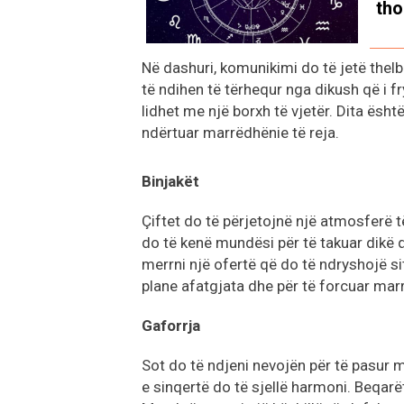
tho
Në dashuri, komunikimi do të jetë the
të ndihen të tërhequr nga dikush që i f
lidhet me një borxh të vjetër. Dita ësh
ndërtuar marrëdhënie të reja.
Binjakët
Çiftet do të përjetojnë një atmosferë 
do të kenë mundësi për të takuar dikë 
merrni një ofertë që do të ndryshojë s
plane afatgjata dhe për të forcuar mar
Gaforrja
Sot do të ndjeni nevojën për të pasur 
e sinqertë do të sjellë harmoni. Beqarë