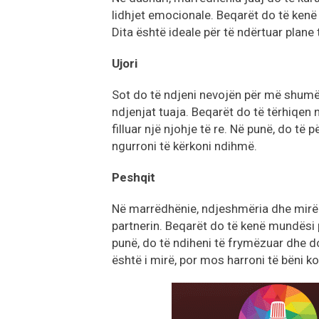
lidhjet emocionale. Beqarët do të kenë 
Dita është ideale për të ndërtuar plane
Ujori
Sot do të ndjeni nevojën për më shumë
ndjenjat tuaja. Beqarët do të tërhiqen
filluar një njohje të re. Në punë, do të 
ngurroni të kërkoni ndihmë.
Peshqit
Në marrëdhënie, ndjeshmëria dhe mirëk
partnerin. Beqarët do të kenë mundësi p
punë, do të ndiheni të frymëzuar dhe do
është i mirë, por mos harroni të bëni kon