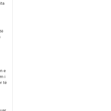
ita
të
ë
en e
im i
r të
cuar