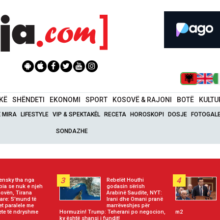
IKË
SHËNDETI
EKONOMI
SPORT
KOSOVË & RAJONI
BOTË
KULTU
Ë MIRA
LIFESTYLE
VIP & SPEKTAKËL
RECETA
HOROSKOPI
DOSJE
FOTOGALE
SONDAZHE
3
4
ensky tha nga
Rebelët Houthi
bia se nuk e njeh
godasin sërish
ovën, Tirana
Arabinë Saudite, NYT:
tare: S'mund të
Irani dhe Omani pranë
et paralele me
marrëveshjes për
tete të ndryshme
Hormuzin! Trump: Teherani po negocion,
m2
ky është shansi i fundit!