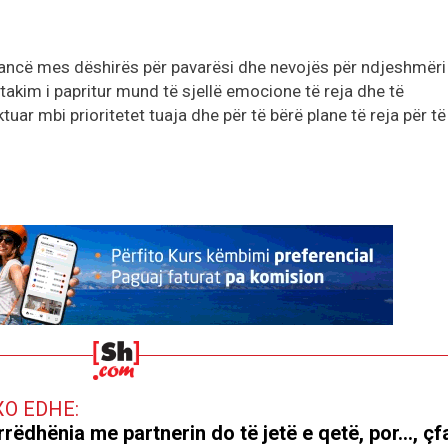
alancë mes dëshirës për pavarësi dhe nevojës për ndjeshmëri
ë takim i papritur mund të sjellë emocione të reja dhe të
ktuar mbi prioritetet tuaja dhe për të bërë plane të reja për të
XO EDHE:
rëdhënia me partnerin do të jetë e qetë, por..., çf