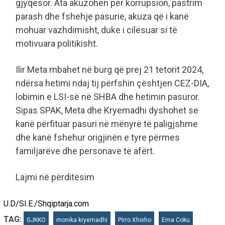
gjyqësor. Ata akuzohen për korrupsion, pastrim
parash dhe fshehje pasurie, akuza që i kanë
mohuar vazhdimisht, duke i cilësuar si të
motivuara politikisht.
Ilir Meta mbahet në burg që prej 21 tetorit 2024,
ndërsa hetimi ndaj tij përfshin çështjen CEZ-DIA,
lobimin e LSI-së në SHBA dhe hetimin pasuror.
Sipas SPAK, Meta dhe Kryemadhi dyshohet se
kanë përfituar pasuri në mënyrë të paligjshme
dhe kanë fshehur origjinën e tyre përmes
familjarëve dhe personave të afërt.
Lajmi në përditësim
U.D/SI.E./Shqiptarja.com
TAG:
GJKKO
monika kryemadhi
Pirro Xhixho
Ema Coku