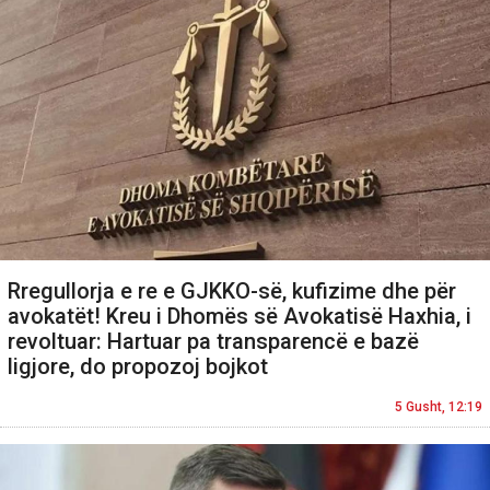
Rregullorja e re e GJKKO-së, kufizime dhe për
avokatët! Kreu i Dhomës së Avokatisë Haxhia, i
revoltuar: Hartuar pa transparencë e bazë
ligjore, do propozoj bojkot
5 Gusht, 12:19