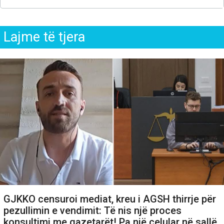
Lajme të tjera
GJKKO censuroi mediat, kreu i AGSH thirrje për
pezullimin e vendimit: Të nis një proces
konsultimi me gazetarët! Pa një celular në sallë,