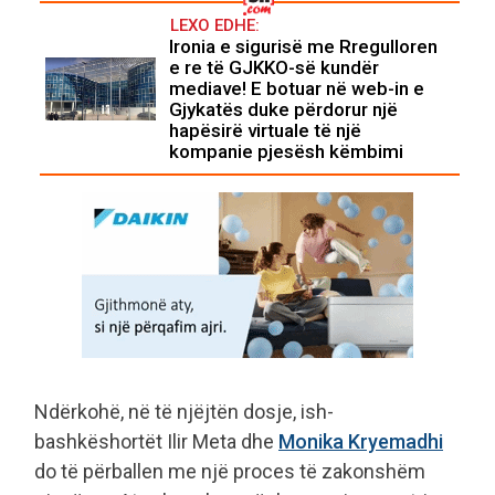
LEXO EDHE:
Ironia e sigurisë me Rregulloren
e re të GJKKO-së kundër
mediave! E botuar në web-in e
Gjykatës duke përdorur një
hapësirë virtuale të një
kompanie pjesësh këmbimi
Ndërkohë, në të njëjtën dosje, ish-
bashkëshortët Ilir Meta dhe
Monika Kryemadhi
do të përballen me një proces të zakonshëm