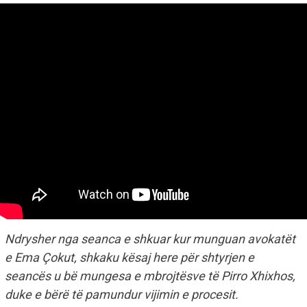
Ndrysher nga seanca e shkuar kur munguan avokatët
e Ema Çokut, shkaku kësaj here për shtyrjen e
seancës u bë mungesa e mbrojtësve të Pirro Xhixhos,
duke e bërë të pamundur vijimin e procesit.