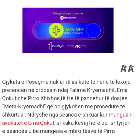
Gjykata e Posaçme nuk arriti as këtë të hënë të lexojë
pretencën në procesin ndaj Fatime Kryemadhit, Ema
Çokut dhe Pirro Xhixhos,të tre të pandehur të dosjes
“Meta-Kryemadhi” që po gjykohen me procedurë të
shkurtuar. Ndryshe nga seanca e shkuar kur
munguan
avokatët e Ema Çoku
t, shkaku kësaj here për shtyrjen
e seancës u bë mungesa e mbrojtësve të Pirro