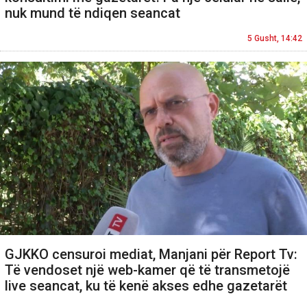
nuk mund të ndiqen seancat
5 Gusht, 14:42
GJKKO censuroi mediat, Manjani për Report Tv:
Të vendoset një web-kamer që të transmetojë
live seancat, ku të kenë akses edhe gazetarët