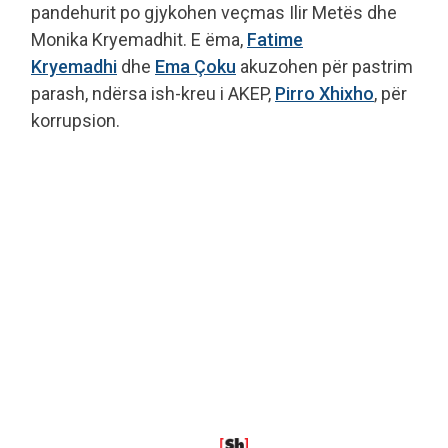
pandehurit po gjykohen veçmas Ilir Metës dhe
Monika Kryemadhit. E ëma,
Fatime
Kryemadhi
dhe
Ema Çoku
akuzohen për pastrim
parash, ndërsa ish-kreu i AKEP,
Pirro Xhixho
, për
korrupsion.