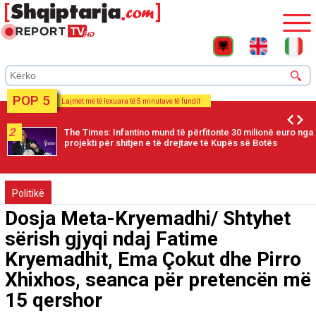
POP 5
Lajmet më të lexuara të 5 minutave të fundit
2
The Times: Infantino mund të përfitonte 30 milionë euro nga
projekti për shitjen e të drejtave të Kupës së Botës
Politikë
Dosja Meta-Kryemadhi/ Shtyhet
sërish gjyqi ndaj Fatime
Kryemadhit, Ema Çokut dhe Pirro
Xhixhos, seanca për pretencën më
15 qershor