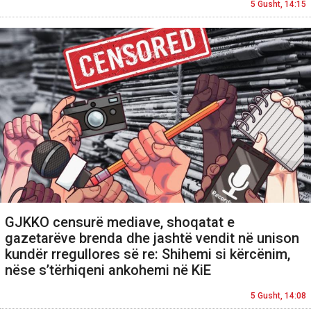
5 Gusht, 14:15
GJKKO censurë mediave, shoqatat e
gazetarëve brenda dhe jashtë vendit në unison
kundër rregullores së re: Shihemi si kërcënim,
nëse s’tërhiqeni ankohemi në KiE
5 Gusht, 14:08