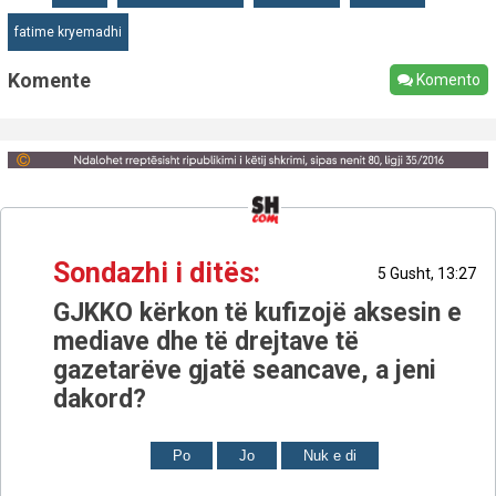
fatime kryemadhi
Komente
Komento
Sondazhi i ditës:
5 Gusht, 13:27
GJKKO kërkon të kufizojë aksesin e
mediave dhe të drejtave të
gazetarëve gjatë seancave, a jeni
dakord?
Po
Jo
Nuk e di