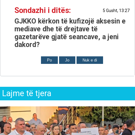
Sondazhi i ditës:
5 Gusht, 13:27
GJKKO kërkon të kufizojë aksesin e
mediave dhe të drejtave të
gazetarëve gjatë seancave, a jeni
dakord?
Po
Jo
Nuk e di
Lajme të tjera