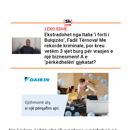
LEXO EDHE:
Ekstradohet nga Italia ‘i forti i
Bulqizës’, Fadil Tërnova! Me
rekorde kriminale, por kreu
vetëm 3 vjet burg për vrasjen e
një biznesmeni! A e
‘përkëdhelën’ gjykatat?