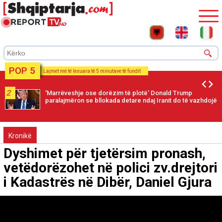
POP 5
Lajmet më të lexuara të 5 minutave të fundit
2
'Marrëveshje ose dorëzim të plotë' Donald Trump
paralajmëron se bllokada detare ndaj Iranit do të vazhdojë
Kronikë
Dyshimet për tjetërsim pronash,
vetëdorëzohet në polici zv.drejtori
i Kadastrës në Dibër, Daniel Gjura