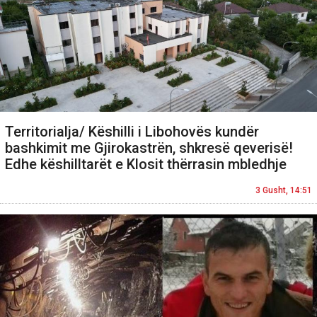
Territorialja/ Këshilli i Libohovës kundër
bashkimit me Gjirokastrën, shkresë qeverisë!
Edhe këshilltarët e Klosit thërrasin mbledhje
3 Gusht, 14:51