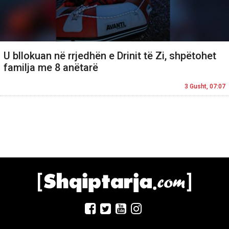
U bllokuan në rrjedhën e Drinit të Zi, shpëtohet
familja me 8 anëtarë
3 Gusht, 07:07