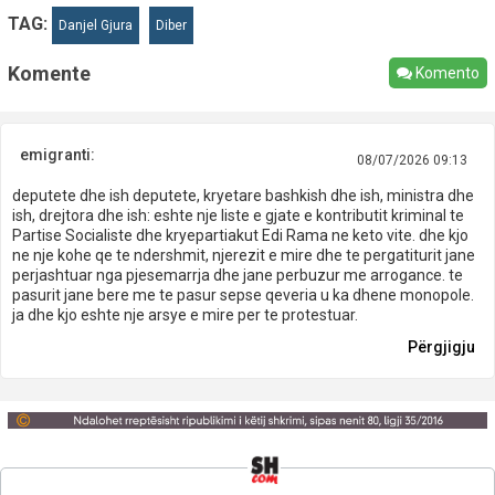
TAG:
Danjel Gjura
Diber
Komente
Komento
emigranti:
08/07/2026 09:13
deputete dhe ish deputete, kryetare bashkish dhe ish, ministra dhe
ish, drejtora dhe ish: eshte nje liste e gjate e kontributit kriminal te
Partise Socialiste dhe kryepartiakut Edi Rama ne keto vite. dhe kjo
ne nje kohe qe te ndershmit, njerezit e mire dhe te pergatiturit jane
perjashtuar nga pjesemarrja dhe jane perbuzur me arrogance. te
pasurit jane bere me te pasur sepse qeveria u ka dhene monopole.
ja dhe kjo eshte nje arsye e mire per te protestuar.
Përgjigju