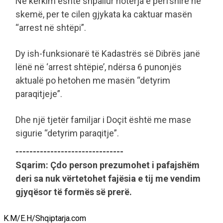
Në kërkim është shpallur noterja e përfshirë në
skemë, per te cilen gjykata ka caktuar masën
“arrest në shtëpi”.
Dy ish-funksionarë të Kadastrës së Dibrës janë
lënë në ‘arrest shtëpie’, ndërsa 6 punonjës
aktualë po hetohen me masën “detyrim
paraqitjeje”.
Dhe një tjetër familjar i Doçit është me mase
sigurie “detyrim paraqitje”.
-------------------------------
Sqarim: Çdo person prezumohet i pafajshëm
deri sa nuk vërtetohet fajësia e tij me vendim
gjyqësor të formës së prerë.
K.M/E.H/Shqiptarja.com