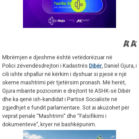
Mbrëmjen e djeshme është vetëdorëzuar në
Polici zëvendësdrejtori i Kadastrës
Dibër
, Daniel Gjura, i
cili ishte shpallur në kërkim i dyshuar si pjesë e një
skeme mashtrimi për tjetërsim pronash. Më herët,
Gjura mbante pozicionin e drejtorit të ASHK-së Dibër
dhe ka qenë ish-kandidat i Partisë Socialiste në
zgjedhjet e fundit parlamentare. Sot ai akuzohet për
veprat penale “Mashtrimi” dhe “Falsifikimi i
dokumenteve”, kryer në bashkëpunim.