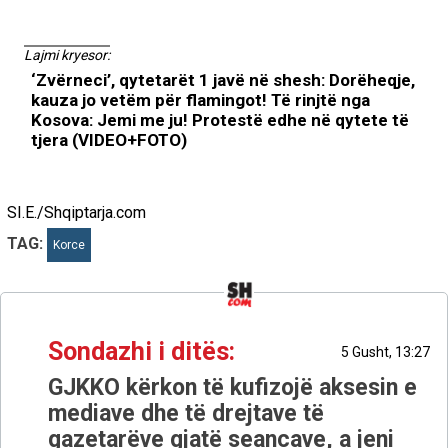
Lajmi kryesor:
‘Zvërneci’, qytetarët 1 javë në shesh: Dorëheqje,
kauza jo vetëm për flamingot! Të rinjtë nga
Kosova: Jemi me ju! Protestë edhe në qytete të
tjera (VIDEO+FOTO)
SI.E./Shqiptarja.com
TAG:
Korce
Sondazhi i ditës:
5 Gusht, 13:27
GJKKO kërkon të kufizojë aksesin e
mediave dhe të drejtave të
gazetarëve gjatë seancave, a jeni