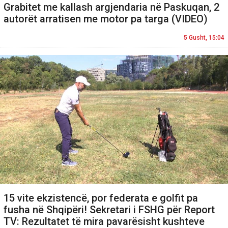
Grabitet me kallash argjendaria në Paskuqan, 2
autorët arratisen me motor pa targa (VIDEO)
5 Gusht, 15:04
15 vite ekzistencë, por federata e golfit pa
fusha në Shqipëri! Sekretari i FSHG për Report
TV: Rezultatet të mira pavarësisht kushteve