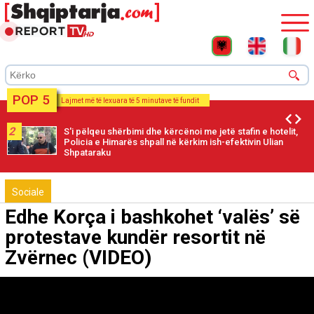
POP 5
Lajmet më të lexuara të 5 minutave të fundit
2
S'i pëlqeu shërbimi dhe kërcënoi me jetë stafin e hotelit,
Policia e Himarës shpall në kërkim ish-efektivin Ulian
Shpataraku
Sociale
Edhe Korça i bashkohet ‘valës’ së
protestave kundër resortit në
Zvërnec (VIDEO)