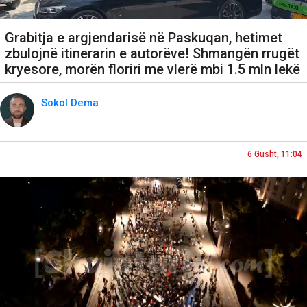
Grabitja e argjendarisë në Paskuqan, hetimet
zbulojnë itinerarin e autorëve! Shmangën rrugët
kryesore, morën floriri me vlerë mbi 1.5 mln lekë
Sokol Dema
6 Gusht, 11:04