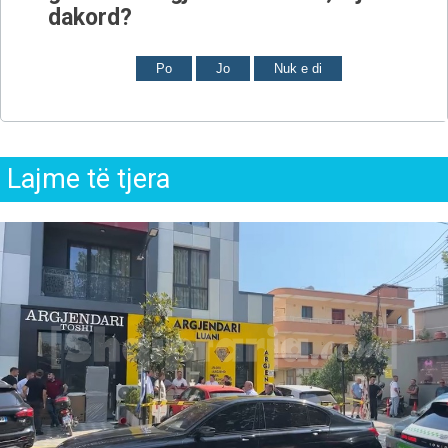
dakord?
Po
Jo
Nuk e di
Lajme të tjera