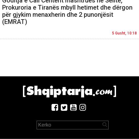
Goditja e Call Centerit mashtrues në Selitë,
Prokuroria e Tiranës mbyll hetimet dhe dërgon
për gjykim menaxherin dhe 2 punonjësit
(EMRAT)
5 Gusht, 10:18