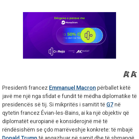
Presidenti francez
Emmanuel Macron
përballet këtë
javë me një nga sfidat e fundit të mëdha diplomatike të
presidencës së tij. Si mikpritës i samitit të
G7
në
qytetin francez Évian-les-Bains, ai ka një objektiv që
diplomatët europianë e konsiderojnë më të
rëndësishëm se çdo marrëveshje konkrete: të mbajë
Donald Trump
të angazhuar në samit dhe të shmangë