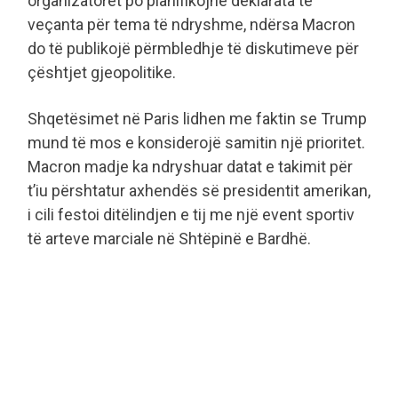
organizatorët po planifikojnë deklarata të
veçanta për tema të ndryshme, ndërsa Macron
do të publikojë përmbledhje të diskutimeve për
çështjet gjeopolitike.
Shqetësimet në Paris lidhen me faktin se Trump
mund të mos e konsiderojë samitin një prioritet.
Macron madje ka ndryshuar datat e takimit për
t’iu përshtatur axhendës së presidentit amerikan,
i cili festoi ditëlindjen e tij me një event sportiv
të arteve marciale në Shtëpinë e Bardhë.