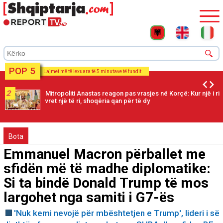
POP 5
Lajmet më të lexuara të 5 minutave të fundit
2
Mitropoliti Anastas reagon pas vrasjes në Korçë: Kur një i ri
vret një të ri, shoqëria qan për të dy
Bota
Emmanuel Macron përballet me
sfidën më të madhe diplomatike:
Si ta bindë Donald Trump të mos
largohet nga samiti i G7-ës
'Nuk kemi nevojë për mbështetjen e Trump', lideri i së