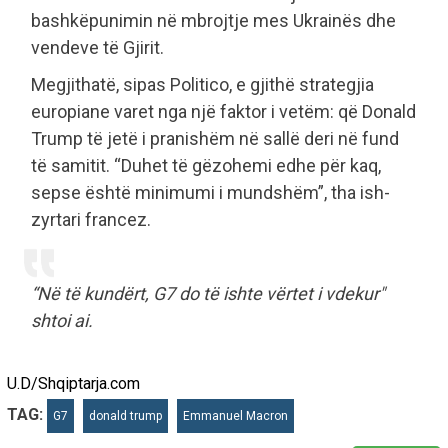
bashkëpunimin në mbrojtje mes Ukrainës dhe
vendeve të Gjirit.
Megjithatë, sipas Politico, e gjithë strategjia
europiane varet nga një faktor i vetëm: që Donald
Trump të jetë i pranishëm në sallë deri në fund
të samitit. “Duhet të gëzohemi edhe për kaq,
sepse është minimumi i mundshëm”, tha ish-
zyrtari francez.
“Në të kundërt, G7 do të ishte vërtet i vdekur"
shtoi ai.
U.D/Shqiptarja.com
TAG:
G7
donald trump
Emmanuel Macron