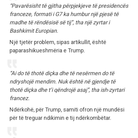
“Pavarësisht të gjitha përpjekjeve të presidencës
franceze, formati i G7 ka humbur një pjesë të
madhe të rëndësisë së tij”, tha një zyrtar i
Bashkimit Europian.
Një tjetër problem, sipas artikullit, është
paparashikueshmëria e Trump.
“Ai do të thotë diçka dhe të nesërmen do të
ndryshojë mendim. Nuk është në gjendje të
thotë diçka dhe t’i qëndrojë asaj”, tha ish-zyrtari
francez.
Ndërkohë, për Trump, samiti ofron një mundësi
për të treguar ndikimin e tij ndërkombëtar.