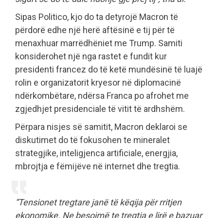
Sipas Politico, kjo do ta detyrojë Macron të
përdorë edhe një herë aftësinë e tij për të
menaxhuar marrëdhëniet me Trump. Samiti
konsiderohet një nga rastet e fundit kur
presidenti francez do të ketë mundësinë të luajë
rolin e organizatorit kryesor në diplomacinë
ndërkombëtare, ndërsa Franca po afrohet me
zgjedhjet presidenciale të vitit të ardhshëm.
Përpara nisjes së samitit, Macron deklaroi se
diskutimet do të fokusohen te mineralet
strategjike, inteligjenca artificiale, energjia,
mbrojtja e fëmijëve në internet dhe tregtia.
“Tensionet tregtare janë të këqija për rritjen
ekonomike. Ne besojmë te tregtia e lirë e bazuar