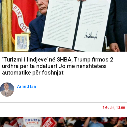
‘Turizmi i lindjeve’ në SHBA, Trump firmos 2
urdhra për ta ndaluar! Jo më nënshtetësi
automatike për foshnjat
Arlind Isa
7 Gusht, 13:00