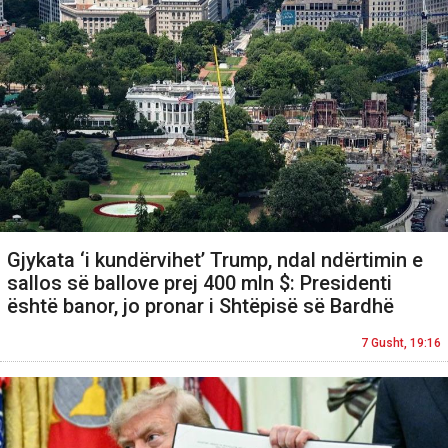
Gjykata ‘i kundërvihet’ Trump, ndal ndërtimin e
sallos së ballove prej 400 mln $: Presidenti
është banor, jo pronar i Shtëpisë së Bardhë
7 Gusht, 19:16