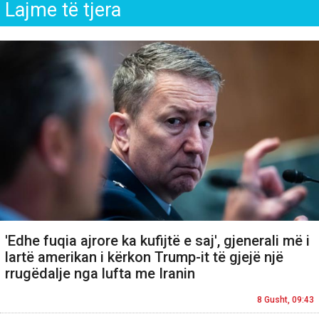
Lajme të tjera
'Edhe fuqia ajrore ka kufijtë e saj', gjenerali më i
lartë amerikan i kërkon Trump-it të gjejë një
rrugëdalje nga lufta me Iranin
8 Gusht, 09:43