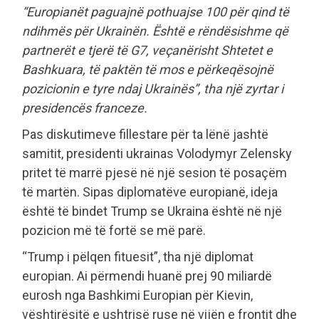
“Europianët paguajnë pothuajse 100 për qind të
ndihmës për Ukrainën. Është e rëndësishme që
partnerët e tjerë të G7, veçanërisht Shtetet e
Bashkuara, të paktën të mos e përkeqësojnë
pozicionin e tyre ndaj Ukrainës”, tha një zyrtar i
presidencës franceze.
Pas diskutimeve fillestare për ta lënë jashtë
samitit, presidenti ukrainas Volodymyr Zelensky
pritet të marrë pjesë në një sesion të posaçëm
të martën. Sipas diplomatëve europianë, ideja
është të bindet Trump se Ukraina është në një
pozicion më të fortë se më parë.
“Trump i pëlqen fituesit”, tha një diplomat
europian. Ai përmendi huanë prej 90 miliardë
eurosh nga Bashkimi Europian për Kievin,
vështirësitë e ushtrisë ruse në vijën e frontit dhe