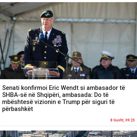
Senati konfirmoi Eric Wendt si ambasador të
SHBA-së në Shqipëri, ambasada: Do të
mbështesë vizionin e Trump për siguri të
përbashkët
8 Gusht, 09:25