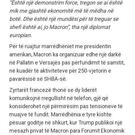
“Është një demonstrim force, tregon se ai është
mik me gjashtë ekonomitë më të mëdha në
botë. Dhe është një mundësi për të treguar se
shefi është ai, jo Macron”, tha një diplomat
europian.
Për të ruajtur marrëdhëniet me presidentin
amerikan, Macron ka organizuar edhe një darkë
në Pallatin e Versajës pas përfundimit të samitit,
në kuadër të aktiviteteve për 250-vjetorin e
pavarësisë së SHBA-së.
Zyrtarët francezë thonë se dy liderët
komunikojnë rregullisht në telefon, gjë që
konsiderohet një përmirësim pas tensioneve të
muajve të fundit. Marrëdhënia e tyre kishte
pësuar goditje në shkurt, kur Trump publikoi një
mesazh privat të Macron para Forumit Ekonomik