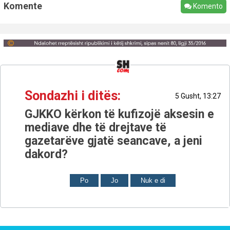
Komente
Komento
Sondazhi i ditës:
5 Gusht, 13:27
GJKKO kërkon të kufizojë aksesin e
mediave dhe të drejtave të
gazetarëve gjatë seancave, a jeni
dakord?
Po
Jo
Nuk e di