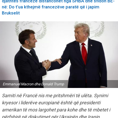
djathtës franceze distancohet nga SHBA dhe sfidon BE-
në: Do t’ua kthejmë francezëve paratë që i japim
Brukselit
Emmanuel Macron dhe Donald Trump
Samiti në Francë nis me pritshmëri të ulëta. Synimi
kryesor i liderëve europianë është që presidenti
amerikan të mos largohet para kohe dhe të mbetet i
përfshirë në diskutimet për Ukrainën dhe Iranin.