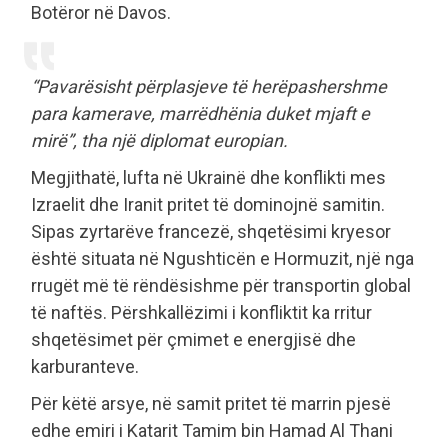
Botëror në Davos.
“Pavarësisht përplasjeve të herëpashershme
para kamerave, marrëdhënia duket mjaft e
mirë”, tha një diplomat europian.
Megjithatë, lufta në Ukrainë dhe konflikti mes
Izraelit dhe Iranit pritet të dominojnë samitin.
Sipas zyrtarëve francezë, shqetësimi kryesor
është situata në Ngushticën e Hormuzit, një nga
rrugët më të rëndësishme për transportin global
të naftës. Përshkallëzimi i konfliktit ka rritur
shqetësimet për çmimet e energjisë dhe
karburanteve.
Për këtë arsye, në samit pritet të marrin pjesë
edhe emiri i Katarit Tamim bin Hamad Al Thani