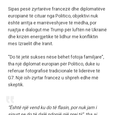
Sipas pesë zyrtarëve francezë dhe diplomatëve
europianë të cituar nga Politico, objektivi nuk
është arritja e marrëveshjeve të mëdha, por
ruajtja e dialogut me Trump për luftën në Ukrainë
dhe krizën energjetike të lidhur me konfliktin
mes Izraelit dhe Iranit.
“Do të jetë sukses nëse bëhet fotoja familjare”,
tha një diplomat europian për Politico, duke iu
referuar fotografisë tradicionale të liderëve të
G7. Një ish-zyrtar francez u shpreh edhe më
skeptik.
“Është një vend ku do të flasin, por nuk jam i
sigurt se do të dalë ndonjë gjë prej tij”, tha ai.