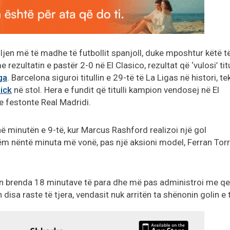
jen më të madhe të futbollit spanjoll, duke mposhtur këtë t
rezultatin e pastër 2-0 në El Clasico, rezultat që ‘vulosi’ titu
ga
. Barcelona siguroi titullin e 29-të të La Ligas në histori, te
lick
në stol. Hera e fundit që titulli kampion vendosej në El
e festonte Real Madridi.
ë minutën e 9-të, kur Marcus Rashford realizoi një gol
ëm nëntë minuta më vonë, pas një aksioni model, Ferran Tor
jen brenda 18 minutave të para dhe më pas administroi me qe
 disa raste të tjera, vendasit nuk arritën ta shënonin golin e 