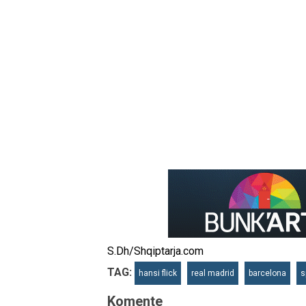
S.Dh/Shqiptarja.com
TAG:
hansi flick
real madrid
barcelona
s
Komente