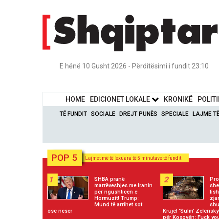
E hënë 10 Gusht 2026 - Përditësimi i fundit 23:10
HOME
EDICIONET LOKALE
KRONIKË
POLIT
TË FUNDIT
SOCIALE
DREJT PUNËS
SPECIALE
LAJME T
POP 5
Lajmet më të lexuara të 5 minutave të fundit
1
2
SHBA pranë
Pro
marrëveshjes me Iranin
she
për ngushticën e
fis
Hormuzit! Trump:
zja
Mund të arrihet sot
shu
ose nesër
Krujë! 'Sulm' Zelensky
për Kosovën: Fuck yo