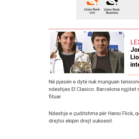
LE
Jor
Lio
int
Në pjesën e dytë nuk munguan tensionet
ndeshjes El Clasico. Barcelona ngjitet 
fituar.
Ndeshje e çuditshme për Hansi Flick, q
drejtoi ekipin drejt suksesit.