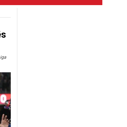
ës
Liga