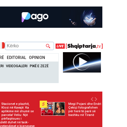
RË
EDITORIAL
OPINION
RI
VIDEOGALERI
PIKË E ZEZË
5
Stacionet e plazhit,
Megi Pojani dhe Endri
Klosi në Kavajë: Ka
Çekiçi fotografohen
aplikime më shumë se
për herë të parë së
parcela! Veliu: Një
bashku në Tiranë
përfaqësues i
detit duhet në task-
 pretendimet e bizneseve