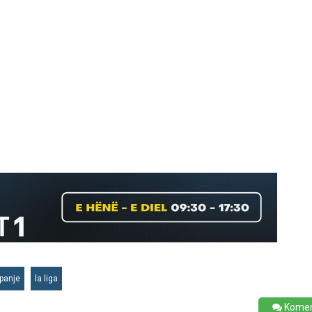
panje
la liga
Kome