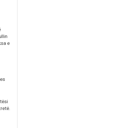
ë
llin
ksa e
res
tësi
tretë.