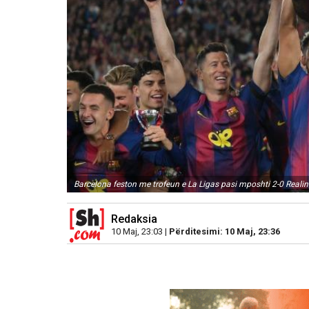
Barcelona feston me trofeun e La Ligas pasi mposhti 2-0 Realin
Redaksia
10 Maj, 23:03 |
Përditesimi: 10 Maj, 23:36