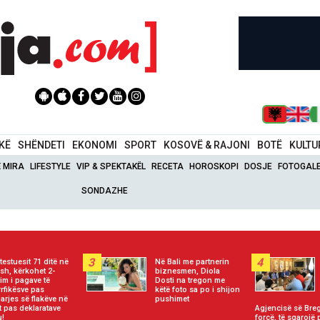
IKË
SHËNDETI
EKONOMI
SPORT
KOSOVË & RAJONI
BOTË
KULTU
Ë MIRA
LIFESTYLE
VIP & SPEKTAKËL
RECETA
HOROSKOPI
DOSJE
FOTOGALE
SONDAZHE
3
4
testuesit 71 ditë në
Në Bali me partnerin
sh, kërkohet 2-
biznesmen, Diola
him i pagave të
Dosti na tregon me
rrfikësve pas
këtë foto sa po i shijon
arjes së flakëve në
pushimet
t pas deklaratave
Agjencisë së Breg
u!
forcë, të sqarojë