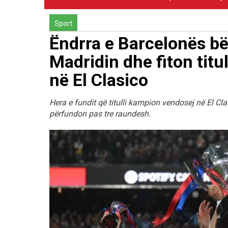
Sport
Ëndrra e Barcelonës bë
Madridin dhe fiton titu
në El Clasico
Hera e fundit që titulli kampion vendosej në El Cl
përfundon pas tre raundesh.