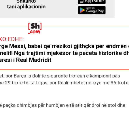
XO EDHE:
ge Messi, babai që rrezikoi gjithçka për ëndrrën 
nelit! Nga trajtimi mjekësor te peceta historike d
eresi i Real Madridit
, por Barça ia doli të siguronte trofeun e kampionit pas
në 29 trofe të La Ligas, por Reali mbetet në krye me 36 trofe
ë paçka dhimbjes për humbjen e të atit qëndroi në stol dhe