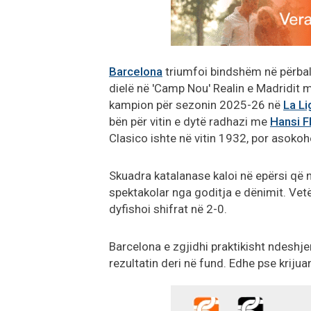
Barcelona
triumfoi bindshëm në përball
dielë në 'Camp Nou' Realin e Madridit me 
kampion për sezonin 2025-26 në
La Li
bën për vitin e dytë radhazi me
Hansi F
Clasico ishte në vitin 1932, por asokoh
Skuadra katalanase kaloi në epërsi që n
spektakolar nga goditja e dënimit. Vet
dyfishoi shifrat në 2-0.
Barcelona e zgjidhi praktikisht ndesh
rezultatin deri në fund. Edhe pse krijuan