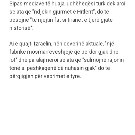
Sipas mediave të huaja, udhëheqësi turk deklaroi
se ata që "ndjekin gjurmët e Hitlerit", do të
pësojnë "të njëjtin fat si tiranët e tjerë gjatë
historisë".
Ai e quajti Izraelin, nën qeverinë aktuale, "një
fabrikë mosmarrëveshjeje që përdor gjak dhe
lot" dhe paralajmëroi se ata që "sulmojnë rajonin
tonë si peshkaqenë që nuhasin gjak" do të
përgjigjen për veprimet e tyre.