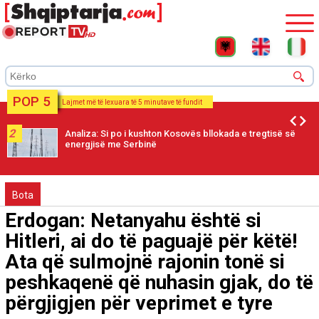
POP 5
Lajmet më të lexuara të 5 minutave të fundit
2
Analiza: Si po i kushton Kosovës bllokada e tregtisë së
energjisë me Serbinë
Bota
Erdogan: Netanyahu është si
Hitleri, ai do të paguajë për këtë!
Ata që sulmojnë rajonin tonë si
peshkaqenë që nuhasin gjak, do të
përgjigjen për veprimet e tyre