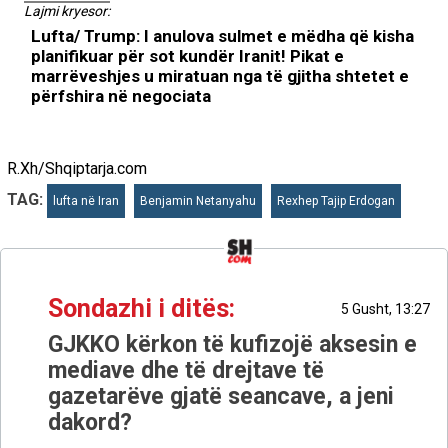
Lajmi kryesor:
Lufta/ Trump: I anulova sulmet e mëdha që kisha
planifikuar për sot kundër Iranit! Pikat e
marrëveshjes u miratuan nga të gjitha shtetet e
përfshira në negociata
R.Xh/Shqiptarja.com
TAG:
lufta në Iran
Benjamin Netanyahu
Rexhep Tajip Erdogan
Sondazhi i ditës:
5 Gusht, 13:27
GJKKO kërkon të kufizojë aksesin e
mediave dhe të drejtave të
gazetarëve gjatë seancave, a jeni
dakord?