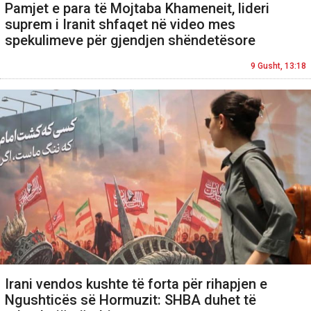
Pamjet e para të Mojtaba Khameneit, lideri
suprem i Iranit shfaqet në video mes
spekulimeve për gjendjen shëndetësore
9 Gusht, 13:18
Irani vendos kushte të forta për rihapjen e
Ngushticës së Hormuzit: SHBA duhet të