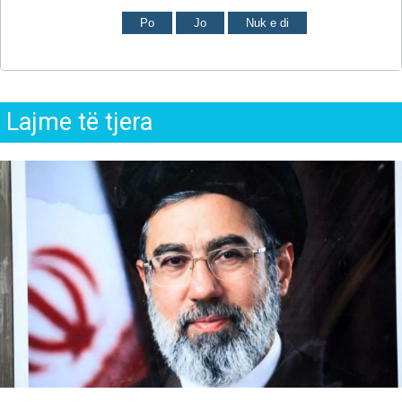
Po
Jo
Nuk e di
Lajme të tjera