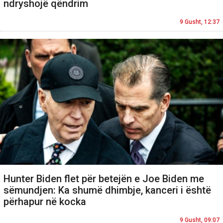
ndryshojë qëndrim
9 Gusht, 12:37
Hunter Biden flet për betejën e Joe Biden me
sëmundjen: Ka shumë dhimbje, kanceri i është
përhapur në kocka
9 Gusht, 09:07