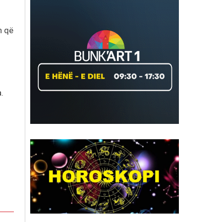
n që
.