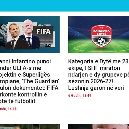
anni Infantino punoi
Kategoria e Dytë me 23
ndër UEFA-s me
ekipe, FSHF miraton
ojektin e Superligës
ndarjen e dy grupeve p
ropiane, 'The Guardian'
sezonin 2026-27!
ulon dokumentet: FIFA
Lushnja garon në veri
rkonte kontrollin e
6 Gusht, 13:49
otë të futbollit
usht, 14:46