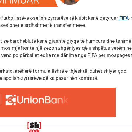
futbollistëve ose ish-zyrtarëve të klubit kanë detyruar
FIFA
-
re sesionet e ardhshme të transferimeve.
het se bardheblutë kanë gjashtë gjyqe të humbura dhe tanimë
 të mos mjaftonte një sezon zhgënjyes që u shpëtua vetëm në
r në vend po përballet edhe me dënime nga FIFA për mospagesa
rkato, atëherë formula është e thjeshtë; duhet shlyer çdo
ve apo ish-zyrtarëve që ka pasur nën kontratë.