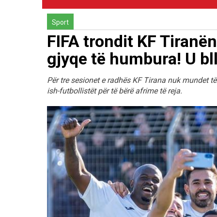
Sport
FIFA trondit KF Tiranë
gjyqe të humbura! U bl
Për tre sesionet e radhës KF Tirana nuk mundet të 
ish-futbollistët për të bërë afrime të reja.