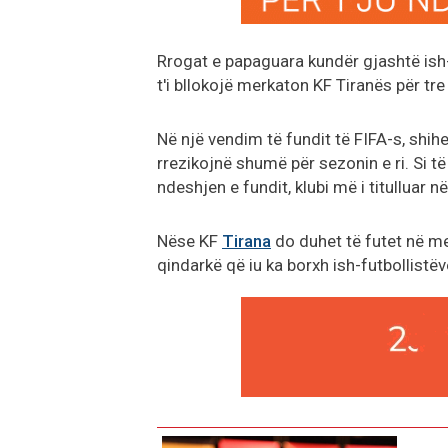
Rrogat e papaguara kundër gjashtë ish-
t'i bllokojë merkaton KF Tiranës për t
Në një vendim të fundit të FIFA-s, shi
rrezikojnë shumë për sezonin e ri. Si
ndeshjen e fundit, klubi më i titullua
Nëse KF
Tirana
do duhet të futet në me
qindarkë që iu ka borxh ish-futbollistë