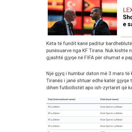
LE
Shq
e s
Këta të fundit kanë paditur bardheblutë 
punësuarve nga KF Tirana. Nuk kishte n
gjashtë gjyqe në FIFA për shumat e pa
Një gjyq i humbur daton më 3 mars të kë
Tiranës i janë shtuar edhe katër gjyqe
dihen futbollistët apo ish-zyrtarët që 