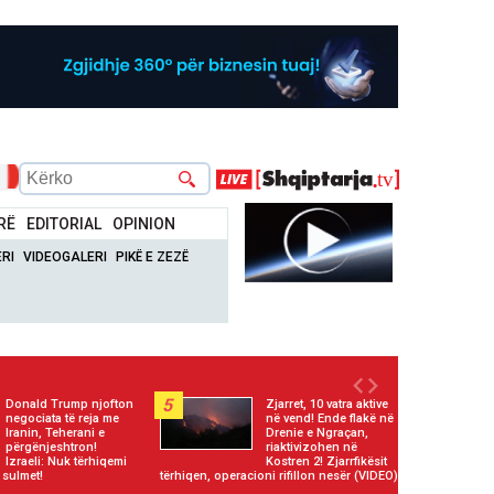
RË
EDITORIAL
OPINION
RI
VIDEOGALERI
PIKË E ZEZË
5
Donald Trump njofton
Zjarret, 10 vatra aktive
negociata të reja me
në vend! Ende flakë në
Iranin, Teherani e
Drenie e Ngraçan,
përgënjeshtron!
riaktivizohen në
Izraeli: Nuk tërhiqemi
Kostren 2! Zjarrfikësit
 sulmet!
tërhiqen, operacioni rifillon nesër (VIDEO)