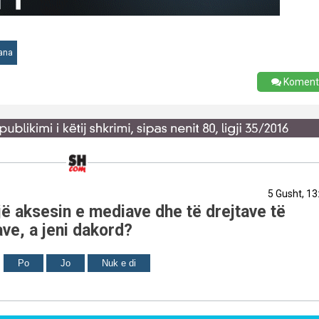
rana
Koment
5 Gusht, 13
ë aksesin e mediave dhe të drejtave të
ve, a jeni dakord?
Po
Jo
Nuk e di