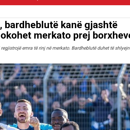
n, bardheblutë kanë gjashtë
lokohet merkato prej borxhev
regjistrojë emra të rinj në merkato. Bardheblutë duhet të shlyejn