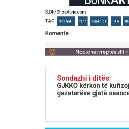
S.Dh/Shqiptarja.com
TAG:
refik halili
fshf
superliga
FIFA
ti
Komente
Sondazhi i ditës:
GJKKO kërkon të kufizoj
gazetarëve gjatë seanca