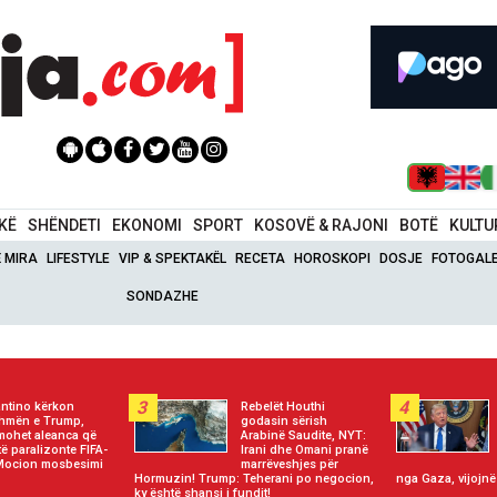
IKË
SHËNDETI
EKONOMI
SPORT
KOSOVË & RAJONI
BOTË
KULTU
Ë MIRA
LIFESTYLE
VIP & SPEKTAKËL
RECETA
HOROSKOPI
DOSJE
FOTOGALE
SONDAZHE
3
4
antino kërkon
Rebelët Houthi
hmën e Trump,
godasin sërish
mohet aleanca që
Arabinë Saudite, NYT:
të paralizonte FIFA-
Irani dhe Omani pranë
Mocion mosbesimi
marrëveshjes për
Hormuzin! Trump: Teherani po negocion,
nga Gaza, vijojnë
ky është shansi i fundit!