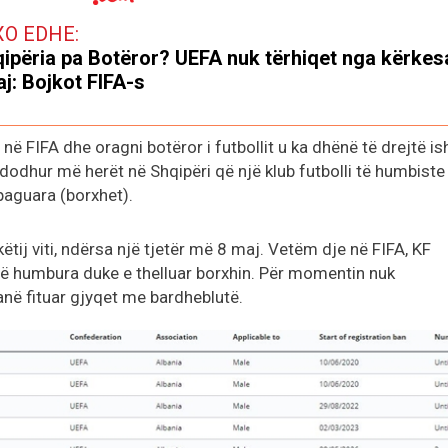
XO EDHE:
ipëria pa Botëror? UEFA nuk tërhiqet nga kërkes
aj: Bojkot FIFA-s
në FIFA dhe oragni botëror i futbollit u ka dhënë të drejtë is
dodhur më herët në Shqipëri që një klub futbolli të humbiste
paguara (borxhet).
tij viti, ndërsa një tjetër më 8 maj. Vetëm dje në FIFA, KF
 të humbura duke e thelluar borxhin. Për momentin nuk
kanë fituar gjyqet me bardheblutë.