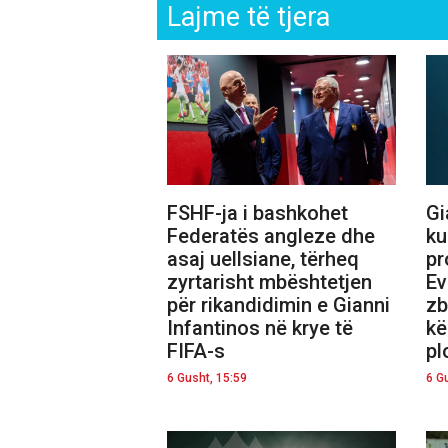
Lajme të tjera
FSHF-ja i bashkohet
Gi
Federatës angleze dhe
ku
asaj uellsiane, tërheq
pr
zyrtarisht mbështetjen
Ev
për rikandidimin e Gianni
zb
Infantinos në krye të
kë
FIFA-s
pl
6 Gusht, 15:59
6 G