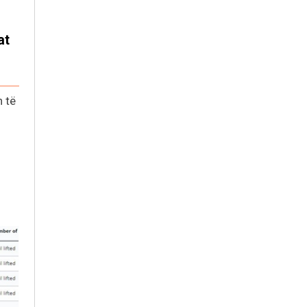
at
h të