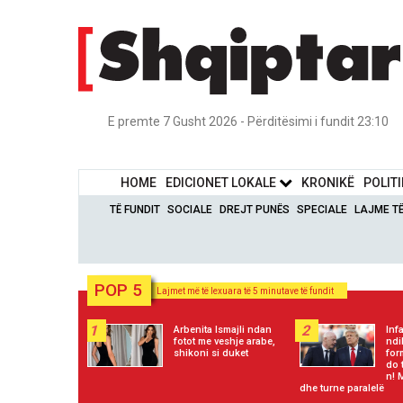
E premte 7 Gusht 2026 - Përditësimi i fundit 23:10
HOME
EDICIONET LOKALE
KRONIKË
POLIT
TË FUNDIT
SOCIALE
DREJT PUNËS
SPECIALE
LAJME T
POP 5
Lajmet më të lexuara të 5 minutave të fundit
1
2
Arbenita Ismajli ndan
Inf
fotot me veshje arabe,
ndi
shikoni si duket
for
do 
n! 
dhe turne paralelë