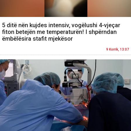
5 ditë nën kujdes intensiv, vogëlushi 4-vjeçar
fiton betejën me temperaturën! I shpërndan
ëmbëlësira stafit mjekësor
9 Korrik, 13:07