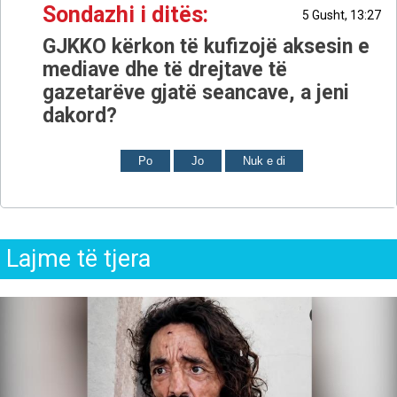
Sondazhi i ditës:
5 Gusht, 13:27
GJKKO kërkon të kufizojë aksesin e
mediave dhe të drejtave të
gazetarëve gjatë seancave, a jeni
dakord?
Po
Jo
Nuk e di
Lajme të tjera