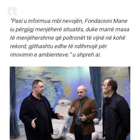
“Pasi u informua mbi nevojën, Fondacioni Mane
iu përgjigj menjëherë situatës, duke marrë masa
të menjëhershme që poltronët të vijnë në kohë
rekord, gjithashtu edhe të ndihmojë për
rinovimin e ambienteve.” u shpreh ai.