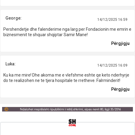
George:
14/12/2025 16:59
Pershendetje dhe falenderime nga larg per Fondacionin me emrin e
biznesmenit te shquar shqiptar Samir Mane!
Përgjigju
Luka:
14/12/2025 16:09
Ku ka me mire! Dhe akoma me e vlefshme eshte qe keto nderhyrje
do te realizohen ne te tjera hospitale te rretheve. Falrminderit!
Përgjigju