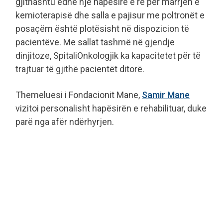
gjithashtu edhe një hapësirë e re për marrjen e
kemioterapisë dhe salla e pajisur me poltronët e
posaçëm është plotësisht në dispozicion të
pacientëve. Me sallat tashmë në gjendje
dinjitoze, SpitaliOnkologjik ka kapacitetet për të
trajtuar të gjithë pacientët ditorë.
Themeluesi i Fondacionit Mane,
Samir Mane
vizitoi personalisht hapësirën e rehabilituar, duke
parë nga afër ndërhyrjen.