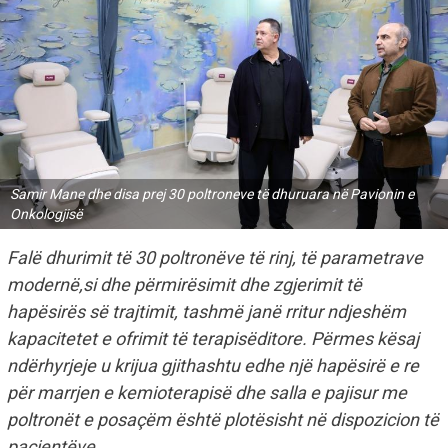
Samir Mane dhe disa prej 30 poltroneve të dhuruara në Pavionin e
Onkologjisë
Falë dhurimit të 30 poltronëve të rinj, të parametrave
modernë,si dhe përmirësimit dhe zgjerimit të
hapësirës së trajtimit, tashmë janë rritur ndjeshëm
kapacitetet e ofrimit të terapisëditore. Përmes kësaj
ndërhyrjeje u krijua gjithashtu edhe një hapësirë e re
për marrjen e kemioterapisë dhe salla e pajisur me
poltronët e posaçëm është plotësisht në dispozicion të
pacientëve.