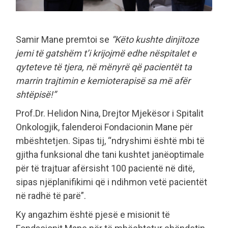
Samir Mane premtoi se
“Këto kushte dinjitoze
jemi të gatshëm t’i krijojmë edhe nëspitalet e
qyteteve të tjera, në mënyrë që pacientët ta
marrin trajtimin e kemioterapisë sa më afër
shtëpisë!”
Prof.Dr. Helidon Nina, Drejtor Mjekësor i Spitalit
Onkologjik, falenderoi Fondacionin Mane për
mbështetjen. Sipas tij, “ndryshimi është mbi të
gjitha funksional dhe tani kushtet janëoptimale
për të trajtuar afërsisht 100 pacientë në ditë,
sipas njëplanifikimi që i ndihmon vetë pacientët
në radhë të parë”.
Ky angazhim është pjesë e misionit të