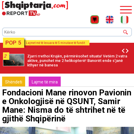
POP 5
Lajmet më të lexuara të 5 minutave të fundit
2
Zjarri rrethoi Krujën, përmirësohet situata! Vetëm 2 vatra
aktive, punohet me 2 helikopterë! Banorët ende s’janë
kthyer në banesa
Shëndeti
Lajme të mira
Fondacioni Mane rinovon Pavionin
e Onkologjisë në QSUNT, Samir
Mane: Nisma do të shtrihet në të
gjithë Shqipërinë