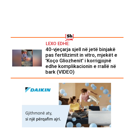
LEXO EDHE:
40-vjeçarja sjell në jetë binjakë
pas fertilizimit in vitro, mjekët e
'Koço Gliozhenit' i korrigjojnë
edhe komplikacionin e rrallë në
bark (VIDEO)