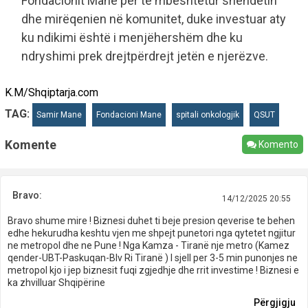
Fondacionit Mane për të mbështetur shëndetin
dhe mirëqenien në komunitet, duke investuar aty
ku ndikimi është i menjëhershëm dhe ku
ndryshimi prek drejtpërdrejt jetën e njerëzve.
K.M/Shqiptarja.com
TAG:
Samir Mane
Fondacioni Mane
spitali onkologjik
QSUT
Komente
Komento
Bravo:
14/12/2025 20:55
Bravo shume mire ! Biznesi duhet ti beje presion qeverise te behen
edhe hekurudha keshtu vjen me shpejt punetori nga qytetet ngjitur
ne metropol dhe ne Pune ! Nga Kamza - Tiranë nje metro (Kamez
qender-UBT-Paskuqan-Blv Ri Tiranë ) I sjell per 3-5 min punonjes ne
metropol kjo i jep biznesit fuqi zgjedhje dhe rrit investime ! Biznesi e
ka zhvilluar Shqipërine
Përgjigju