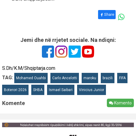
Share
Jemi dhe në rrjetet sociale. Na ndiqni:
S.Dh/K.M/Shqiptarja.com
TAG:
Mohamed Ouahbi
Carlo Ancelotti
maroku
brazili
FIFA
Boterori 2026
SHBA
Ismael Saibari
Vinicius Junior
Komente
Komento