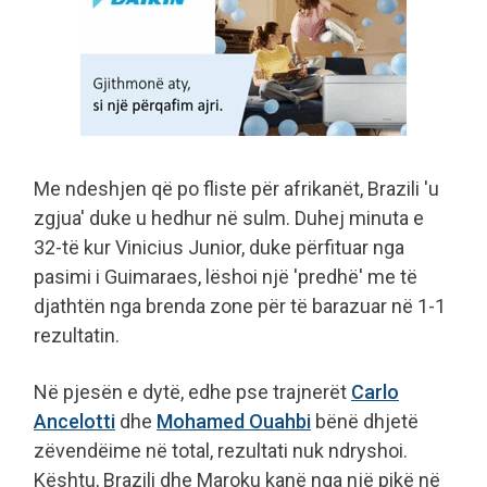
Me ndeshjen që po fliste për afrikanët, Brazili 'u
zgjua' duke u hedhur në sulm. Duhej minuta e
32-të kur Vinicius Junior, duke përfituar nga
pasimi i Guimaraes, lëshoi një 'predhë' me të
djathtën nga brenda zone për të barazuar në 1-1
rezultatin.
Në pjesën e dytë, edhe pse trajnerët
Carlo
Ancelotti
dhe
Mohamed Ouahbi
bënë dhjetë
zëvendëime në total, rezultati nuk ndryshoi.
Kështu, Brazili dhe Maroku kanë nga një pikë në