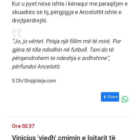
Kur u pyet nëse ishte i kënaqur me paraqitjen e
skuadrës së tij, përgjigjja e Ancelottit ishte e
drejtpërdrejtë.
“Jo, jo vërtet. Prisja një fillim më të mirë. Por
gjëra të tilla ndodhin në futboll. Tani do të
përqendrohem te ndeshja e ardhshme”,
përfundoi Ancelotti.
S.Dh/Shqiptarja.com
Share
Ora 02:37
Vinicius 'vjedh' çmimin e lojtarit të