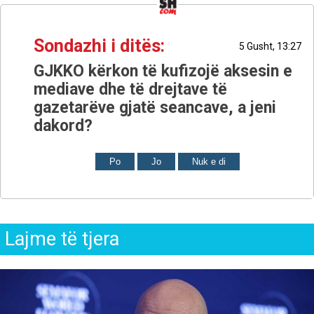
Sondazhi i ditës:
5 Gusht, 13:27
GJKKO kërkon të kufizojë aksesin e
mediave dhe të drejtave të
gazetarëve gjatë seancave, a jeni
dakord?
Po
Jo
Nuk e di
Lajme të tjera