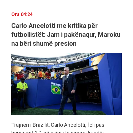
Ora 04:24
Carlo Ancelotti me kritika për
futbollistët: Jam i pakënaqur, Maroku
na bëri shumë presion
Trajneri i Brazilit, Carlo Ancelotti, foli pas
barazimit 1-1 që ekipi i tij siguroi kundër