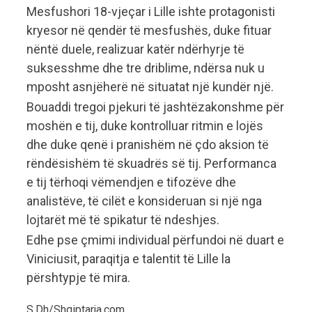
Mesfushori 18-vjeçar i Lille ishte protagonisti
kryesor në qendër të mesfushës, duke fituar
nëntë duele, realizuar katër ndërhyrje të
suksesshme dhe tre driblime, ndërsa nuk u
mposht asnjëherë në situatat një kundër një.
Bouaddi tregoi pjekuri të jashtëzakonshme për
moshën e tij, duke kontrolluar ritmin e lojës
dhe duke qenë i pranishëm në çdo aksion të
rëndësishëm të skuadrës së tij. Performanca
e tij tërhoqi vëmendjen e tifozëve dhe
analistëve, të cilët e konsideruan si një nga
lojtarët më të spikatur të ndeshjes.
Edhe pse çmimi individual përfundoi në duart e
Viniciusit, paraqitja e talentit të Lille la
përshtypje të mira.
S.Dh/Shqiptarja.com