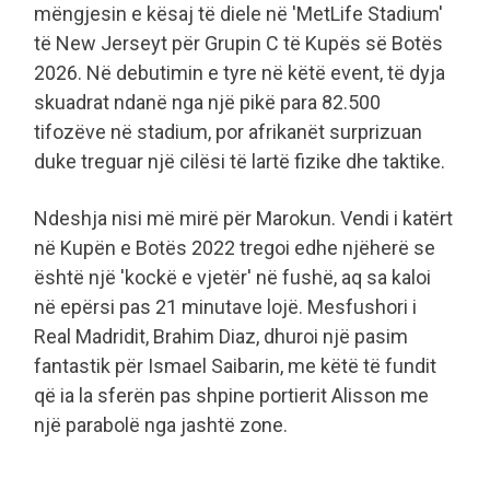
mëngjesin e kësaj të diele në 'MetLife Stadium'
të New Jerseyt për Grupin C të Kupës së Botës
2026. Në debutimin e tyre në këtë event, të dyja
skuadrat ndanë nga një pikë para 82.500
tifozëve në stadium, por afrikanët surprizuan
duke treguar një cilësi të lartë fizike dhe taktike.
Ndeshja nisi më mirë për Marokun. Vendi i katërt
në Kupën e Botës 2022 tregoi edhe njëherë se
është një 'kockë e vjetër' në fushë, aq sa kaloi
në epërsi pas 21 minutave lojë. Mesfushori i
Real Madridit, Brahim Diaz, dhuroi një pasim
fantastik për Ismael Saibarin, me këtë të fundit
që ia la sferën pas shpine portierit Alisson me
një parabolë nga jashtë zone.