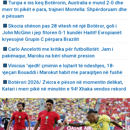
Turqia e nis keq Botërorin, Australia e mund 2-0 dhe
merr tri pikët e para, trajneri Montella: Shpërdoruam dhe
e pësuam
Skocia shënon pas 28 vitesh në një Botëror, goli i
John McGinn i jep fitoren 0-1 kundër Haitit! Evropianët
kryesojnë Grupin C përpara Brazilit
Carlo Ancelotti me kritika për futbollistët: Jam i
pakënaqur, Maroku na bëri shumë presion
Vinicius 'vjedh' çmimin e lojtarit të ndeshjes, 18-
vjeçari Bouaddi i Marokut habit me paraqitjen në fushë
Botërori 2026/ Zvicra e pëson në momentin delikat,
Katari i merr pikë në minutën e 94! Xhaka vendos rekord