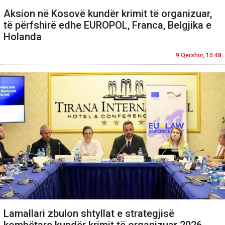
Aksion në Kosovë kundër krimit të organizuar,
të përfshirë edhe EUROPOL, Franca, Belgjika e
Holanda
9 Qershor, 10:48
Lamallari zbulon shtyllat e strategjisë
kombëtare kundër krimit të organizuar 2026-