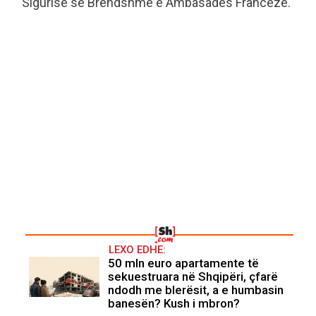
Sigurisë së Brendshme e Ambasadës Franceze.
LEXO EDHE:
50 mln euro apartamente të
sekuestruara në Shqipëri, çfarë
ndodh me blerësit, a e humbasin
banesën? Kush i mbron?