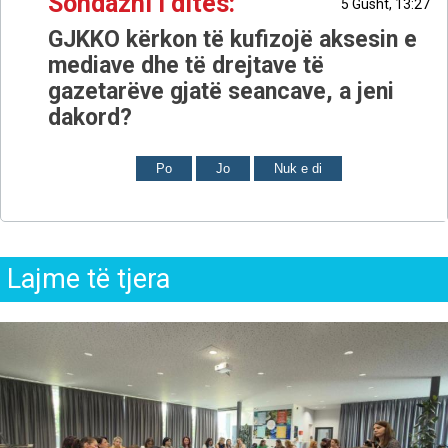
Sondazhi i ditës:
5 Gusht, 13:27
GJKKO kërkon të kufizojë aksesin e
mediave dhe të drejtave të
gazetarëve gjatë seancave, a jeni
dakord?
Po
Jo
Nuk e di
Lajme të tjera