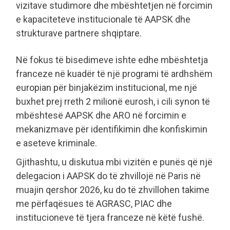
vizitave studimore dhe mbështetjen në forcimin
e kapaciteteve institucionale të AAPSK dhe
strukturave partnere shqiptare.
Në fokus të bisedimeve ishte edhe mbështetja
franceze në kuadër të një programi të ardhshëm
europian për binjakëzim institucional, me një
buxhet prej rreth 2 milionë eurosh, i cili synon të
mbështesë AAPSK dhe ARO në forcimin e
mekanizmave për identifikimin dhe konfiskimin
e aseteve kriminale.
Gjithashtu, u diskutua mbi vizitën e punës që një
delegacion i AAPSK do të zhvillojë në Paris në
muajin qershor 2026, ku do të zhvillohen takime
me përfaqësues të AGRASC, PIAC dhe
institucioneve të tjera franceze në këtë fushë.