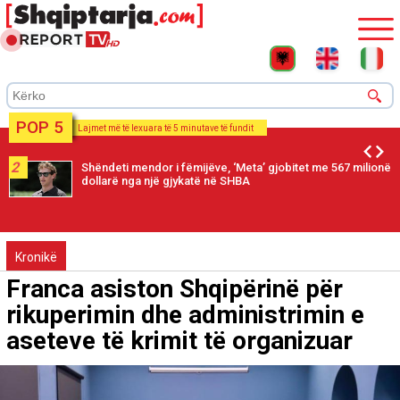
POP 5
Lajmet më të lexuara të 5 minutave të fundit
2
Shëndeti mendor i fëmijëve, ‘Meta’ gjobitet me 567 milionë
dollarë nga një gjykatë në SHBA
Kronikë
Franca asiston Shqipërinë për
rikuperimin dhe administrimin e
aseteve të krimit të organizuar