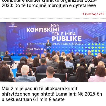
2030: Do të forcojmë mbrojtjen e qytetarëve
1 Qershor, 17:19
Mbi 2 mijë pasuri të bllokuara krimit
shfrytëzohen nga shteti! Lamallari: Në 2025-ën
u sekuestruan 61 mln € asete