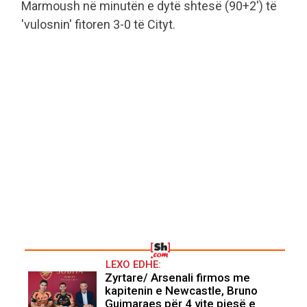
Marmoush në minutën e dytë shtesë (90+2') të
'vulosnin' fitoren 3-0 të Cityt.
LEXO EDHE:
Zyrtare/ Arsenali firmos me
kapitenin e Newcastle, Bruno
Guimaraes për 4 vite pjesë e