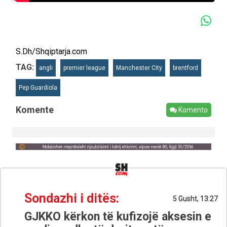
S.Dh/Shqiptarja.com
TAG:
angli
premier league
Manchester City
brentford
Pep Guardiola
Komente
Komento
Sondazhi i ditës:
5 Gusht, 13:27
GJKKO kërkon të kufizojë aksesin e