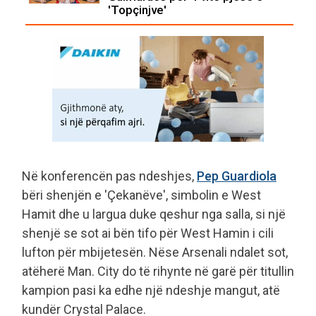
'Topçinjve'
Në konferencën pas ndeshjes,
Pep Guardiola
bëri shenjën e 'Çekanëve', simbolin e West
Hamit dhe u largua duke qeshur nga salla, si një
shenjë se sot ai bën tifo për West Hamin i cili
lufton për mbijetesën. Nëse Arsenali ndalet sot,
atëherë Man. City do të rihynte në garë për titullin
kampion pasi ka edhe një ndeshje mangut, atë
kundër Crystal Palace.