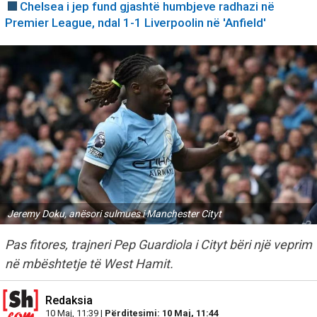
Chelsea i jep fund gjashtë humbjeve radhazi në
Premier League, ndal 1-1 Liverpoolin në 'Anfield'
Jeremy Doku, anësori sulmues i Manchester Cityt
Pas fitores, trajneri Pep Guardiola i Cityt bëri një veprim
në mbështetje të West Hamit.
Redaksia
10 Maj, 11:39 |
Përditesimi: 10 Maj, 11:44