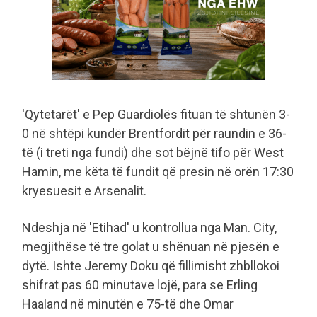
'Qytetarët' e Pep Guardiolës fituan të shtunën 3-
0 në shtëpi kundër Brentfordit për raundin e 36-
të (i treti nga fundi) dhe sot bëjnë tifo për West
Hamin, me këta të fundit që presin në orën 17:30
kryesuesit e Arsenalit.
Ndeshja në 'Etihad' u kontrollua nga Man. City,
megjithëse të tre golat u shënuan në pjesën e
dytë. Ishte Jeremy Doku që fillimisht zhbllokoi
shifrat pas 60 minutave lojë, para se Erling
Haaland në minutën e 75-të dhe Omar