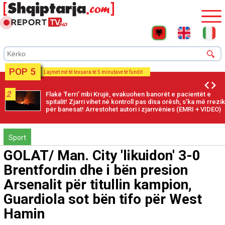
POP 5
Lajmet më të lexuara të 5 minutave të fundit
2
Flakë ‘ferri’ mbi Krujë, evakuohen banorët e pacientët e
spitalit! Zjarri vihet në kontroll pas disa orësh, s’ka më rrezik
për banesat! Arrestohet autori i zjarrvënies (EMRI + VIDEO)
Sport
GOLAT/ Man. City 'likuidon' 3-0
Brentfordin dhe i bën presion
Arsenalit për titullin kampion,
Guardiola sot bën tifo për West
Hamin