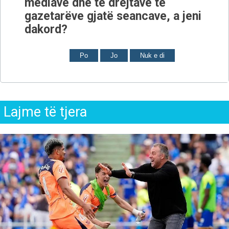
mediave dhe të drejtave të
gazetarëve gjatë seancave, a jeni
dakord?
Po
Jo
Nuk e di
Lajme të tjera