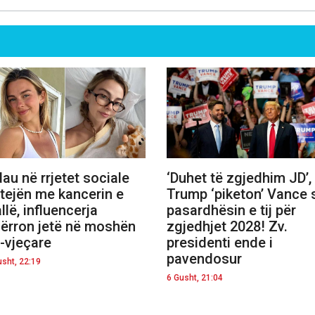
au në rrjetet sociale
‘Duhet të zgjedhim JD’,
tejën me kancerin e
Trump ‘piketon’ Vance 
allë, influencerja
pasardhësin e tij për
ërron jetë në moshën
zgjedhjet 2028! Zv.
-vjeçare
presidenti ende i
pavendosur
usht, 22:19
6 Gusht, 21:04