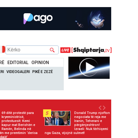
RË
EDITORIAL
OPINION
RI
VIDEOGALERI
PIKË E ZEZË
5
69 ditë protestë para
Donald Trump njofton
kryeministrisë,
negociata të reja me
protestuesit: Kemi
Iranin, Teherani e
kapur mat Berishën e
përgënjeshtron!
Ramën, Belinda në
Izraeli: Nuk tërhiqemi
zën me premtimin ‘derisa
nga Gaza, vijojnë sulmet!
dajë’