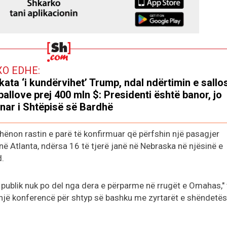
XO EDHE:
kata ‘i kundërvihet’ Trump, ndal ndërtimin e sallo
ballove prej 400 mln $: Presidenti është banor, jo
nar i Shtëpisë së Bardhë
shënon rastin e parë të konfirmuar që përfshin një pasagjer
 Atlanta, ndërsa 16 të tjerë janë në Nebraska në njësinë e
d.
 publik nuk po del nga dera e përparme në rrugët e Omahas,"
ë një konferencë për shtyp së bashku me zyrtarët e shëndetës