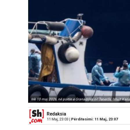
Më 10 maj 2026, në portin e Granadillës në Tenerife, Ishujt Ka
Redaksia
11 Maj, 23:03 |
Përditesimi: 11 Maj, 23:07