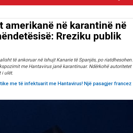
t amerikanë në karantinë në
hëndetësisë: Rreziku publik
alisht të ankoruar në Ishujt Kanarie të Spanjës, po riatdhesohen.
ekspozimit me Hantavirus janë karantinuar. Ndërkohë autoritetet
i ulët.
istike me të infektuarit me Hantavirus! Një pasagjer francez