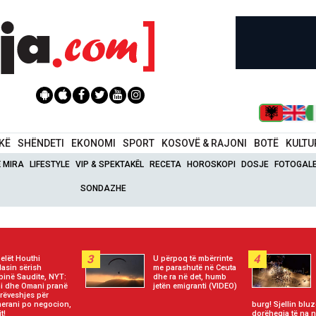
IKË
SHËNDETI
EKONOMI
SPORT
KOSOVË & RAJONI
BOTË
KULTU
Ë MIRA
LIFESTYLE
VIP & SPEKTAKËL
RECETA
HOROSKOPI
DOSJE
FOTOGALE
SONDAZHE
3
4
elët Houthi
U përpoq të mbërrinte
asin sërish
me parashutë në Ceuta
binë Saudite, NYT:
dhe ra në det, humb
ni dhe Omani pranë
jetën emigranti (VIDEO)
rëveshjes për
erani po negocion,
burg! Sjellin blu
t!
dorëheqja të na n