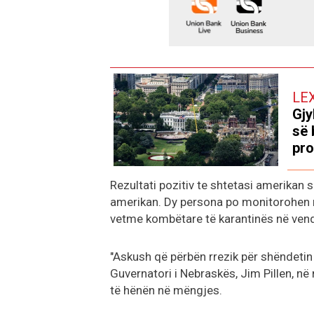
LE
Gjy
së 
pro
Rezultati pozitiv te shtetasi amerikan 
amerikan. Dy persona po monitorohen në
vetme kombëtare të karantinës në ven
"Askush që përbën rrezik për shëndetin
Guvernatori i Nebraskës, Jim Pillen, n
të hënën në mëngjes.