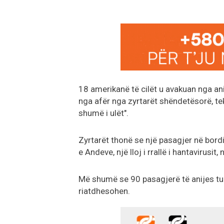
18 amerikanë të cilët u avakuan nga an
nga afër nga zyrtarët shëndetësorë, te
shumë i ulët".
Zyrtarët thonë se një pasagjer në bord
e Andeve, një lloj i rrallë i hantavirusi
Më shumë se 90 pasagjerë të anijes turi
riatdhesohen.