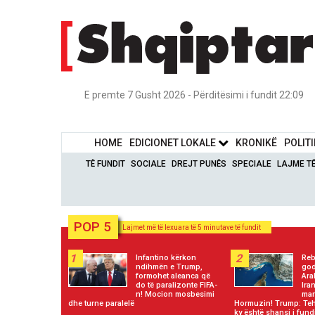
E premte 7 Gusht 2026 - Përditësimi i fundit 22:09
HOME
EDICIONET LOKALE
KRONIKË
POLIT
TË FUNDIT
SOCIALE
DREJT PUNËS
SPECIALE
LAJME T
POP 5
Lajmet më të lexuara të 5 minutave të fundit
1
2
Infantino kërkon
Reb
ndihmën e Trump,
god
formohet aleanca që
Ara
do të paralizonte FIFA-
Ira
n! Mocion mosbesimi
mar
dhe turne paralelë
Hormuzin! Trump: Teh
ky është shansi i fundi