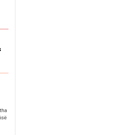
s
 tha
isë