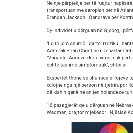
Në një përpjekje për të ruajtur hapësi
transportuan me aeroplan për në Atlant
Brendan Jackson i Qendrave për Kontro
Dy individët u dërguan në Gjeorgji përf
"Le të jem shumë i qartë: rreziku i hant
Admirali Brian Christine i Departament
"Varianti i Andeve i këtij virusi nuk pë
është tashmë simptomatik", shtoi ai.
Ekspertët thonë se shumica e llojeve të 
kalojnë nga një person në tjetrin, por ll
që kishin qenë në anijen holandeze turis
16 pasagjerët që u dërguan në Nebraska
Wadman, drejtor mjekësor i Njësisë Ko