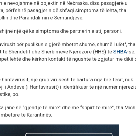
rën e nevojshme në objektin në Nebraska, disa pasagjerë u
a, përfshirë pasagjerin që shfaqi simptoma të lehta, tha
llin dhe Parandalimin e Sëmundjeve.
shijnë një që ka simptoma dhe partnerin e atij personi.
avirusit për publikun e gjerë mbetet shumë, shumë i ulët", tha
it të Shëndetit dhe Shërbimeve Njerëzore (HHS) të
SHBA
-së.
rhapet lehtë dhe kërkon kontakt të ngushtë të zgjatur me dikë 
hantavirusit, një grup virusesh të bartura nga brejtësit, nuk
oji i Andeve (i Hantavirusit) i identifikuar te një numër njerëzi
tike, po.
 janë në “gjendje të mirë” dhe me “shpirt të mirë”, tha Mich
mbëtare të Karantinës.