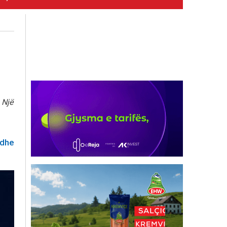
 Një
 dhe