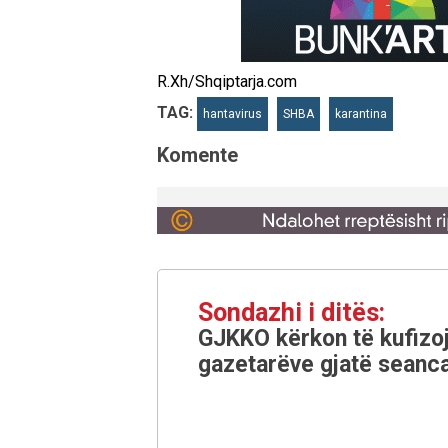
R.Xh/Shqiptarja.com
TAG:
hantavirus
SHBA
karantina
Komente
Sondazhi i ditës:
GJKKO kërkon të kufizoj
gazetarëve gjatë seanca