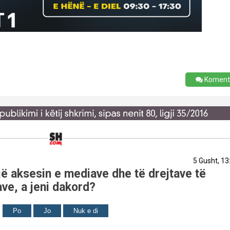
Koment
5 Gusht, 13
ë aksesin e mediave dhe të drejtave të
ve, a jeni dakord?
Po
Jo
Nuk e di