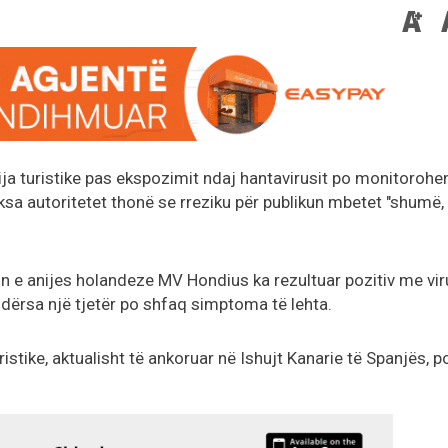
ija turistike pas ekspozimit ndaj hantavirusit po monitorohe
ksa autoritetet thonë se rreziku për publikun mbetet "shumë,
in e anijes holandeze MV Hondius ka rezultuar pozitiv me vir
t, ndërsa një tjetër po shfaq simptoma të lehta.
stike, aktualisht të ankoruar në Ishujt Kanarie të Spanjës, p