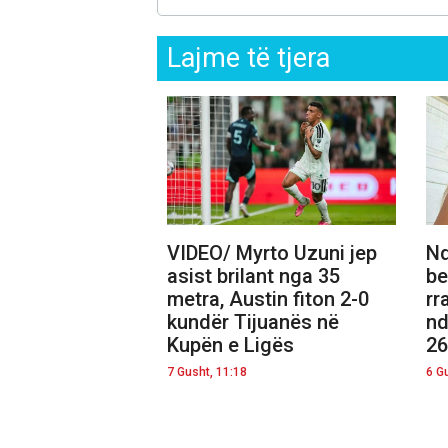
Lajme të tjera
VIDEO/ Myrto Uzuni jep
Nd
asist brilant nga 35
be
metra, Austin fiton 2-0
rr
kundër Tijuanës në
nd
Kupën e Ligës
26
7 Gusht, 11:18
6 G