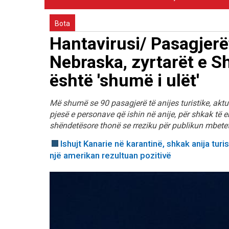
Bota
Hantavirusi/ Pasagjerë
Nebraska, zyrtarët e S
është 'shumë i ulët'
Më shumë se 90 pasagjerë të anijes turistike, aktu
pjesë e personave që ishin në anije, për shkak të 
shëndetësore thonë se rreziku për publikun mbetet 
Ishujt Kanarie në karantinë, shkak anija tur
një amerikan rezultuan pozitivë