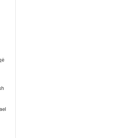
që
sh
ael