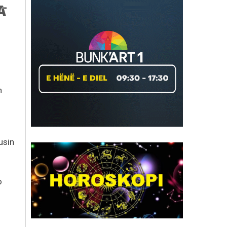
n
usin
o