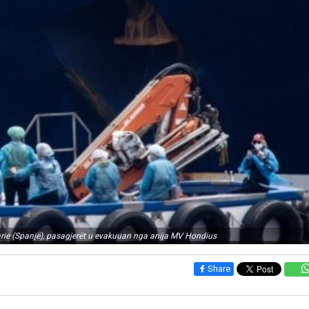
narie (Spanjë), pasagjerët u evakuuan nga anija MV Hondius
Share