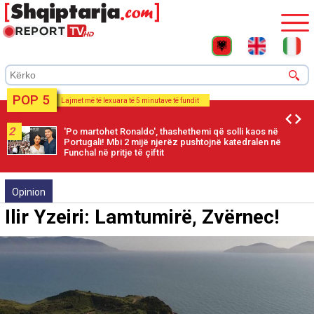
POP 5
Lajmet më të lexuara të 5 minutave të fundit
2
'Po martohet Ronaldo', thashethemi që solli kaos në
Portugali! Mbi 2 mijë njerëz pushtojnë katedralen në
Funchal në pritje të çiftit
Opinion
Ilir Yzeiri: Lamtumirë, Zvërnec!