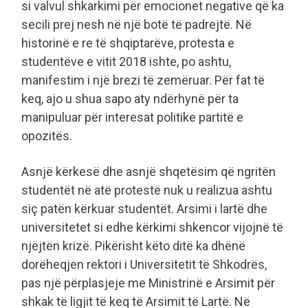
si valvul shkarkimi për emocionet negative që ka
secili prej nesh në një botë të padrejtë. Në
historinë e re të shqiptarëve, protesta e
studentëve e vitit 2018 ishte, po ashtu,
manifestim i një brezi të zemëruar. Për fat të
keq, ajo u shua sapo aty ndërhynë për ta
manipuluar për interesat politike partitë e
opozitës.
Asnjë kërkesë dhe asnjë shqetësim që ngritën
studentët në atë protestë nuk u realizua ashtu
siç patën kërkuar studentët. Arsimi i lartë dhe
universitetet si edhe kërkimi shkencor vijojnë të
njëjtën krizë. Pikërisht këto ditë ka dhënë
dorëheqjen rektori i Universitetit të Shkodrës,
pas një përplasjeje me Ministrinë e Arsimit për
shkak të ligjit të keq të Arsimit të Lartë. Në