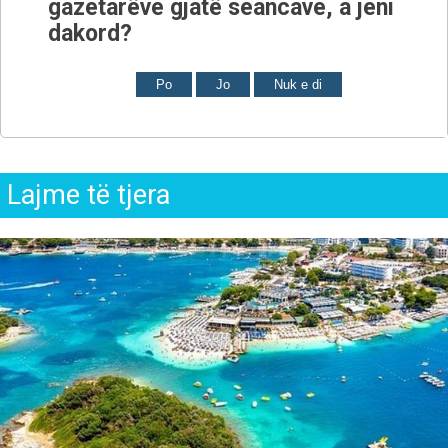
gazetarëve gjatë seancave, a jeni
dakord?
Po
Jo
Nuk e di
Lajme të tjera