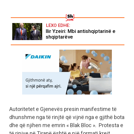
LEXO EDHE:
Ilir Yzeiri: Mbi antishqiptarinë e
shqiptarëve
Autoritetet e Gjenevës presin manifestime të
dhunshme nga të rinjtë që vijnë nga e gjithë bota
dhe që njihen me emrin « Blak Bloc ». Protesta e
të rinjve në Tiranë është e një formati krejt