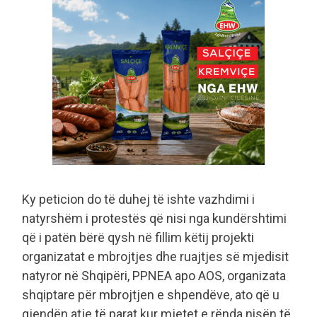
Ky peticion do të duhej të ishte vazhdimi i
natyrshëm i protestës që nisi nga kundërshtimi
që i patën bërë qysh në fillim këtij projekti
organizatat e mbrojtjes dhe ruajtjes së mjedisit
natyror në Shqipëri, PPNEA apo AOS, organizata
shqiptare për mbrojtjen e shpendëve, ato që u
gjendën atje të parat kur mjetet e rënda nisën të