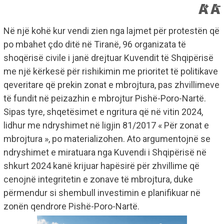
Në një kohë kur vendi zien nga lajmet për protestën që
po mbahet çdo ditë në Tiranë, 96 organizata të
shoqërisë civile i janë drejtuar Kuvendit të Shqipërisë
me një kërkesë për rishikimin me prioritet të politikave
qeveritare që prekin zonat e mbrojtura, pas zhvillimeve
të fundit në peizazhin e mbrojtur Pishë-Poro-Nartë.
Sipas tyre, shqetësimet e ngritura që në vitin 2024,
lidhur me ndryshimet në ligjin 81/2017 « Për zonat e
mbrojtura », po materializohen. Ato argumentojnë se
ndryshimet e miratuara nga Kuvendi i Shqipërisë në
shkurt 2024 kanë krijuar hapësirë për zhvillime që
cenojnë integritetin e zonave të mbrojtura, duke
përmendur si shembull investimin e planifikuar në
zonën qendrore Pishë-Poro-Nartë.