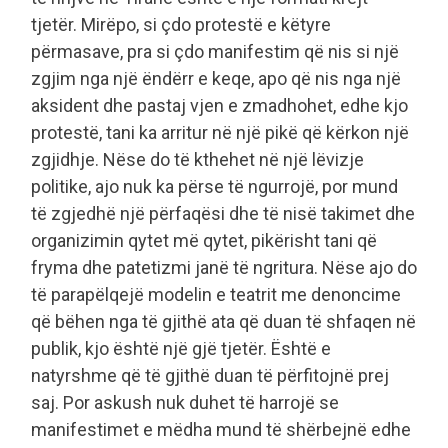
tjetër. Mirëpo, si çdo protestë e këtyre
përmasave, pra si çdo manifestim që nis si një
zgjim nga një ëndërr e keqe, apo që nis nga një
aksident dhe pastaj vjen e zmadhohet, edhe kjo
protestë, tani ka arritur në një pikë që kërkon një
zgjidhje. Nëse do të kthehet në një lëvizje
politike, ajo nuk ka përse të ngurrojë, por mund
të zgjedhë një përfaqësi dhe të nisë takimet dhe
organizimin qytet më qytet, pikërisht tani që
fryma dhe patetizmi janë të ngritura. Nëse ajo do
të parapëlqejë modelin e teatrit me denoncime
që bëhen nga të gjithë ata që duan të shfaqen në
publik, kjo është një gjë tjetër. Është e
natyrshme që të gjithë duan të përfitojnë prej
saj. Por askush nuk duhet të harrojë se
manifestimet e mëdha mund të shërbejnë edhe