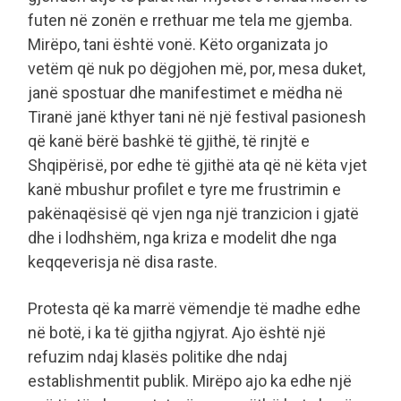
futen në zonën e rrethuar me tela me gjemba.
Mirëpo, tani është vonë. Këto organizata jo
vetëm që nuk po dëgjohen më, por, mesa duket,
janë spostuar dhe manifestimet e mëdha në
Tiranë janë kthyer tani në një festival pasionesh
që kanë bërë bashkë të gjithë, të rinjtë e
Shqipërisë, por edhe të gjithë ata që në këta vjet
kanë mbushur profilet e tyre me frustrimin e
pakënaqësisë që vjen nga një tranzicion i gjatë
dhe i lodhshëm, nga kriza e modelit dhe nga
keqqeverisja në disa raste.
Protesta që ka marrë vëmendje të madhe edhe
në botë, i ka të gjitha ngjyrat. Ajo është një
refuzim ndaj klasës politike dhe ndaj
establishmentit publik. Mirëpo ajo ka edhe një