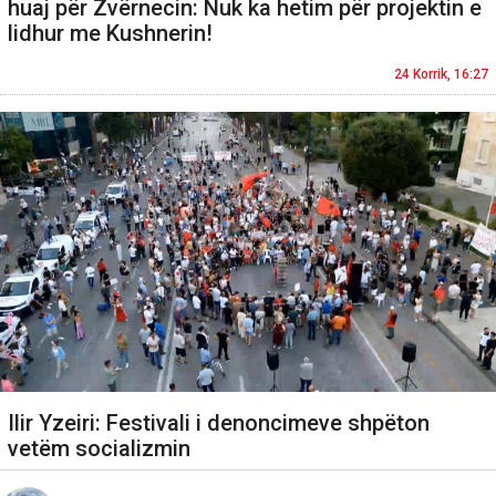
huaj për Zvërnecin: Nuk ka hetim për projektin e
lidhur me Kushnerin!
24 Korrik, 16:27
Ilir Yzeiri: Festivali i denoncimeve shpëton
vetëm socializmin