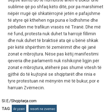
sublime që po shfaq këto ditë, por pa marshimet
nëpër rrugë që shkatërrojnë jetën e pafajshme
të atyre që kthehen nga puna e lodhshme dhe
përballen me trafikun vrasës në Tiranë. Dhe më
në fund, protesta nuk duhet ta harrojë fillimin
dhe nuk duhet të braktisë ata që u bënë shkak
për këtë shpërthim të zemërimit dhe që janë
zonat e mbrojtura. Nëse pas këtij manifestimi
qeveria dhe parlamenti nuk rishikojnë ligjin për
zonat e mbrojtura, atëherë pas shumë vitesh të
gjithë do të kujtojnë se shqiptarët dhe rinia e
tyre protestuan në mënyrën më të bukur, por e
harruan Zvërnecin.
SI.E./Shqiptarja.com
TAG:
ilir yzeiri
resorti ne zvernec