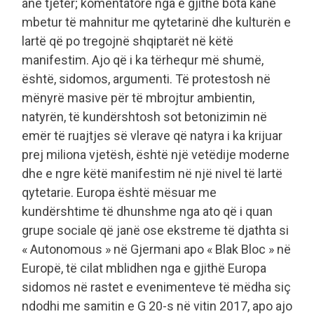
anë tjetër; komentatorë nga e gjithë bota kanë
mbetur të mahnitur me qytetarinë dhe kulturën e
lartë që po tregojnë shqiptarët në këtë
manifestim. Ajo që i ka tërhequr më shumë,
është, sidomos, argumenti. Të protestosh në
mënyrë masive për të mbrojtur ambientin,
natyrën, të kundërshtosh sot betonizimin në
emër të ruajtjes së vlerave që natyra i ka krijuar
prej miliona vjetësh, është një vetëdije moderne
dhe e ngre këtë manifestim në një nivel të lartë
qytetarie. Europa është mësuar me
kundërshtime të dhunshme nga ato që i quan
grupe sociale që janë ose ekstreme të djathta si
« Autonomous » në Gjermani apo « Blak Bloc » në
Europë, të cilat mblidhen nga e gjithë Europa
sidomos në rastet e evenimenteve të mëdha siç
ndodhi me samitin e G 20-s në vitin 2017, apo ajo