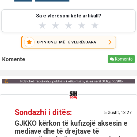
Sa e vlerësoni këtë artikull?
★
★
★
★
★
OPINIONET MË TË VLERËSUARA
Komente
Komento
Sondazhi i ditës:
5 Gusht, 13:27
GJKKO kërkon të kufizojë aksesin e
mediave dhe të drejtave të