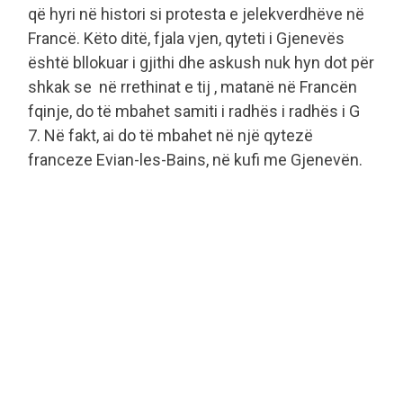
që hyri në histori si protesta e jelekverdhëve në
Francë. Këto ditë, fjala vjen, qyteti i Gjenevës
është bllokuar i gjithi dhe askush nuk hyn dot për
shkak se në rrethinat e tij , matanë në Francën
fqinje, do të mbahet samiti i radhës i radhës i G
7. Në fakt, ai do të mbahet në një qytezë
franceze Evian-les-Bains, në kufi me Gjenevën.