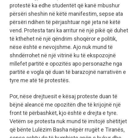
protestë ka edhe studentët që kanë mbushur
përsëri sheshin në këtë manifestim, sepse ata
përsëri ndihen të përjashtuar ngë jeta në këtë
vend. Protesta tani ka arritur në një pikë që duhet
të kthehet në një qëndrim shoqëror e politik,
nëse është e nevojshme. Ajo nuk mund të
shndërrohet në një vitrinë ku të ekspozojnë
mllefet partitë e opozitës apo personazhe nga
partitë e vogla që duan të barazojnë narrativën e
tyre me atë të protestës.
Por, nëse drejtuesit e kësaj proteste duan të
bëjnë aleancë me opozitën dhe të krijojnë një
front të përbashkët, kjo është e drejta e tyre.
Vetëm se protesta nuk mund të imitojë shëtitjet
që bënte Lulëzim Basha nëpër rrugët e Tiranës,
sepse ashtu do të humbiste anën e bukur dhe