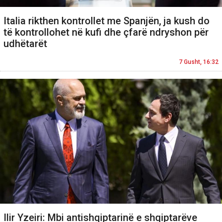
Italia rikthen kontrollet me Spanjën, ja kush do
të kontrollohet në kufi dhe çfarë ndryshon për
udhëtarët
7 Gusht, 16:32
Ilir Yzeiri: Mbi antishqiptarinë e shqiptarëve