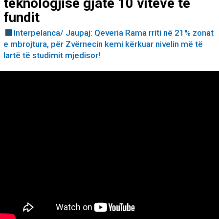
teknologjisë gjatë 10 viteve të
fundit
Interpelanca/ Jaupaj: Qeveria Rama rriti në 21% zonat
e mbrojtura, për Zvërnecin kemi kërkuar nivelin më të
lartë të studimit mjedisor!