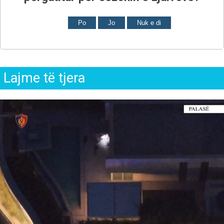
Po
Jo
Nuk e di
Lajme të tjera