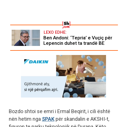
LEXO EDHE:
Ben Andoni: ‘Tepria’ e Vuçiç për
Lepencin duhet ta trandë BE
Bozdo shtoi se emri i Ermal Beqirit, i cili është
nën hetim nga
SPAK
për skandalin e AKSHI-t,
figuron te parku teknologjik në Durana. Këto