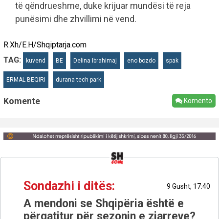
të qëndrueshme, duke krijuar mundësi të reja
punësimi dhe zhvillimi në vend.
R.Xh/E.H/Shqiptarja.com
TAG:
kuvend
BE
Delina Ibrahimaj
eno bozdo
spak
ERMAL BEQIRI
durana tech park
Komente
Komento
Sondazhi i ditës:
9 Gusht, 17:40
A mendoni se Shqipëria është e
përgatitur për sezonin e zjarreve?