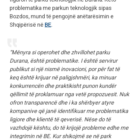
problematika me parkun teknologjik sipas
Bozdos, mund të pengojnë anëtarësimin e
Shqipërisë në
BE
.
“Mënyra si operohet dhe zhvillohet parku
Durana, është problematike. I është servirur
publikut si një nismë inovacioni, por për fat të
keq është krijuar në paligjshmëri, ka minuar
konkurrencën dhe praktikisht punon kundër
qëllimit të proklamuar nga vetë propozuesit. Nuk
ofron transparencë dhe i ka shërbyer atyre
kompanive që janë identifikuar me problematika
ligjore dhe klientë të qeverisë. Nëse do të
vazhdojë kështu, do të krijojë probleme edhe me
integrimin në BE. Kur shikojmë se në park