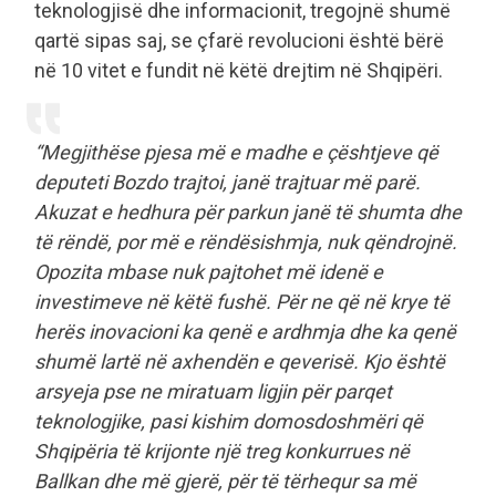
teknologjisë dhe informacionit, tregojnë shumë
qartë sipas saj, se çfarë revolucioni është bërë
në 10 vitet e fundit në këtë drejtim në Shqipëri.
“Megjithëse pjesa më e madhe e çështjeve që
deputeti Bozdo trajtoi, janë trajtuar më parë.
Akuzat e hedhura për parkun janë të shumta dhe
të rëndë, por më e rëndësishmja, nuk qëndrojnë.
Opozita mbase nuk pajtohet më idenë e
investimeve në këtë fushë. Për ne që në krye të
herës inovacioni ka qenë e ardhmja dhe ka qenë
shumë lartë në axhendën e qeverisë. Kjo është
arsyeja pse ne miratuam ligjin për parqet
teknologjike, pasi kishim domosdoshmëri që
Shqipëria të krijonte një treg konkurrues në
Ballkan dhe më gjerë, për të tërhequr sa më