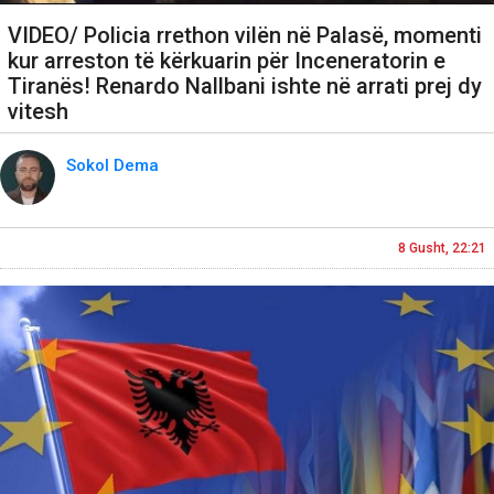
VIDEO/ Policia rrethon vilën në Palasë, momenti
kur arreston të kërkuarin për Inceneratorin e
Tiranës! Renardo Nallbani ishte në arrati prej dy
vitesh
Sokol Dema
8 Gusht, 22:21