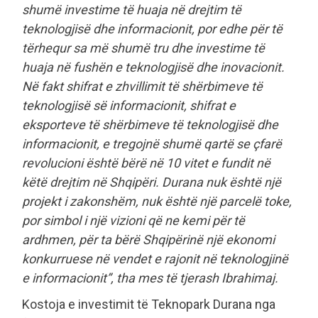
shumë investime të huaja në drejtim të
teknologjisë dhe informacionit, por edhe për të
tërhequr sa më shumë tru dhe investime të
huaja në fushën e teknologjisë dhe inovacionit.
Në fakt shifrat e zhvillimit të shërbimeve të
teknologjisë së informacionit, shifrat e
eksporteve të shërbimeve të teknologjisë dhe
informacionit, e tregojnë shumë qartë se çfarë
revolucioni është bërë në 10 vitet e fundit në
këtë drejtim në Shqipëri. Durana nuk është një
projekt i zakonshëm, nuk është një parcelë toke,
por simbol i një vizioni që ne kemi për të
ardhmen, për ta bërë Shqipërinë një ekonomi
konkurruese në vendet e rajonit në teknologjinë
e informacionit”, tha mes të tjerash Ibrahimaj.
Kostoja e investimit të Teknopark Durana nga