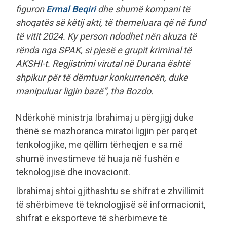
figuron
Ermal Beqiri
dhe shumë kompani të
shoqatës së këtij akti, të themeluara që në fund
të vitit 2024. Ky person ndodhet nën akuza të
rënda nga SPAK, si pjesë e grupit kriminal të
AKSHI-t. Regjistrimi virutal në Durana është
shpikur për të dëmtuar konkurrencën, duke
manipuluar ligjin bazë”, tha Bozdo.
Ndërkohë ministrja Ibrahimaj u përgjigj duke
thënë se mazhoranca miratoi ligjin për parqet
tenkologjike, me qëllim tërheqjen e sa më
shumë investimeve të huaja në fushën e
teknologjisë dhe inovacionit.
Ibrahimaj shtoi gjithashtu se shifrat e zhvillimit
të shërbimeve të teknologjisë së informacionit,
shifrat e eksporteve të shërbimeve të