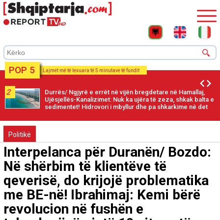
POP 5
Lajmet më të lexuara të 5 minutave të fundit
2
Durrës/ Ngjyrë e errët në vijën bregdetare në Hamallaj,
Ujësjellës-Kanalizimet: Nuk ka ujëra të zeza, shkak balta e
sedimentet! Hidrovori i mbyllur dhe pa shkarkime në det
Politikë
Interpelanca për Duranën/ Bozdo:
Në shërbim të klientëve të
qeverisë, do krijojë problematika
me BE-në! Ibrahimaj: Kemi bërë
revolucion në fushën e