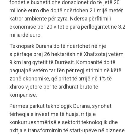
fondet e buxhetit dhe donacionet do të jetë 20
milionë euro dhe do të ndërtohen 21 mijë metër
katror ambiente për zyra. Ndërsa përfitimi i
ekonomisë për 20 vitet e para përllogaritet në 3.2
miliardë euro.
Teknopark Durana do të ndërtohet në një
sipërfaqe prej 26 hektarësh në Xhafzotaj vetëm
9 km larg qytetit të Durrësit. Kompanitë do të
paguajnë vetëm tarifën për regjistrimin në këtë
zonë ekonomike, që pritet të arrijë në 1% të
xhiros vjetore për të ardhurat bruto të
kompanisë.
Përmes parkut teknologjik Durana, synohet
tërheqja e investime të huaja, rritja e
konkurrueshmërisë e sektorit teknologjik dhe
nxitja e transformimin të start-upeve në biznese