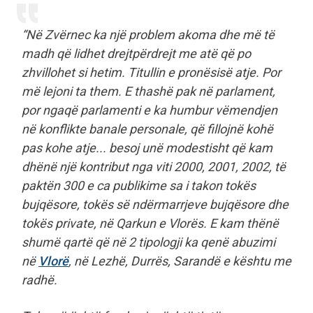
“Në Zvërnec ka një problem akoma dhe më të
madh që lidhet drejtpërdrejt me atë që po
zhvillohet si hetim. Titullin e pronësisë atje. Por
më lejoni ta them. E thashë pak në parlament,
por ngaqë parlamenti e ka humbur vëmendjen
në konflikte banale personale, që fillojnë kohë
pas kohe atje... besoj unë modestisht që kam
dhënë një kontribut nga viti 2000, 2001, 2002, të
paktën 300 e ca publikime sa i takon tokës
bujqësore, tokës së ndërmarrjeve bujqësore dhe
tokës private, në Qarkun e Vlorës. E kam thënë
shumë qartë që në 2 tipologji ka qenë abuzimi
në
Vlorë
, në Lezhë, Durrës, Sarandë e kështu me
radhë.