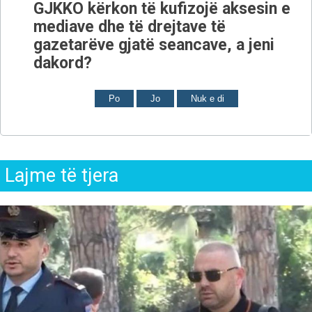
GJKKO kërkon të kufizojë aksesin e
mediave dhe të drejtave të
gazetarëve gjatë seancave, a jeni
dakord?
Po
Jo
Nuk e di
Lajme të tjera