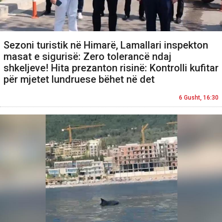
Sezoni turistik në Himarë, Lamallari inspekton
masat e sigurisë: Zero tolerancë ndaj
shkeljeve! Hita prezanton risinë: Kontrolli kufitar
për mjetet lundruese bëhet në det
6 Gusht, 16:30