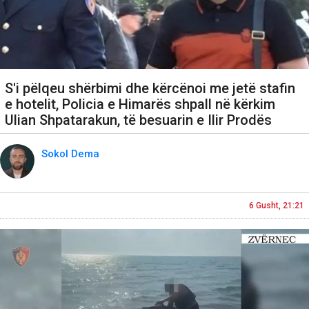
S'i pëlqeu shërbimi dhe kërcënoi me jetë stafin
e hotelit, Policia e Himarës shpall në kërkim
Ulian Shpatarakun, të besuarin e Ilir Prodës
Sokol Dema
6 Gusht, 21:21