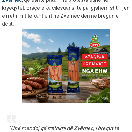
kryeqytet. Braçe e ka cilësuar si të paligjshëm shtrirjen
e rrethimit të kantierit në Zvërnec deri në bregun e
detit.
"Unë mendoj që rrethimi në Zvërnec, i bregut të