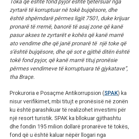
Toka që është fond pyjor është tjetërsuar nga
zyrtarë të korruptuar në tokë bujqësore, dhe
është shpërndarë përmes ligjit 7501, duke krijuar
pronarë të rremë, banorë të asaj zone që kanë
pasur akses te zyrtarët e kohës që kanë marrë
ato vendime dhe që janë pronarë të një toke që
s’është bujqësore, dhe që sot e gjithë ditën është
tokë fond pyjor, që kanë marrë tituj pronësie
përmes vendimeve të korruptuara të gjykatave”,
tha Braçe.
Prokuroria e Posaçme Antikorrupsion (
SPAK
) ka
nisur verifikimet, mbi titujt e pronësisë në zonën
ku është parashikuar të realizohet investimi për
një resort turistik. SPAK ka bllokuar gjithashtu
dhe fondin 195 milion dollarë pronarëve të tokës,
fond që u është kaluar nëpër llogari nga