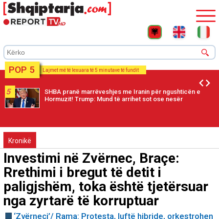
POP 5
Lajmet më të lexuara të 5 minutave të fundit
5
SHBA pranë marrëveshjes me Iranin për ngushticën e
Hormuzit! Trump: Mund të arrihet sot ose nesër
Kronikë
Investimi në Zvërnec, Braçe:
Rrethimi i bregut të detit i
paligjshëm, toka është tjetërsuar
nga zyrtarë të korruptuar
‘Zvërneci’/ Rama: Protesta, luftë hibride, orkestrohen