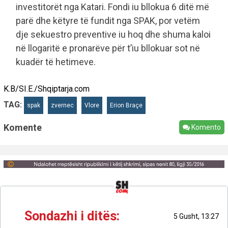
investitorët nga Katari. Fondi iu bllokua 6 ditë më
parë dhe këtyre të fundit nga SPAK, por vetëm
dje sekuestro preventive iu hoq dhe shuma kaloi
në llogaritë e pronarëve për t’iu bllokuar sot në
kuadër të hetimeve.
K.B/SI.E./Shqiptarja.com
TAG:
spak
zvernec
Vlore
Erion Braçe
Komente
Komento
Sondazhi i ditës:
5 Gusht, 13:27