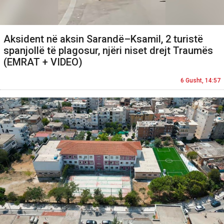
Aksident në aksin Sarandë–Ksamil, 2 turistë
spanjollë të plagosur, njëri niset drejt Traumës
(EMRAT + VIDEO)
6 Gusht, 14:57