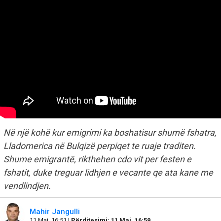
Në një kohë kur emigrimi ka boshatisur shumë fshatra,
Lladomerica në Bulqizë perpiqet te ruaje traditen.
Shume emigrantë, rikthehen cdo vit per festen e
fshatit, duke treguar lidhjen e vecante qe ata kane me
vendlindjen.
Mahir Jangulli
11 Maj, 16:51 |
Përditesimi: 11 Maj, 16:59