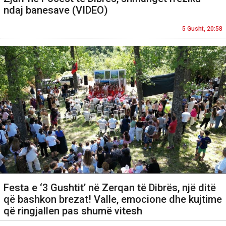
ndaj banesave (VIDEO)
5 Gusht, 20:58
Festa e ‘3 Gushtit’ në Zerqan të Dibrës, një ditë
që bashkon brezat! Valle, emocione dhe kujtime
që ringjallen pas shumë vitesh