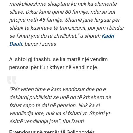
mrekullueshme shqiptare ku nuk ka elementë
sllavë. Dikur kanë qenë 80 familje, ndërsa sot
jetojnë rreth 45 familje. Shumë janë larguar për
shkak të kushteve të tranzicionit, por jam i bindur
se fshati ynë do të zhvillohet,” u shpreh
Kadri
Dauti
, banor i zonës
Ai shtoi gjithashtu se ka marrë një vendim
personal për t’u rikthyer në vendlindje.
“Për veten time e kam vendosur dhe po e
deklaroj publikisht se unë do të kthehem në
fshat sapo të dal në pension. Nuk ka si
vendlindja jote, nuk ka si fshati yt. Shpirti yt
është vendlindja jote”, tha Dauti.
E vendosur në zemër të Gollobordës,