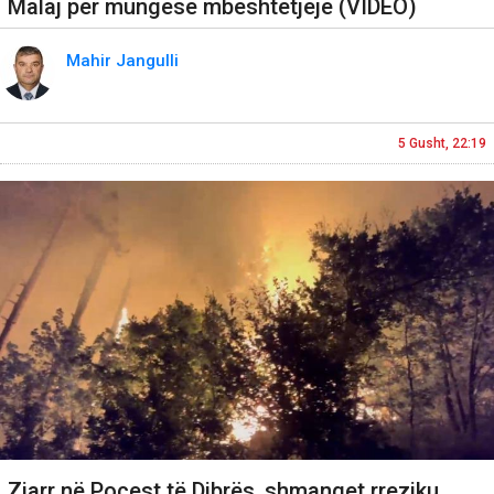
Malaj për mungesë mbështetjeje (VIDEO)
Mahir Jangulli
5 Gusht, 22:19
Zjarr në Pocest të Dibrës, shmanget rreziku