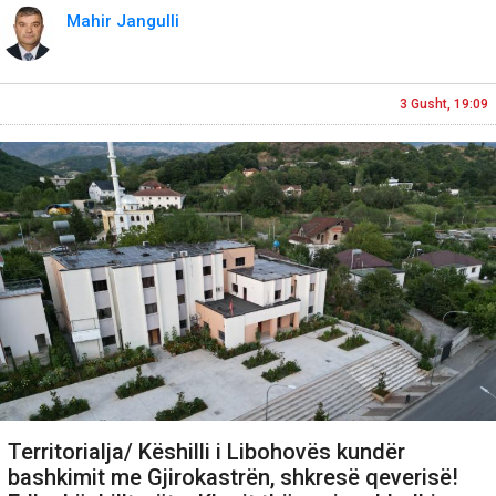
Mahir Jangulli
3 Gusht, 19:09
Territorialja/ Këshilli i Libohovës kundër
bashkimit me Gjirokastrën, shkresë qeverisë!