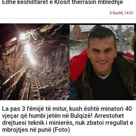
Edhe këshilltarët e Klosit thërrasin mbledhje
3 Gusht, 14:51
La pas 3 fëmijë të mitur, kush është minatori 40
vjeçar që humbi jetën në Bulqizë! Arrestohet
drejtuesi teknik i minierës, nuk zbatoi rregullat e
mbrojtjes në punë (Foto)