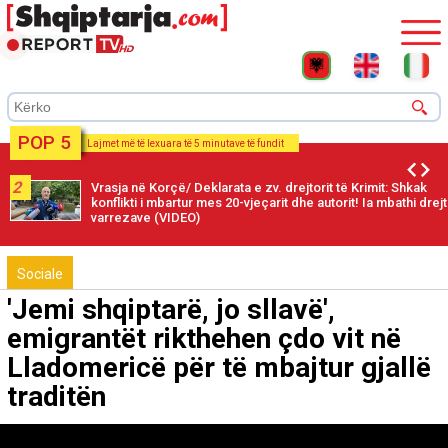
POP 5
Lajmet më të lexuara të 5 minutave të fundit
2
Vrasja në Korçë/ Deklarata e zv. drejtorit të Krimit: Shkak
konflikti i mbartur mes 20-vjeçarit dhe autorit! Ia mbathi drejt
varrezave (VIDEO)
Sociale
'Jemi shqiptarë, jo sllavë',
emigrantët rikthehen çdo vit në
Lladomericë për të mbajtur gjallë
traditën