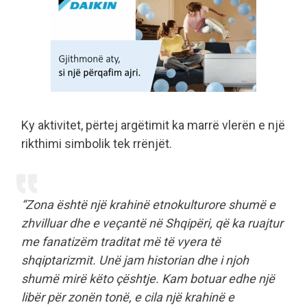
Ky aktivitet, përtej argëtimit ka marrë vlerën e një
rikthimi simbolik tek rrënjët.
“Zona është një krahinë etnokulturore shumë e
zhvilluar dhe e veçantë në Shqipëri, që ka ruajtur
me fanatizëm traditat më të vyera të
shqiptarizmit. Unë jam historian dhe i njoh
shumë mirë këto çështje. Kam botuar edhe një
libër për zonën tonë, e cila një krahinë e