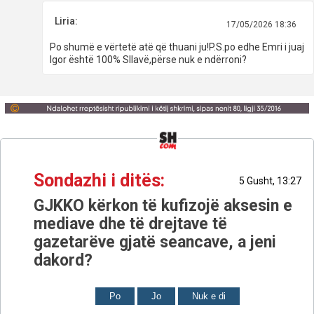
Liria:
17/05/2026 18:36
Po shumë e vërtetë atë që thuani ju!P.S.po edhe Emri i juaj
Igor është 100% Sllavë,përse nuk e ndërroni?
Sondazhi i ditës:
5 Gusht, 13:27
GJKKO kërkon të kufizojë aksesin e
mediave dhe të drejtave të
gazetarëve gjatë seancave, a jeni
dakord?
Po
Jo
Nuk e di