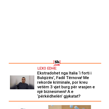
LEXO EDHE:
Ekstradohet nga Italia ‘i forti i
Bulqizës’, Fadil Tërnova! Me
rekorde kriminale, por kreu
vetëm 3 vjet burg për vrasjen e
një biznesmeni! A e
‘përkëdhelën’ gjykatat?