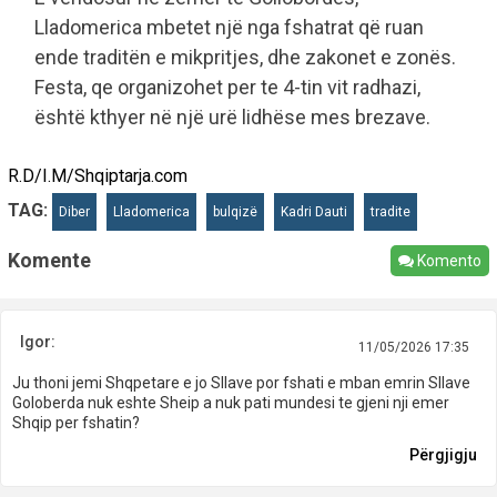
Lladomerica mbetet një nga fshatrat që ruan
ende traditën e mikpritjes, dhe zakonet e zonës.
Festa, qe organizohet per te 4-tin vit radhazi,
është kthyer në një urë lidhëse mes brezave.
R.D/I.M/Shqiptarja.com
TAG:
Diber
Lladomerica
bulqizë
Kadri Dauti
tradite
Komente
Komento
Igor:
11/05/2026 17:35
Ju thoni jemi Shqpetare e jo Sllave por fshati e mban emrin Sllave
Goloberda nuk eshte Sheip a nuk pati mundesi te gjeni nji emer
Shqip per fshatin?
Përgjigju