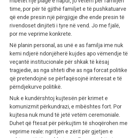
mbetet një plagë e hapur, jo vetëm për familjen
time, por për të gjithë familjet e të pushkatuarve
që ende presin një përgjigje dhe ende presin të
rivendoset dinjiteti i tyre në vend. Jo me fjalë,
por me veprime konkrete.
Në planin personal, as unë e as familja ime nuk
kemi ndjerë ndonjëherë kujdes apo vëmendje të
veçantë institucionale për shkak të kësaj
tragjedie, as nga shteti dhe as nga forcat politike
që pretendojnë se përfaqësojnë interesat e të
përndjekurve politikë.
Nuk e kundërshtoj kujtesën për krimet e
komunizmit përkundrazi, e mbështes fort. Por
kujtesa nuk mund të jetë vetëm ceremoniale.
Duhet që ftesat për përkujtim të shoqërohen me
veprime reale: ngritjen e zërit për gjetjen e