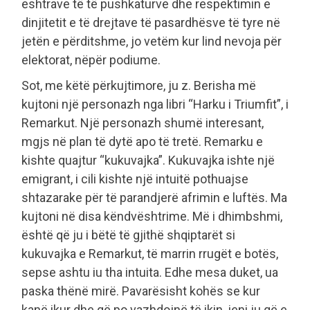
eshtrave të të pushkaturve dhe respektimin e
dinjitetit e të drejtave të pasardhësve të tyre në
jetën e përditshme, jo vetëm kur lind nevoja për
elektorat, nëpër podiume.
Sot, me këtë përkujtimore, ju z. Berisha më
kujtoni një personazh nga libri “Harku i Triumfit”, i
Remarkut. Një personazh shumë interesant,
mgjs në plan të dytë apo të tretë. Remarku e
kishte quajtur “kukuvajka”. Kukuvajka ishte një
emigrant, i cili kishte një intuitë pothuajse
shtazarake për të parandjerë afrimin e luftës. Ma
kujtoni në disa këndvështrime. Më i dhimbshmi,
është që ju i bëtë të gjithë shqiptarët si
kukuvajka e Remarkut, të marrin rrugët e botës,
sepse ashtu iu tha intuita. Edhe mesa duket, ua
paska thënë mirë. Pavarësisht kohës se kur
kanë ikur dhe që po vazhdojnë të ikin, jeni ju që e