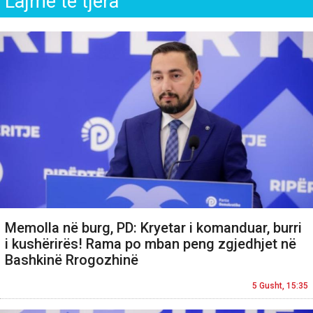
Lajme të tjera
Memolla në burg, PD: Kryetar i komanduar, burri
i kushërirës! Rama po mban peng zgjedhjet në
Bashkinë Rrogozhinë
5 Gusht, 15:35