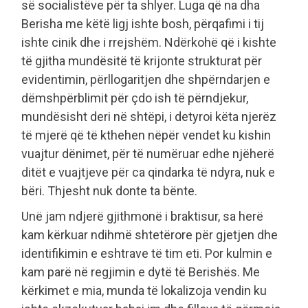
së socialistëve për ta shlyer. Luga që na dha
Berisha me këtë ligj ishte bosh, përqafimi i tij
ishte cinik dhe i rrejshëm. Ndërkohë që i kishte
të gjitha mundësitë të krijonte strukturat për
evidentimin, përllogaritjen dhe shpërndarjen e
dëmshpërblimit për çdo ish të përndjekur,
mundësisht deri në shtëpi, i detyroi këta njerëz
të mjerë që të kthehen nëpër vendet ku kishin
vuajtur dënimet, për të numëruar edhe njëherë
ditët e vuajtjeve për ca qindarka të ndyra, nuk e
bëri. Thjesht nuk donte ta bënte.
Unë jam ndjerë gjithmonë i braktisur, sa herë
kam kërkuar ndihmë shtetërore për gjetjen dhe
identifikimin e eshtrave të tim eti. Por kulmin e
kam parë në regjimin e dytë të Berishës. Me
kërkimet e mia, munda të lokalizoja vendin ku