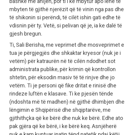
bashkë me anijen, por ti i ke mbytur apo lënë të
mbyten të gjithë njerëzit që të vinin nga pas dhe
të shikonin si perëndi, të cilët ishin gati edhe të
vdisnin për ty. Vetë, si pelivan që je, ia ke dalë të
gjesh bregun.
Ti, Sali Berisha, me veprimet dhe mosveprimet e
tua je përgjegjës dhe shkaktar kryesor (nuk je i
vetëm) për katraurën në të cilën ndodhet sot
administrata publike, për krimin që kontrollon
shtetin, për eksodin masiv të të rinjve dhe jo
vetëm. Ti je personi që fike dritat e rinisë dhe
rindeze luftën e klasave. Ti ke pjesën tënde
(ndoshta më të madhen) në gjithë dhimbjen dhe
lëngimin e Shqipërisë dhe shqiptarëve, me
gjithithçka që ke bërë dhe nuk ke bërë. Edhe ato
pak gjëra që ke bërë, i ke bërë keq. Asnjëherë
nuk e kam kuptuar inatin tënd patetik ndaj këtij