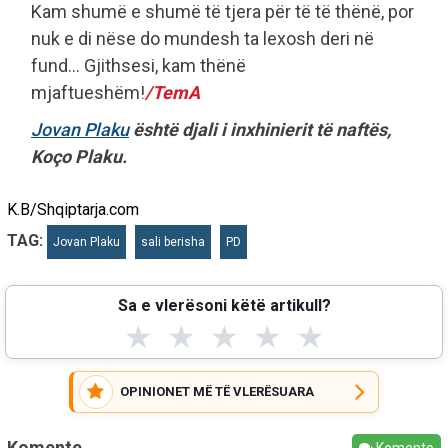
Kam shumë e shumë të tjera për të të thënë, por
nuk e di nëse do mundesh ta lexosh deri në
fund… Gjithsesi, kam thënë
mjaftueshëm!
/TemA
Jovan Plaku
është djali i inxhinierit të naftës,
Koço Plaku.
K.B/Shqiptarja.com
TAG:
Jovan Plaku
sali berisha
PD
Sa e vlerësoni këtë artikull?
★
★
★
★
★
OPINIONET MË TË VLERËSUARA
Komente
Komento