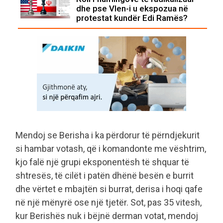
dhe pse Vlen-i u ekspozua në
protestat kundër Edi Ramës?
Mendoj se Berisha i ka përdorur të përndjekurit
si hambar votash, që i komandonte me vështrim,
kjo falë një grupi eksponentësh të shquar të
shtresës, të cilët i patën dhënë besën e burrit
dhe vërtet e mbajtën si burrat, derisa i hoqi qafe
në një mënyrë ose një tjetër. Sot, pas 35 vitesh,
kur Berishës nuk i bëjnë derman votat, mendoj