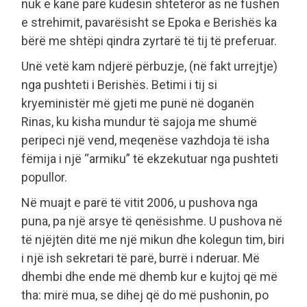
nuk e kanë parë kudesin shtetëror as në fushën
e strehimit, pavarësisht se Epoka e Berishës ka
bërë me shtëpi qindra zyrtarë të tij të preferuar.
Unë vetë kam ndjerë përbuzje, (në fakt urrejtje)
nga pushteti i Berishës. Betimi i tij si
kryeministër më gjeti me punë në doganën
Rinas, ku kisha mundur të sajoja me shumë
peripeci një vend, meqenëse vazhdoja të isha
fëmija i një “armiku” të ekzekutuar nga pushteti
popullor.
Në muajt e parë të vitit 2006, u pushova nga
puna, pa një arsye të qenësishme. U pushova në
të njëjtën ditë me një mikun dhe kolegun tim, biri
i një ish sekretari të parë, burrë i nderuar. Më
dhembi dhe ende më dhemb kur e kujtoj që më
tha: mirë mua, se dihej që do më pushonin, po