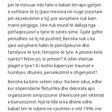
për të mësuar mbi fatin e babait tim apo gjetjen
e eshtrave të tij (pasi mësova në rrugë jozyrtare
për ekzekutimin e tij), por asnjëherë nuk kam
marrë përgjigje. Unë nuk mund të dalloja nga
përfaqësuesit e tjerë të sërës sime. Gjatë gjithë
periudhës së tij në pushtet, Berisha nuk u ka
qarë asnjëherë hallin të përndjekurve dhe
familjeve të tyre, fëmijëve të tyre. A jetonin këta
njerëz? Nëse po, si jetonin? A ishin shëruar
plagët e tyre? A i kishin kapërcyer traumat e
humbjes, dhunës, persekutimit e zhgënjimit?
Berisha ka bërë vetëm sikur. Ka bërë sikur, edhe
kur shpërndante fletushka dhe dekorata apo
organizonte simpoziume shkencore për viktimat
e komunizimit. Një të tillë ia ka dhënë edhe
babait tim të ndjerë në vjeshtën e vitit 1996, me