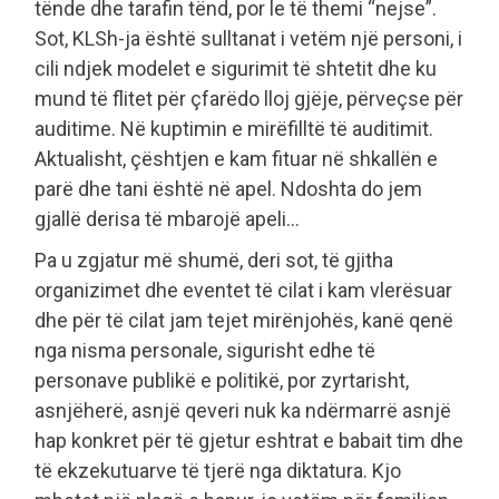
tënde dhe tarafin tënd, por le të themi “nejse”.
Sot, KLSh-ja është sulltanat i vetëm një personi, i
cili ndjek modelet e sigurimit të shtetit dhe ku
mund të flitet për çfarëdo lloj gjëje, përveçse për
auditime. Në kuptimin e mirëfilltë të auditimit.
Aktualisht, çështjen e kam fituar në shkallën e
parë dhe tani është në apel. Ndoshta do jem
gjallë derisa të mbarojë apeli…
Pa u zgjatur më shumë, deri sot, të gjitha
organizimet dhe eventet të cilat i kam vlerësuar
dhe për të cilat jam tejet mirënjohës, kanë qenë
nga nisma personale, sigurisht edhe të
personave publikë e politikë, por zyrtarisht,
asnjëherë, asnjë qeveri nuk ka ndërmarrë asnjë
hap konkret për të gjetur eshtrat e babait tim dhe
të ekzekutuarve të tjerë nga diktatura. Kjo