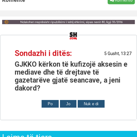
Sondazhi i ditës:
5 Gusht, 13:27
GJKKO kërkon të kufizojë aksesin e
mediave dhe të drejtave të
gazetarëve gjatë seancave, a jeni
dakord?
Po
Jo
Nuk e di