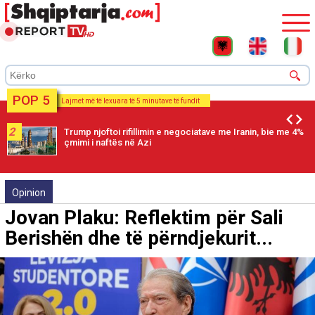
POP 5
Lajmet më të lexuara të 5 minutave të fundit
2
Trump njoftoi rifillimin e negociatave me Iranin, bie me 4%
çmimi i naftës në Azi
Opinion
Jovan Plaku: Reflektim për Sali
Berishën dhe të përndjekurit...