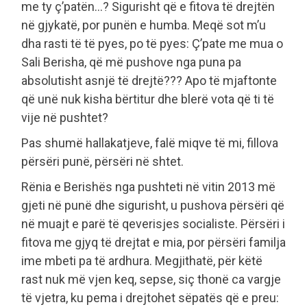
me ty ç’patën…? Sigurisht që e fitova të drejtën
në gjykatë, por punën e humba. Meqë sot m’u
dha rasti të të pyes, po të pyes: Ç’pate me mua o
Sali Berisha, që më pushove nga puna pa
absolutisht asnjë të drejtë??? Apo të mjaftonte
që unë nuk kisha bërtitur dhe blerë vota që ti të
vije në pushtet?
Pas shumë hallakatjeve, falë miqve të mi, fillova
përsëri punë, përsëri në shtet.
Rënia e Berishës nga pushteti në vitin 2013 më
gjeti në punë dhe sigurisht, u pushova përsëri që
në muajt e parë të qeverisjes socialiste. Përsëri i
fitova me gjyq të drejtat e mia, por përsëri familja
ime mbeti pa të ardhura. Megjithatë, për këtë
rast nuk më vjen keq, sepse, siç thonë ca vargje
të vjetra, ku pema i drejtohet sëpatës që e preu: