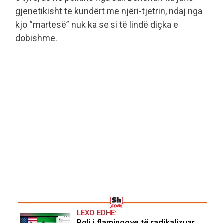
gjenetikisht të kundërt me njëri-tjetrin, ndaj nga
kjo “martesë” nuk ka se si të lindë diçka e
dobishme.
LEXO EDHE:
Roli i flamingove të radikalizuar