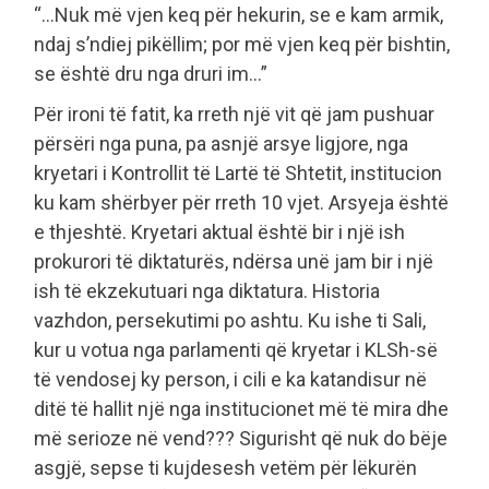
“…Nuk më vjen keq për hekurin, se e kam armik,
ndaj s’ndiej pikëllim; por më vjen keq për bishtin,
se është dru nga druri im…”
Për ironi të fatit, ka rreth një vit që jam pushuar
përsëri nga puna, pa asnjë arsye ligjore, nga
kryetari i Kontrollit të Lartë të Shtetit, institucion
ku kam shërbyer për rreth 10 vjet. Arsyeja është
e thjeshtë. Kryetari aktual është bir i një ish
prokurori të diktaturës, ndërsa unë jam bir i një
ish të ekzekutuari nga diktatura. Historia
vazhdon, persekutimi po ashtu. Ku ishe ti Sali,
kur u votua nga parlamenti që kryetar i KLSh-së
të vendosej ky person, i cili e ka katandisur në
ditë të hallit një nga institucionet më të mira dhe
më serioze në vend??? Sigurisht që nuk do bëje
asgjë, sepse ti kujdesesh vetëm për lëkurën