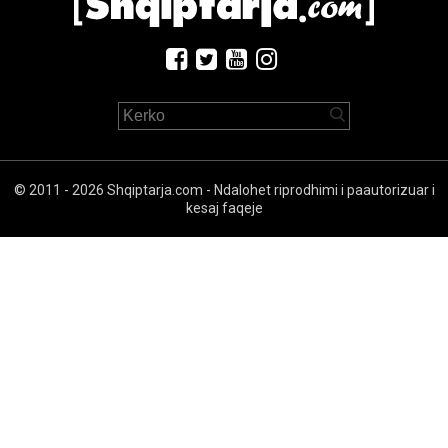
© 2011 - 2026 Shqiptarja.com - Ndalohet riprodhimi i paautorizuar i
kesaj faqeje