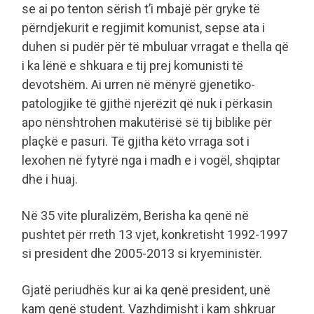
se ai po tenton sërish t’i mbajë për gryke të
përndjekurit e regjimit komunist, sepse ata i
duhen si pudër për të mbuluar vrragat e thella që
i ka lënë e shkuara e tij prej komunisti të
devotshëm. Ai urren në mënyrë gjenetiko-
patologjike të gjithë njerëzit që nuk i përkasin
apo nënshtrohen makutërisë së tij biblike për
plaçkë e pasuri. Të gjitha këto vrraga sot i
lexohen në fytyrë nga i madh e i vogël, shqiptar
dhe i huaj.
Në 35 vite pluralizëm, Berisha ka qenë në
pushtet për rreth 13 vjet, konkretisht 1992-1997
si president dhe 2005-2013 si kryeministër.
Gjatë periudhës kur ai ka qenë president, unë
kam qenë student. Vazhdimisht i kam shkruar