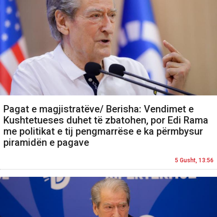
Pagat e magjistratëve/ Berisha: Vendimet e
Kushtetueses duhet të zbatohen, por Edi Rama
me politikat e tij pengmarrëse e ka përmbysur
piramidën e pagave
5 Gusht, 13:56