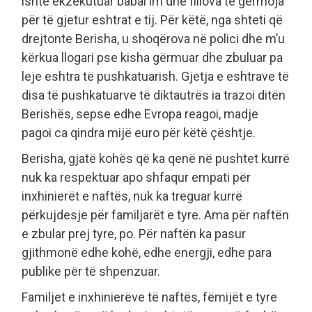
ishte ekzekutuar babai im dhe fillova të gërmoja
për të gjetur eshtrat e tij. Për këtë, nga shteti që
drejtonte Berisha, u shoqërova në polici dhe m’u
kërkua llogari pse kisha gërmuar dhe zbuluar pa
leje eshtra të pushkatuarish. Gjetja e eshtrave të
disa të pushkatuarve të diktautrës ia trazoi ditën
Berishës, sepse edhe Evropa reagoi, madje
pagoi ca qindra mijë euro për këtë çështje.
Berisha, gjatë kohës që ka qenë në pushtet kurrë
nuk ka respektuar apo shfaqur empati për
inxhinierët e naftës, nuk ka treguar kurrë
përkujdesje për familjarët e tyre. Ama për naftën
e zbular prej tyre, po. Për naftën ka pasur
gjithmonë edhe kohë, edhe energji, edhe para
publike për të shpenzuar.
Familjet e inxhinierëve të naftës, fëmijët e tyre