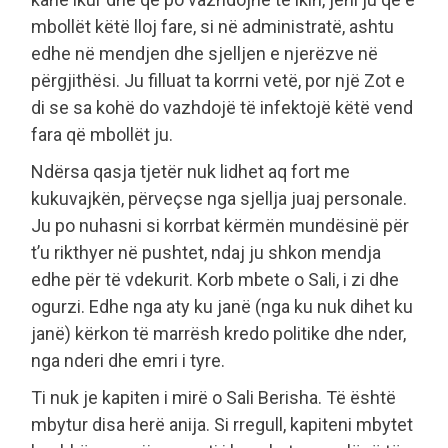
mbollët këtë lloj fare, si në administratë, ashtu
edhe në mendjen dhe sjelljen e njerëzve në
përgjithësi. Ju filluat ta korrni vetë, por një Zot e
di se sa kohë do vazhdojë të infektojë këtë vend
fara që mbollët ju.
Ndërsa qasja tjetër nuk lidhet aq fort me
kukuvajkën, përveçse nga sjellja juaj personale.
Ju po nuhasni si korrbat kërmën mundësinë për
t’u rikthyer në pushtet, ndaj ju shkon mendja
edhe për të vdekurit. Korb mbete o Sali, i zi dhe
ogurzi. Edhe nga aty ku janë (nga ku nuk dihet ku
janë) kërkon të marrësh kredo politike dhe nder,
nga nderi dhe emri i tyre.
Ti nuk je kapiten i mirë o Sali Berisha. Të është
mbytur disa herë anija. Si rregull, kapiteni mbytet