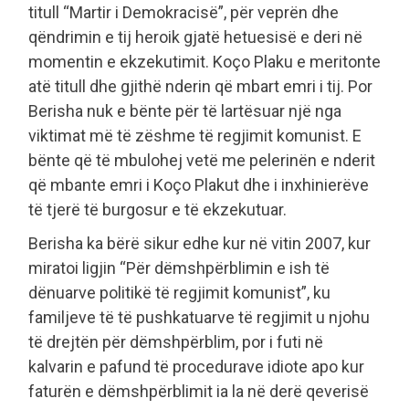
titull “Martir i Demokracisë”, për veprën dhe
qëndrimin e tij heroik gjatë hetuesisë e deri në
momentin e ekzekutimit. Koço Plaku e meritonte
atë titull dhe gjithë nderin që mbart emri i tij. Por
Berisha nuk e bënte për të lartësuar një nga
viktimat më të zëshme të regjimit komunist. E
bënte që të mbulohej vetë me pelerinën e nderit
që mbante emri i Koço Plakut dhe i inxhinierëve
të tjerë të burgosur e të ekzekutuar.
Berisha ka bërë sikur edhe kur në vitin 2007, kur
miratoi ligjin “Për dëmshpërblimin e ish të
dënuarve politikë të regjimit komunist”, ku
familjeve të të pushkatuarve të regjimit u njohu
të drejtën për dëmshpërblim, por i futi në
kalvarin e pafund të procedurave idiote apo kur
faturën e dëmshpërblimit ia la në derë qeverisë