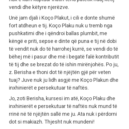
vendi dhe këtyre njerëzve.
Unë jam djali i Koço Plakut, i cili e donte shumë
fort atdheun e tij. Koço Plaku nuk u tremb nga
pushkatimi dhe i qëndroi ballas plumbit, me
këngë e priti, sepse e dinte që puna e tij në dobi
të vendit nuk do të harrohej kurrë, se vendi do të
bëhej më i pasur dhe më i begatë falë kontributit
të tij dhe se brezat do të ishin mirënjohës. Po ju,
z. Berisha e thoni dot të njëjtën gjë për veten
tuaj? Juve nuk ju lidh asgjë me Koço Plakun dhe
inxhinierët e persekutuar të naftës.
Jo, zoti Berisha, kursesi im atë, Koço Plaku dhe
inxhinierët e persekutuar të naftës nuk mund të
rrinë në të njëjtën sallë me ju. Ata nuk i përdorni
dot si makiazh. Thjesht nuk mundeni!