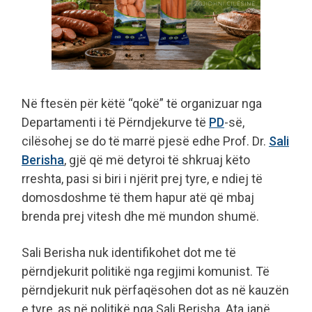
Në ftesën për këtë “qokë” të organizuar nga
Departamenti i të Përndjekurve të
PD
-së,
cilësohej se do të marrë pjesë edhe Prof. Dr.
Sali
Berisha
, gjë që më detyroi të shkruaj këto
rreshta, pasi si biri i njërit prej tyre, e ndiej të
domosdoshme të them hapur atë që mbaj
brenda prej vitesh dhe më mundon shumë.
Sali Berisha nuk identifikohet dot me të
përndjekurit politikë nga regjimi komunist. Të
përndjekurit nuk përfaqësohen dot as në kauzën
e tyre, as në politikë nga Sali Berisha. Ata janë