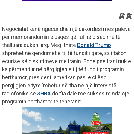
Negociatat kanë ngecur dhe një dakordësi mes palëve
për memorandumin e paqes që i ul në bisedime të
thelluara duken larg. Megjithatë
Donald Trump
shprehet në qëndrimet e tij të fundit i qetë, sa i takon
ecurisë së diskutimeve me Iranin. Edhe pse Irani nuk e
ka përmendur në përgjigjen e tij të fundit programin
bërthamor, presidenti amerikan pasi e cilësoi
përgjigjen e tyre ‘mbeturinë’ tha në një intervistë
radiofonike se
SHBA
do t’ia dalë më sukses të ndalojë
programin bërthamor të teheranit.