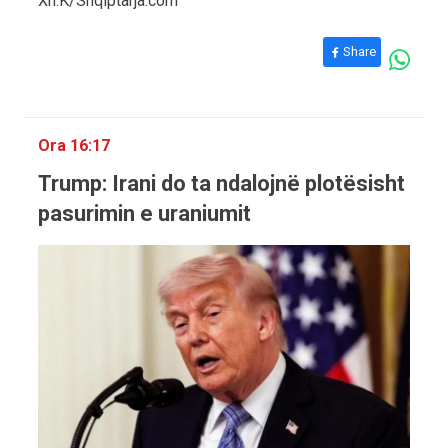
Xh.K/Shqiptarja.com
Share
Ora 16:17
Trump: Irani do ta ndalojnë plotësisht
pasurimin e uraniumit