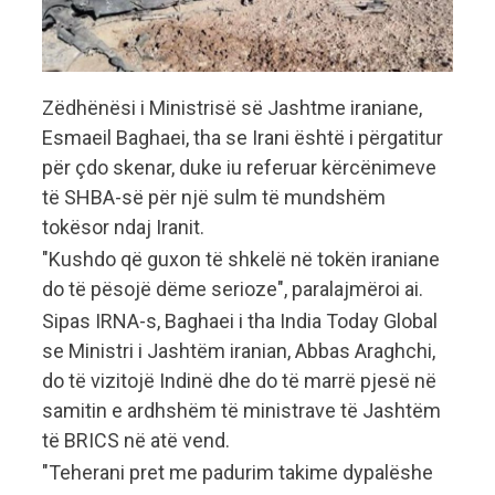
Zëdhënësi i Ministrisë së Jashtme iraniane,
Esmaeil Baghaei, tha se Irani është i përgatitur
për çdo skenar, duke iu referuar kërcënimeve
të SHBA-së për një sulm të mundshëm
tokësor ndaj Iranit.
"Kushdo që guxon të shkelë në tokën iraniane
do të pësojë dëme serioze", paralajmëroi ai.
Sipas IRNA-s, Baghaei i tha India Today Global
se Ministri i Jashtëm iranian, Abbas Araghchi,
do të vizitojë Indinë dhe do të marrë pjesë në
samitin e ardhshëm të ministrave të Jashtëm
të BRICS në atë vend.
"Teherani pret me padurim takime dypalëshe