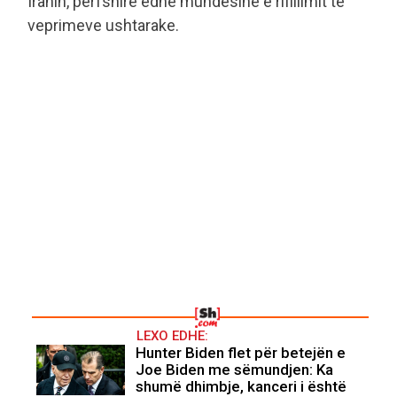
Iranin, përfshirë edhe mundësinë e rifillimit të
veprimeve ushtarake.
LEXO EDHE:
Hunter Biden flet për betejën e
Joe Biden me sëmundjen: Ka
shumë dhimbje, kanceri i është