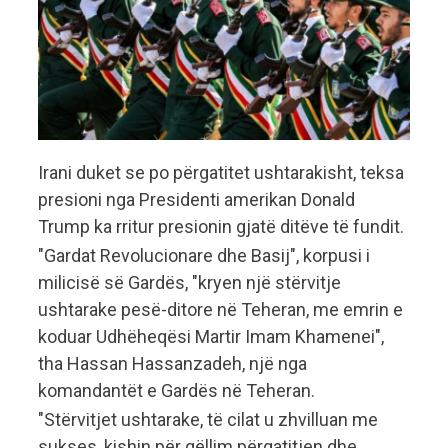
Irani duket se po përgatitet ushtarakisht, teksa
presioni nga Presidenti amerikan Donald
Trump ka rritur presionin gjatë ditëve të fundit.
"Gardat Revolucionare dhe Basij", korpusi i
milicisë së Gardës, "kryen një stërvitje
ushtarake pesë-ditore në Teheran, me emrin e
koduar Udhëheqësi Martir Imam Khamenei",
tha Hassan Hassanzadeh, një nga
komandantët e Gardës në Teheran.
"Stërvitjet ushtarake, të cilat u zhvilluan me
sukses, kishin për qëllim përgatitjen dhe