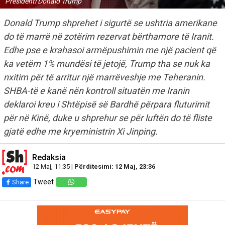
Presidenti Donald Trump
Donald Trump shprehet i sigurtë se ushtria amerikane
do të marrë në zotërim rezervat bërthamore të Iranit.
Edhe pse e krahasoi armëpushimin me një pacient që
ka vetëm 1% mundësi të jetojë, Trump tha se nuk ka
nxitim për të arritur një marrëveshje me Teheranin.
SHBA-të e kanë nën kontroll situatën me Iranin
deklaroi kreu i Shtëpisë së Bardhë përpara fluturimit
për në Kinë, duke u shprehur se për luftën do të fliste
gjatë edhe me kryeministrin Xi Jinping.
Redaksia
12 Maj, 11:35 |
Përditesimi: 12 Maj, 23:36
Tweet
Share