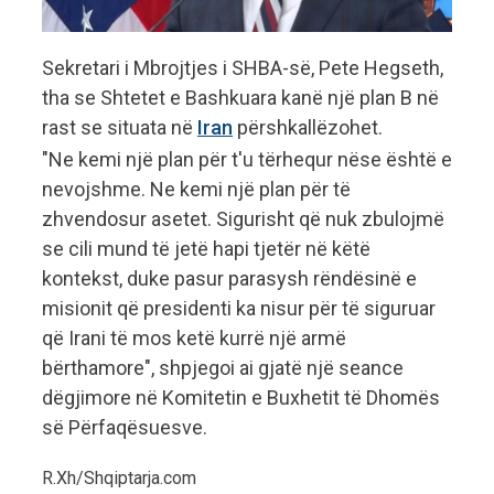
Sekretari i Mbrojtjes i SHBA-së, Pete Hegseth,
tha se Shtetet e Bashkuara kanë një plan B në
rast se situata në
Iran
përshkallëzohet.
"Ne kemi një plan për t'u tërhequr nëse është e
nevojshme. Ne kemi një plan për të
zhvendosur asetet. Sigurisht që nuk zbulojmë
se cili mund të jetë hapi tjetër në këtë
kontekst, duke pasur parasysh rëndësinë e
misionit që presidenti ka nisur për të siguruar
që Irani të mos ketë kurrë një armë
bërthamore", shpjegoi ai gjatë një seance
dëgjimore në Komitetin e Buxhetit të Dhomës
së Përfaqësuesve.
R.Xh/Shqiptarja.com