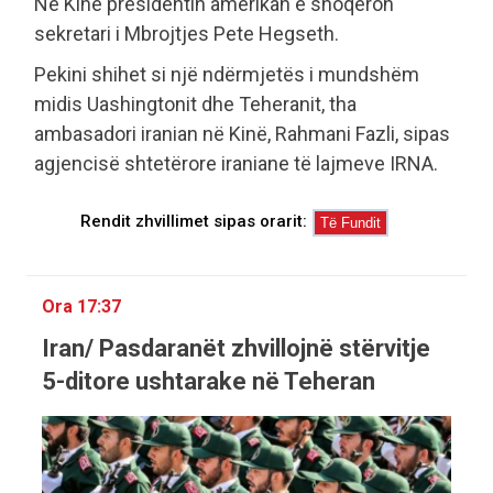
Në Kinë presidentin amerikan e shoqëron
sekretari i Mbrojtjes Pete Hegseth.
Pekini shihet si një ndërmjetës i mundshëm
midis Uashingtonit dhe Teheranit, tha
ambasadori iranian në Kinë, Rahmani Fazli, sipas
agjencisë shtetërore iraniane të lajmeve IRNA.
Rendit zhvillimet sipas orarit:
Ora 17:37
Iran/ Pasdaranët zhvillojnë stërvitje
5-ditore ushtarake në Teheran