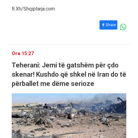
R.Xh/Shqiptarja.com
Share
Ora 15:27
Teherani: Jemi të gatshëm për çdo
skenar! Kushdo që shkel në Iran do të
përballet me dëme serioze