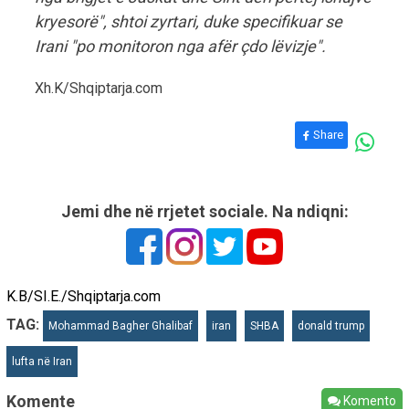
kryesorë", shtoi zyrtari, duke specifikuar se
Irani "po monitoron nga afër çdo lëvizje".
Xh.K/Shqiptarja.com
Share
Jemi dhe në rrjetet sociale. Na ndiqni:
K.B/SI.E./Shqiptarja.com
TAG:
Mohammad Bagher Ghalibaf
iran
SHBA
donald trump
lufta në Iran
Komente
Komento