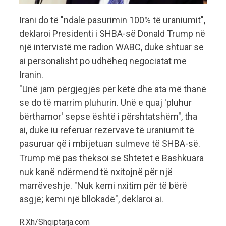
Irani do të "ndalë pasurimin 100% të uraniumit",
deklaroi Presidenti i SHBA-së Donald Trump në
një intervistë me radion WABC, duke shtuar se
ai personalisht po udhëheq negociatat me
Iranin.
"Unë jam përgjegjës për këtë dhe ata më thanë
se do të marrim pluhurin. Unë e quaj 'pluhur
bërthamor' sepse është i përshtatshëm", tha
ai, duke iu referuar rezervave të uraniumit të
pasuruar që i mbijetuan sulmeve të SHBA-së.
Trump më pas theksoi se Shtetet e Bashkuara
nuk kanë ndërmend të nxitojnë për një
marrëveshje. "Nuk kemi nxitim për të bërë
asgjë; kemi një bllokadë", deklaroi ai.
R.Xh/Shqiptarja.com