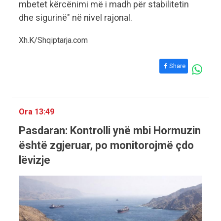
mbetet kërcënimi më i madh për stabilitetin
dhe sigurinë" në nivel rajonal.
Xh.K/Shqiptarja.com
Share
Ora 13:49
Pasdaran: Kontrolli ynë mbi Hormuzin
është zgjeruar, po monitorojmë çdo
lëvizje