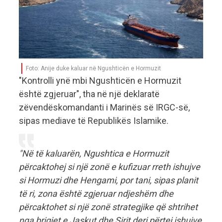
Foto: Anije duke kaluar në Ngushticën e Hormuzit
"Kontrolli ynë mbi Ngushticën e Hormuzit
është zgjeruar", tha në një deklaratë
zëvendëskomandanti i Marinës së IRGC-së,
sipas mediave të Republikës Islamike.
"Në të kaluarën, Ngushtica e Hormuzit
përcaktohej si një zonë e kufizuar rreth ishujve
si Hormuzi dhe Hengami, por tani, sipas planit
të ri, zona është zgjeruar ndjeshëm dhe
përcaktohet si një zonë strategjike që shtrihet
nga brigjet e Jaskut dhe Sirit deri përtej ishujve