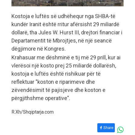
Kostoja e luftës së udhëhequr nga SHBA-të
kundër Iranit është rritur afërsisht 29 miliardë
dollarë, tha Jules W. Hurst III, drejtori financiar i
Departamentit të Mbrojtjes, në një seancë
dëgjimore në Kongres.
Krahasuar me dëshminë e tij më 29 prill, kur ai
vlerësoi një kosto prej 25 miliardë dollarësh,
kostoja e luftës është rishikuar për të
reflektuar "koston e riparimeve dhe
zëvendësimit të pajisjeve dhe koston e
përgjithshme operative".
R.Xh/Shqiptarja.com
Share