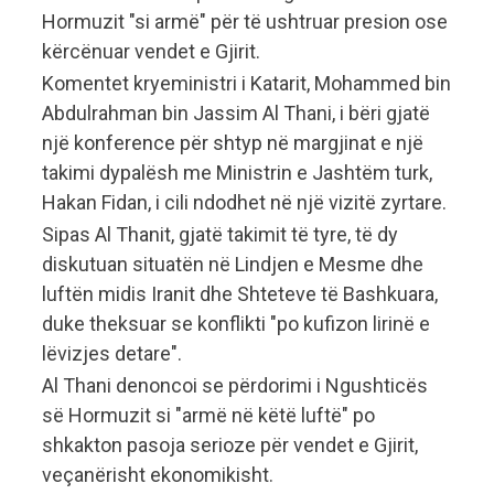
Hormuzit "si armë" për të ushtruar presion ose
kërcënuar vendet e Gjirit.
Komentet kryeministri i Katarit, Mohammed bin
Abdulrahman bin Jassim Al Thani, i bëri gjatë
një konference për shtyp në margjinat e një
takimi dypalësh me Ministrin e Jashtëm turk,
Hakan Fidan, i cili ndodhet në një vizitë zyrtare.
Sipas Al Thanit, gjatë takimit të tyre, të dy
diskutuan situatën në Lindjen e Mesme dhe
luftën midis Iranit dhe Shteteve të Bashkuara,
duke theksuar se konflikti "po kufizon lirinë e
lëvizjes detare".
Al Thani denoncoi se përdorimi i Ngushticës
së Hormuzit si "armë në këtë luftë" po
shkakton pasoja serioze për vendet e Gjirit,
veçanërisht ekonomikisht.