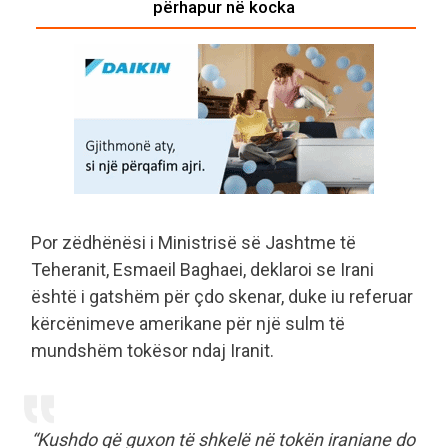
përhapur në kocka
Por zëdhënësi i Ministrisë së Jashtme të
Teheranit, Esmaeil Baghaei, deklaroi se Irani
është i gatshëm për çdo skenar, duke iu referuar
kërcënimeve amerikane për një sulm të
mundshëm tokësor ndaj Iranit.
“Kushdo që guxon të shkelë në tokën iraniane do