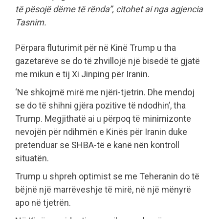
të pësojë dëme të rënda”, citohet ai nga agjencia
Tasnim.
Përpara fluturimit për në Kinë Trump u tha
gazetarëve se do të zhvillojë një bisedë të gjatë
me mikun e tij Xi Jinping për Iranin.
‘Ne shkojmë mirë me njëri-tjetrin. Dhe mendoj
se do të shihni gjëra pozitive të ndodhin’, tha
Trump. Megjithatë ai u përpoq të minimizonte
nevojën për ndihmën e Kinës për Iranin duke
pretenduar se SHBA-të e kanë nën kontroll
situatën.
Trump u shpreh optimist se me Teheranin do të
bëjnë një marrëveshje të mirë, në një mënyrë
apo në tjetrën.