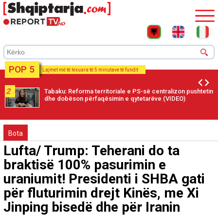
POP 5
Lajmet më të lexuara të 5 minutave të fundit
2
Tabaku: Reforma territoriale e PS-së centralizon pushtetin
dhe dobëson përfaqësimin e qytetarëve (VIDEO)
Bota
Lufta/ Trump: Teherani do ta
braktisë 100% pasurimin e
uraniumit! Presidenti i SHBA gati
për fluturimin drejt Kinës, me Xi
Jinping bisedë dhe për Iranin