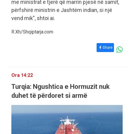
me ministrat e tjerë që marrin pjesë në samit,
përfshirë ministrin e Jashtëm indian, si një
vend mik", shtoi ai.
R.Xh/Shqiptarja.com
Share
Ora 14:22
Turqia: Ngushtica e Hormuzit nuk
duhet të përdoret si armë