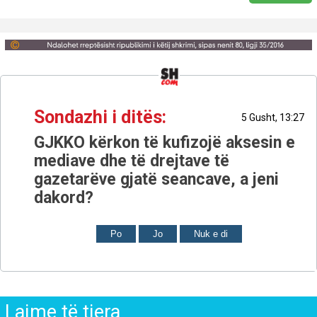
Sondazhi i ditës:
5 Gusht, 13:27
GJKKO kërkon të kufizojë aksesin e
mediave dhe të drejtave të
gazetarëve gjatë seancave, a jeni
dakord?
Po
Jo
Nuk e di
Lajme të tjera