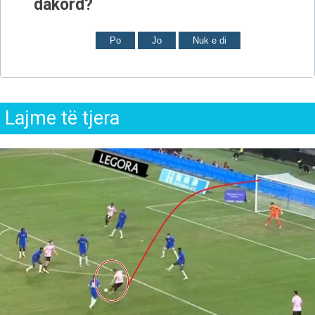
dakord?
Po
Jo
Nuk e di
Lajme të tjera