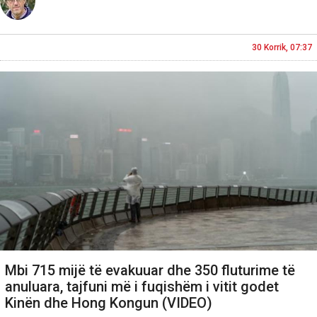
30 Korrik, 07:37
Mbi 715 mijë të evakuuar dhe 350 fluturime të
anuluara, tajfuni më i fuqishëm i vitit godet
Kinën dhe Hong Kongun (VIDEO)