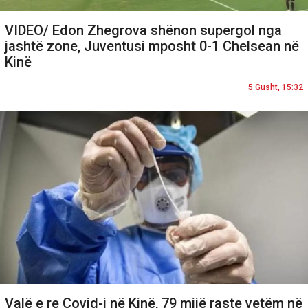
VIDEO/ Edon Zhegrova shënon supergol nga
jashtë zone, Juventusi mposht 0-1 Chelsean në
Kinë
5 Gusht, 15:32
Valë e re Covid-i në Kinë, 79 mijë raste vetëm në