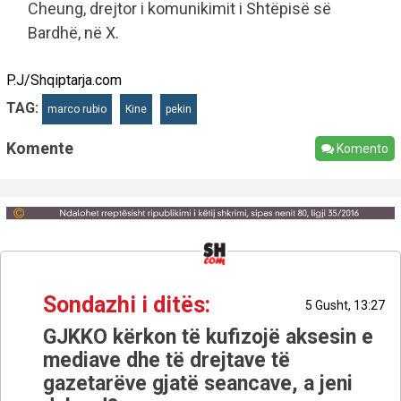
Cheung, drejtor i komunikimit i Shtëpisë së
Bardhë, në X.
P.J/Shqiptarja.com
TAG:
marco rubio
Kine
pekin
Komente
Komento
Sondazhi i ditës:
5 Gusht, 13:27
GJKKO kërkon të kufizojë aksesin e
mediave dhe të drejtave të
gazetarëve gjatë seancave, a jeni