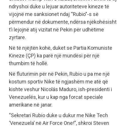
ndryshoi duke u lejuar autoriteteve kineze të
vijojnë me sanksionet ndaj “Rubio”-s së
përmendur në dokumente, ndërsa njëkohësisht
t’i lejojnë atij vizitat në Pekin për udhëtime
zyrtare.
Në të njëjtën kohë, duket se Partia Komuniste
Kineze (ÇP) ka parë një mundësi për një
thumbim të hollë.
Në fluturimin për në Pekin, Rubio u pa me një
kostum sportiv Nike të ngjashëm me atë që
kishte veshur Nicolás Maduro, ish-presidenti i
Venezuelës, kur u kap nga forcat speciale
amerikane në janar.
“Sekretari Rubio duke u dukur me Nike Tech
‘Venezuela’ në Air Force One!”, shkroi Steven