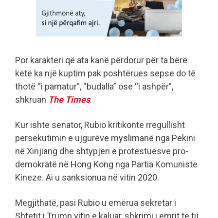
Por karakteri që ata kanë përdorur për ta bërë
këtë ka një kuptim pak poshtërues sepse do të
thotë “i pamatur”, “budalla” ose “i ashpër”,
shkruan
The Times
.
Kur ishte senator, Rubio kritikonte rregullisht
persekutimin e ujgurëve myslimanë nga Pekini
në Xinjiang dhe shtypjen e protestuesve pro-
demokratë në Hong Kong nga Partia Komuniste
Kineze. Ai u sanksionua në vitin 2020.
Megjithatë, pasi Rubio u emërua sekretar i
Shtetit i Trump vitin e kaluar, shkrimi i emrit të tij