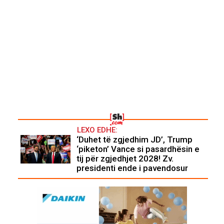
LEXO EDHE:
‘Duhet të zgjedhim JD’, Trump
‘piketon’ Vance si pasardhësin e
tij për zgjedhjet 2028! Zv.
presidenti ende i pavendosur