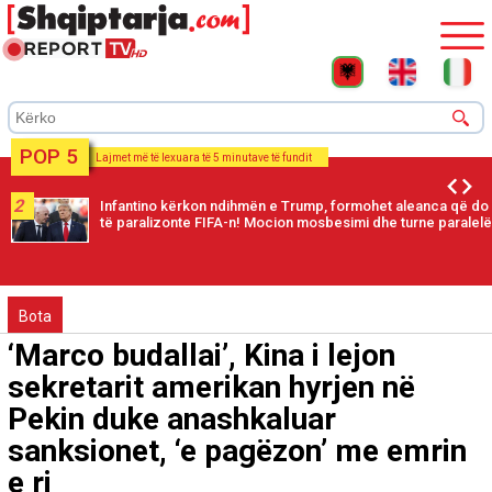
POP 5
Lajmet më të lexuara të 5 minutave të fundit
2
Infantino kërkon ndihmën e Trump, formohet aleanca që do
të paralizonte FIFA-n! Mocion mosbesimi dhe turne paralelë
Bota
‘Marco budallai’, Kina i lejon
sekretarit amerikan hyrjen në
Pekin duke anashkaluar
sanksionet, ‘e pagëzon’ me emrin
e ri