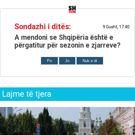
Sondazhi i ditës:
9 Gusht, 17:40
A mendoni se Shqipëria është e
përgatitur për sezonin e zjarreve?
Po
Jo
Nuk e di
Lajme të tjera