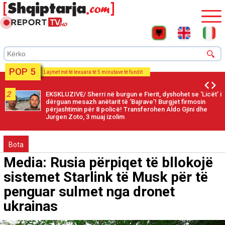
POP 5
Lajmet më të lexuara të 5 minutave të fundit
2
EKSKLUZIVE/ Sherri në burgun e Fierit, dyshohet se ‘Licët’ i
dërguan mesazh anëtarit të ‘Bajrave’! Burgjet firmosin
përjashtimin për 8 policë! Transferohen Aldo Gjini dhe
Jurgen Zoto, 3 muaj izolim
Bota
Media: Rusia përpiqet të bllokojë
sistemet Starlink të Musk për të
penguar sulmet nga dronet
ukrainas