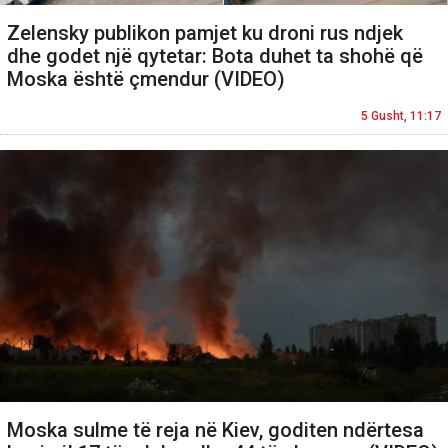
Zelensky publikon pamjet ku droni rus ndjek
dhe godet një qytetar: Bota duhet ta shohë që
Moska është çmendur (VIDEO)
5 Gusht, 11:17
Moska sulme të reja në Kiev, goditen ndërtesa