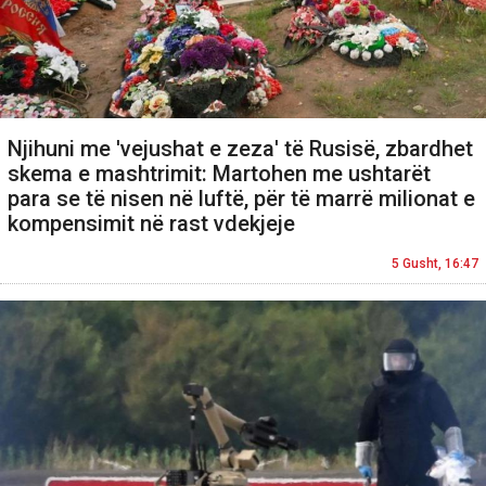
Njihuni me 'vejushat e zeza' të Rusisë, zbardhet
skema e mashtrimit: Martohen me ushtarët
para se të nisen në luftë, për të marrë milionat e
kompensimit në rast vdekjeje
5 Gusht, 16:47