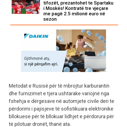
tifozët, prezantohet te Spartaku
i Moskës! Kontratë tre vjeçare
me pagë 2.5 milionë euro në
sezon
Metodat e Rusisë për të mbrojtur karburantin
dhe furnizimet e tjera ushtarake variojnë nga
fshehja e dërgesave në automjete civile deri te
përdorimi i pajisjeve të sofistikuara elektronike
bllokuese për të bllokuar lidhjet e përdorura për
të pilotuar dronët, thanë ata.