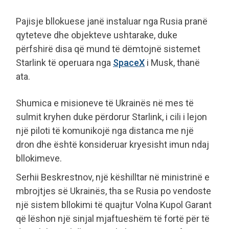
Pajisje bllokuese janë instaluar nga Rusia pranë
qyteteve dhe objekteve ushtarake, duke
përfshirë disa që mund të dëmtojnë sistemet
Starlink të operuara nga
SpaceX
i Musk, thanë
ata.
Shumica e misioneve të Ukrainës në mes të
sulmit kryhen duke përdorur Starlink, i cili i lejon
një piloti të komunikojë nga distanca me një
dron dhe është konsideruar kryesisht imun ndaj
bllokimeve.
Serhii Beskrestnov, një këshilltar në ministrinë e
mbrojtjes së Ukrainës, tha se Rusia po vendoste
një sistem bllokimi të quajtur Volna Kupol Garant
që lëshon një sinjal mjaftueshëm të fortë për të