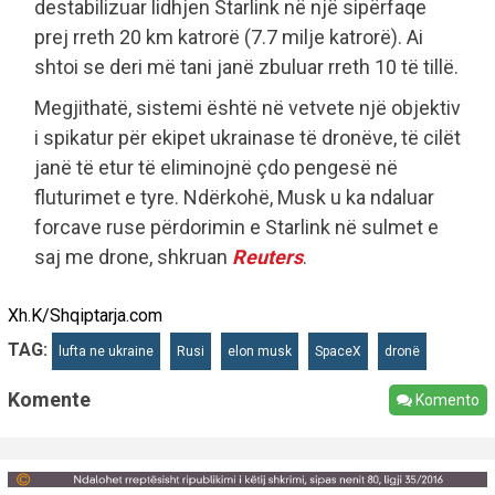
destabilizuar lidhjen Starlink në një sipërfaqe
prej rreth 20 km katrorë (7.7 milje katrorë). Ai
shtoi se deri më tani janë zbuluar rreth 10 të tillë.
Megjithatë, sistemi është në vetvete një objektiv
i spikatur për ekipet ukrainase të dronëve, të cilët
janë të etur të eliminojnë çdo pengesë në
fluturimet e tyre. Ndërkohë, Musk u ka ndaluar
forcave ruse përdorimin e Starlink në sulmet e
saj me drone, shkruan
Reuters
.
Xh.K/Shqiptarja.com
TAG:
lufta ne ukraine
Rusi
elon musk
SpaceX
dronë
Komente
Komento