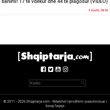
banimi! 17 të vdekur dhe 44 të plagosur (VIDEO)
5 Gusht, 08:06
© 2011 - 2026 Shqiptarja.com - Ndalohet riprodhimi i paautorizuar i
kesaj faqeje