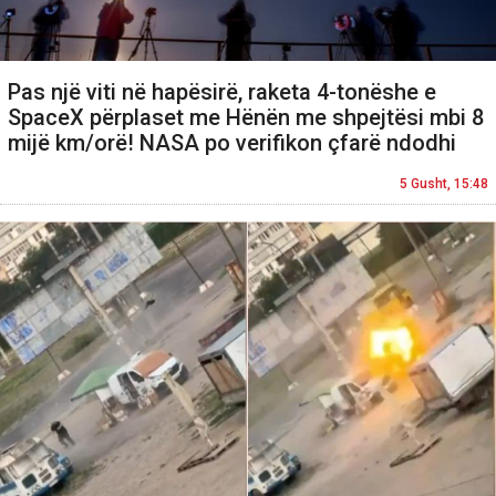
Pas një viti në hapësirë, raketa 4-tonëshe e
SpaceX përplaset me Hënën me shpejtësi mbi 8
mijë km/orë! NASA po verifikon çfarë ndodhi
5 Gusht, 15:48