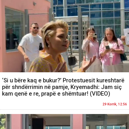
‘Si u bëre kaq e bukur?’ Protestuesit kureshtarë
për shndërrimin në pamje, Kryemadhi: Jam siç
kam qenë e re, prapë e shëmtuar! (VIDEO)
29 Korrik, 12:56