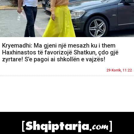
Kryemadhi: Ma gjeni një mesazh ku i them
Haxhinastos të favorizojë Shatkun, çdo gjë
zyrtare! S’e pagoi ai shkollën e vajzës!
29 Korrik, 11:22