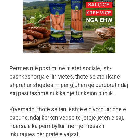
Përmes një postimi në rrjetet sociale, ish-
bashkëshortja e Ilir Metës, thotë se ato i kanë
shprehur shqetësim për gjuhën që përdoret ndaj
saj pasi tashmë nuk ka një funksion publik.
Kryemadhi thotë se tani është e divorcuar dhe e
papunë, ndaj kërkon veçse të jetojë jetën e saj,
ndërsa e ka përmbyllur me një mesazh
inkurajues për gratë e vajzat.