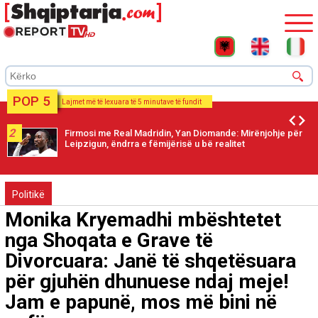
POP 5
Lajmet më të lexuara të 5 minutave të fundit
2
Firmosi me Real Madridin, Yan Diomande: Mirënjohje për
Leipzigun, ëndrra e fëmijërisë u bë realitet
Politikë
Monika Kryemadhi mbështetet
nga Shoqata e Grave të
Divorcuara: Janë të shqetësuara
për gjuhën dhunuese ndaj meje!
Jam e papunë, mos më bini në