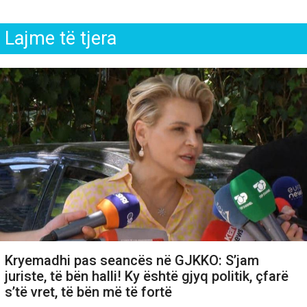
Lajme të tjera
Kryemadhi pas seancës në GJKKO: S’jam
juriste, të bën halli! Ky është gjyq politik, çfarë
s’të vret, të bën më të fortë