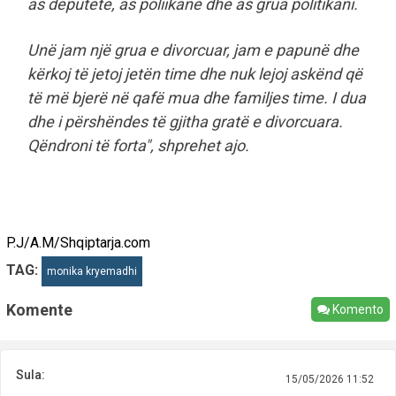
as deputete, as poliikane dhe as grua politikani.
Unë jam një grua e divorcuar, jam e papunë dhe
kërkoj të jetoj jetën time dhe nuk lejoj askënd që
të më bjerë në qafë mua dhe familjes time. I dua
dhe i përshëndes të gjitha gratë e divorcuara.
Qëndroni të forta", shprehet ajo.
P.J/A.M/Shqiptarja.com
TAG:
monika kryemadhi
Komente
Komento
Sula:
15/05/2026 11:52