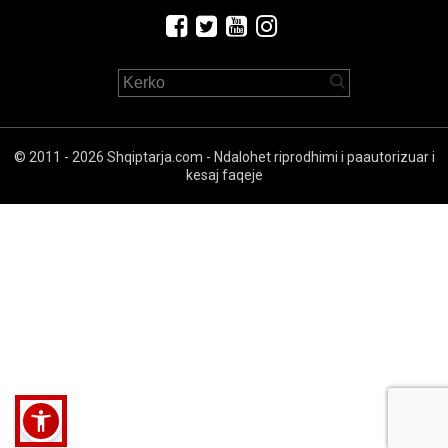
© 2011 - 2026 Shqiptarja.com - Ndalohet riprodhimi i paautorizuar i
kesaj faqeje