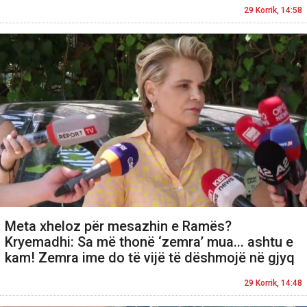
29 Korrik, 14:58
Meta xheloz për mesazhin e Ramës?
Kryemadhi: Sa më thonë ‘zemra’ mua... ashtu e
kam! Zemra ime do të vijë të dëshmojë në gjyq
29 Korrik, 14:48