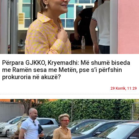
Përpara GJKKO, Kryemadhi: Më shumë biseda
me Ramën sesa me Metën, pse s’i përfshin
prokuroria në akuzë?
29 Korrik, 11:29