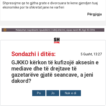
Shpresojme qe te gjitha grate e divorcuara te kene gjendjen tuaj
ekonomike por te shkretat jane ne varferi
Përgjigju
Sondazhi i ditës:
5 Gusht, 13:27
GJKKO kërkon të kufizojë aksesin e
mediave dhe të drejtave të
gazetarëve gjatë seancave, a jeni
dakord?
Po
Jo
Nuk e di