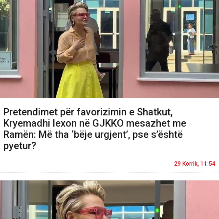
Pretendimet për favorizimin e Shatkut,
Kryemadhi lexon në GJKKO mesazhet me
Ramën: Më tha ‘bëje urgjent’, pse s’është
pyetur?
29 Korrik, 11:54