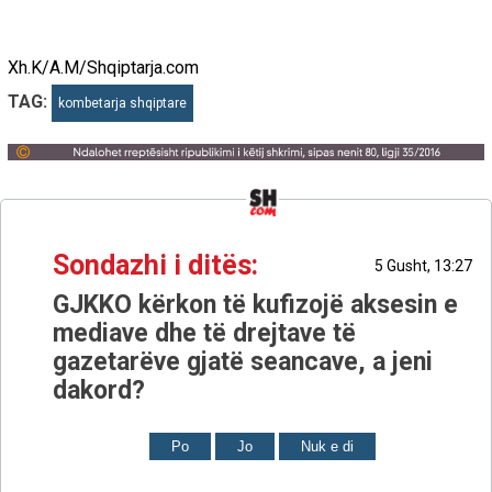
Xh.K/A.M/Shqiptarja.com
TAG:
kombetarja shqiptare
Sondazhi i ditës:
5 Gusht, 13:27
GJKKO kërkon të kufizojë aksesin e
mediave dhe të drejtave të
gazetarëve gjatë seancave, a jeni
dakord?
Po
Jo
Nuk e di