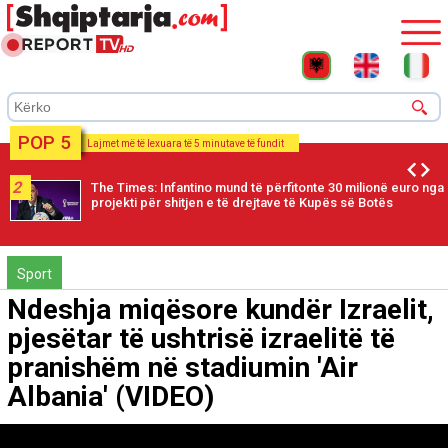
POP 5
Lajmet më të lexuara të 5 minutave të fundit
2
The Times: Infantino mund të përfitonte 30 milionë euro nga
projekti për shitjen e të drejtave të Kupës së Botës
Sport
Ndeshja miqësore kundër Izraelit,
pjesëtar të ushtrisë izraelitë të
pranishëm në stadiumin 'Air
Albania' (VIDEO)