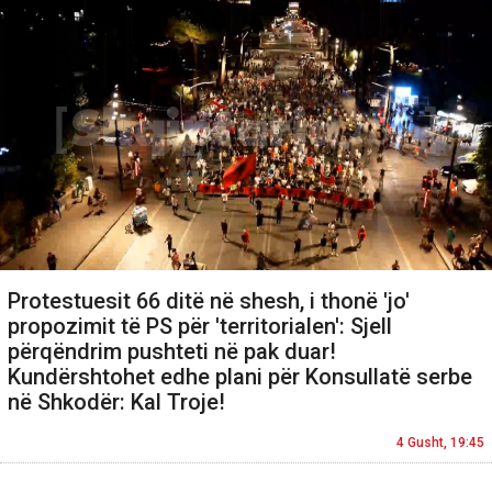
Protestuesit 66 ditë në shesh, i thonë 'jo'
propozimit të PS për 'territorialen': Sjell
përqëndrim pushteti në pak duar!
Kundërshtohet edhe plani për Konsullatë serbe
në Shkodër: Kal Troje!
4 Gusht, 19:45