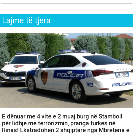
Lajme të tjera
E dënuar me 4 vite e 2 muaj burg në Stamboll
për lidhje me terrorizmin, pranga turkes në
Rinas! Ekstradohen 2 shqiptarë nga Mbretëria e