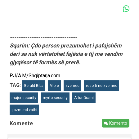
-------------------------------
Sqarim: Çdo person prezumohet i pafajshëm
deri sa nuk vërtetohet fajësia e tij me vendim
gjyqësor të formës së prerë.
P.J/A.M/Shqiptarja.com
TAG:
Gerald Biba
Vlore
zvernec
resorti ne zvernec
major security
myrto security
Artur Grami
gazmend vathi
Komente
Komento