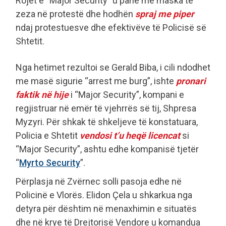
Rojet e “Major Security” u panë me maska të
zeza në protestë dhe hodhën
spraj me piper
ndaj protestuesve dhe efektivëve të Policisë së
Shtetit.
Nga hetimet rezultoi se Gerald Biba, i cili ndodhet
me masë sigurie “arrest me burg”, ishte
pronari
faktik në hije
i “Major Security”, kompani e
regjistruar në emër të vjehrrës së tij, Shpresa
Myzyri. Për shkak të shkeljeve të konstatuara,
Policia e Shtetit
vendosi t’u heqë licencat
si
“Major Security”, ashtu edhe kompanisë tjetër
“
Myrto Security
”.
Përplasja në Zvërnec solli pasoja edhe në
Policinë e Vlorës. Elidon Çela u shkarkua nga
detyra për dështim në menaxhimin e situatës
dhe në krye të Drejtorisë Vendore u komandua