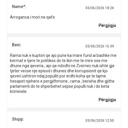
Name*:
03/06/2026 18:26
Arroganca i mori ne qafe.
Përgjigju
Beni:
03/06/2026 16:39
Rama nuk e kupton qe ajo pune ka mare fund ai bashke me
kermat e tjere te politikes do te ikin me te mire ose me
dhune nga qeveria , ajo qe ndodhi ne Zvernec nuk ishte gje
tjeter vecse nje episod i dhunes dhe korrupsionit qe kjo
qeveri ushtron ndaj popullit por erdhi koha qe te lajme
hesapet njehere e pergjithmone , rama , berisha dhe gjithe
parlamenti do te shperbehet sepse populli nuk i do keta
kriminele
Përgjigju
Shqip:
03/06/2026 12:50