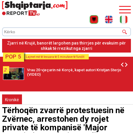
Zjarri në Krujë, banorët largohen pas thirrjes për evakuim për
shkak të rrezikut nga zjarri
POP 5
Lajmet më të lexuara të 5 minutave të fundit
2
Vrau 20-vjeçarin në Korçë, kapet autori Kristjan Sterjo
(VIDEO)
Kronikë
Tërhoqën zvarrë protestuesin në
Zvërnec, arrestohen dy rojet
private të kompanisë 'Major