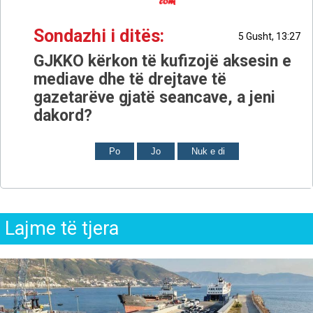
Sondazhi i ditës:
5 Gusht, 13:27
GJKKO kërkon të kufizojë aksesin e
mediave dhe të drejtave të
gazetarëve gjatë seancave, a jeni
dakord?
Po
Jo
Nuk e di
Lajme të tjera