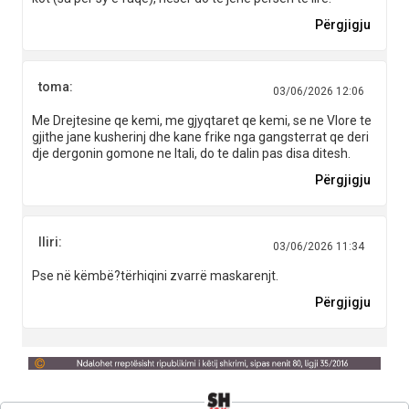
Përgjigju
toma:
03/06/2026 12:06
Me Drejtesine qe kemi, me gjyqtaret qe kemi, se ne Vlore te
gjithe jane kusherinj dhe kane frike nga gangsterrat qe deri
dje dergonin gomone ne Itali, do te dalin pas disa ditesh.
Përgjigju
Iliri:
03/06/2026 11:34
Pse në këmbë?tërhiqini zvarrë maskarenjt.
Përgjigju