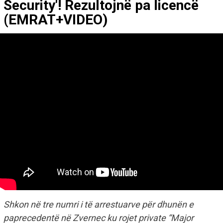
Security'! Rezultojnë pa licencë
(EMRAT+VIDEO)
Shkon në tre numri i të arrestuarve për dhunën e
paprecedentë në Zvernec ku rojet private “Major