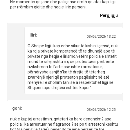
Ne momentin qe jane dhe pa liçense dmth qe ata i kap ligji
per rrëmbim giditje dhe heqje lirie personi .
Përgjigju
Iliri:
03/06/2026 13:22
O Shqipe ligji i kap edhe sikur të kishin liçensë, nuk
ka roja private kompetencë të të dhunojë apo të
private nga heqja e lirismo,vetëm policia e shtetit
mund të sillej ashtu n.q.se protestuesi përbènte
rizikshmëri të l'arte ose ishte i armatosur,
përndryshe asnjë s'ka të drejtë të tëterheq
zvarrënjë njeri që proteston paqësisht në atë
mënyrë,Të shohim tani se a respektohet ligji në
Shqipëri apo drejtësi eshtëe'kapur'.
goni:
03/06/2026 12:25
nuk e kuptoj arrestimin. qytetari ka bere denoncim? apo
policia i ka arrestuar ne flagrance ? se po ti arrestoni keshtu
kot (sa per sy e faqe), neser do te jene perseri te lire.