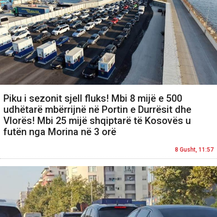
Piku i sezonit sjell fluks! Mbi 8 mijë e 500
udhëtarë mbërrijnë në Portin e Durrësit dhe
Vlorës! Mbi 25 mijë shqiptarë të Kosovës u
futën nga Morina në 3 orë
8 Gusht, 11:57