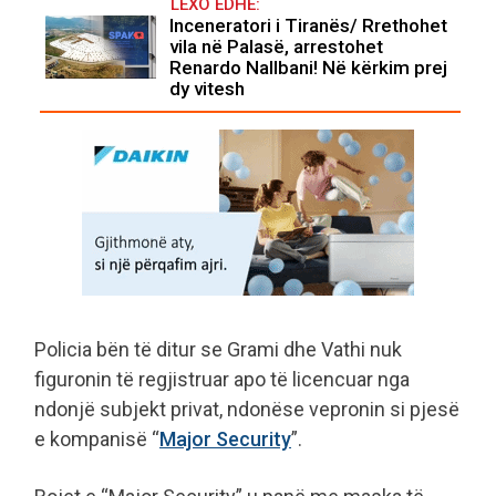
LEXO EDHE:
Inceneratori i Tiranës/ Rrethohet
vila në Palasë, arrestohet
Renardo Nallbani! Në kërkim prej
dy vitesh
Policia bën të ditur se Grami dhe Vathi nuk
figuronin të regjistruar apo të licencuar nga
ndonjë subjekt privat, ndonëse vepronin si pjesë
e kompanisë “
Major Security
”.