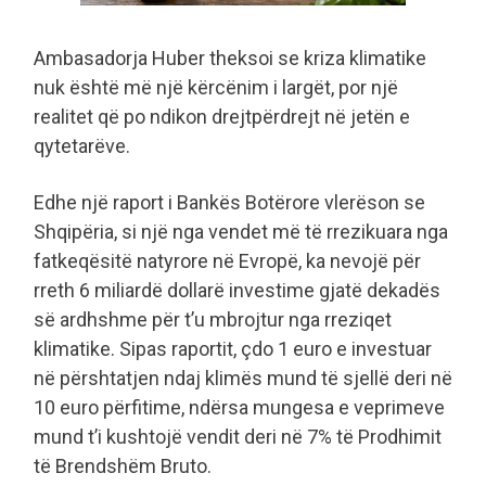
Ambasadorja Huber theksoi se kriza klimatike
nuk është më një kërcënim i largët, por një
realitet që po ndikon drejtpërdrejt në jetën e
qytetarëve.
Edhe një raport i Bankës Botërore vlerëson se
Shqipëria, si një nga vendet më të rrezikuara nga
fatkeqësitë natyrore në Evropë, ka nevojë për
rreth 6 miliardë dollarë investime gjatë dekadës
së ardhshme për t’u mbrojtur nga rreziqet
klimatike. Sipas raportit, çdo 1 euro e investuar
në përshtatjen ndaj klimës mund të sjellë deri në
10 euro përfitime, ndërsa mungesa e veprimeve
mund t’i kushtojë vendit deri në 7% të Prodhimit
të Brendshëm Bruto.