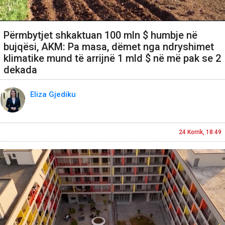
Përmbytjet shkaktuan 100 mln $ humbje në
bujqësi, AKM: Pa masa, dëmet nga ndryshimet
klimatike mund të arrijnë 1 mld $ në më pak se 2
dekada
Eliza Gjediku
24 Korrik, 18:49