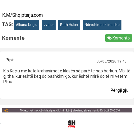
K.M/Shqiptarja.com
TAG:
Albana Koçiu
zvicer
Ruth Huber
Ndryshimet klimatike
Komente
Komento
Pipi:
05/05/2026 19:43
Kjo Koçiu me këto krahasimet e klasës së parë të hap barkun. Mbi të
gjitha, kur është keq do bashkim kjo, kur është mirë do të rri vetëm.
Ptuu
Përgjigju