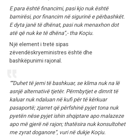
E para është financimi, pasi kjo nuk është
bamirësi, por financim në sigurinë e përbashkët.
E dyta janë të dhënat, pasi nuk menaxhon dot
atë që nuk ke të dhëna”,- tha Koçiu.
Një element i tretë sipas
zëvendëskryeministres është dhe
bashkëpunimi rajonal.
““Duhet të jemi të bashkuar, se klima nuk na lë
asnjë alternativë tjetër. Përmbytjet e dimrit të
kaluar nuk ndaluan në kufi për të kërkuar
pasaportë; zjarret që përfshinë pyjet tona nuk
pyetën nëse pyjet ishin shqiptare apo malazeze
apo më gjerë në rajon; thatësira nuk konsultohet
me zyrat doganore”
, vuri në dukje Koçiu.