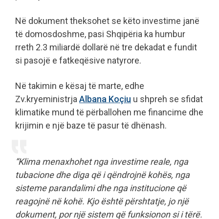
Në dokument theksohet se këto investime janë
të domosdoshme, pasi Shqipëria ka humbur
rreth 2.3 miliardë dollarë në tre dekadat e fundit
si pasojë e fatkeqësive natyrore.
Në takimin e kësaj të marte, edhe
Zv.kryeministrja
Albana Koçiu
u shpreh se sfidat
klimatike mund të përballohen me financime dhe
krijimin e një baze të pasur të dhënash.
“Klima menaxhohet nga investime reale, nga
tubacione dhe diga që i qëndrojnë kohës, nga
sisteme parandalimi dhe nga institucione që
reagojnë në kohë. Kjo është përshtatje, jo një
dokument, por një sistem që funksionon si i tërë.