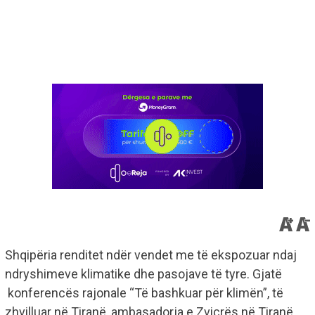
Shqipëria renditet ndër vendet me të ekspozuar ndaj
ndryshimeve klimatike dhe pasojave të tyre. Gjatë
konferencës rajonale “Të bashkuar për klimën”, të
zhvilluar në Tiranë, ambasadorja e Zvicrës në Tiranë,