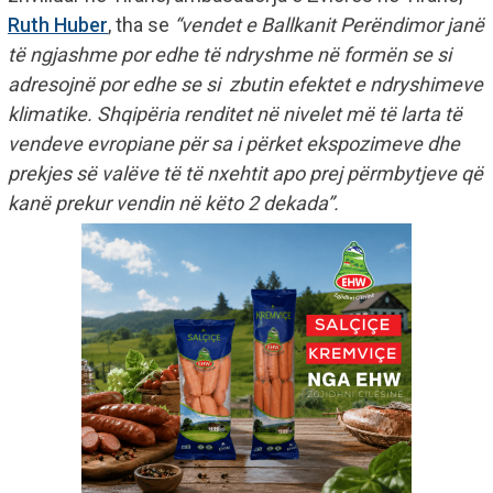
Ruth Huber
, tha se
“vendet e Ballkanit Perëndimor janë
të ngjashme por edhe të ndryshme në formën se si
adresojnë por edhe se si zbutin efektet e ndryshimeve
klimatike. Shqipëria renditet në nivelet më të larta të
vendeve evropiane për sa i përket ekspozimeve dhe
prekjes së valëve të të nxehtit apo prej përmbytjeve që
kanë prekur vendin në këto 2 dekada”.