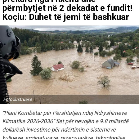
përmbytjet në 2 dekadat e fundit!
Koçiu: Duhet të jemi të bashkuar
Foto ilustruese
“Plani Kombëtar për Përshtatjen ndaj Ndryshimeve
Klimatike 2026-2036” flet për nevojën e 9.8 miliardë
dollarësh investime për ndërtimin e sistemeve
kulluese, argjinaturave, rezervuarëve, teknologjive