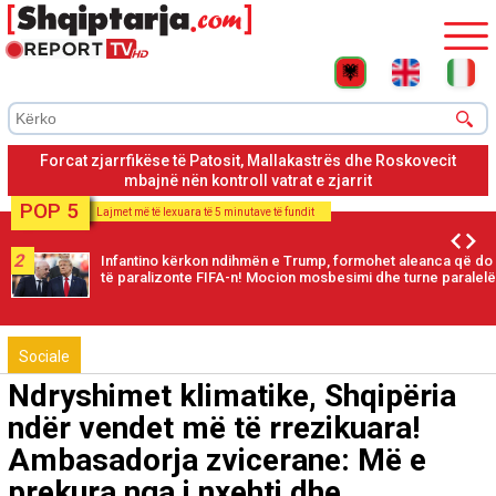
Drenije, flakët kanë avancuar, ndërsa era e fortë ka favorizuar
përhapjen e zjarrit
POP 5
Lajmet më të lexuara të 5 minutave të fundit
2
Infantino kërkon ndihmën e Trump, formohet aleanca që do
të paralizonte FIFA-n! Mocion mosbesimi dhe turne paralelë
Sociale
Ndryshimet klimatike, Shqipëria
ndër vendet më të rrezikuara!
Ambasadorja zvicerane: Më e
prekura nga i nxehti dhe