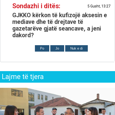
Sondazhi i ditës:
5 Gusht, 13:27
GJKKO kërkon të kufizojë aksesin e
mediave dhe të drejtave të
gazetarëve gjatë seancave, a jeni
dakord?
Po
Jo
Nuk e di
Lajme të tjera