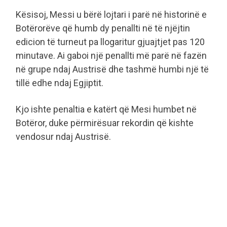
Kësisoj, Messi u bërë lojtari i parë në historinë e
Botërorëve që humb dy penallti në të njëjtin
edicion të turneut pa llogaritur gjuajtjet pas 120
minutave. Ai gaboi një penallti më parë në fazën
në grupe ndaj Austrisë dhe tashmë humbi një të
tillë edhe ndaj Egjiptit.
Kjo ishte penaltia e katërt që Mesi humbet në
Botëror, duke përmirësuar rekordin që kishte
vendosur ndaj Austrisë.