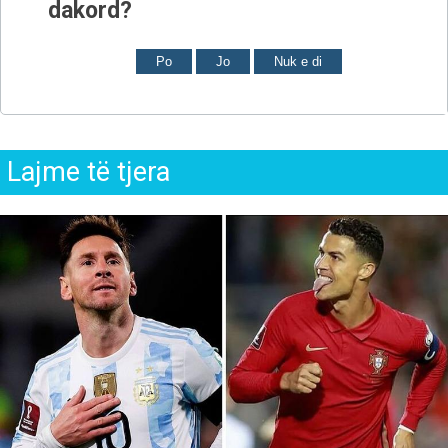
dakord?
Po
Jo
Nuk e di
Lajme të tjera