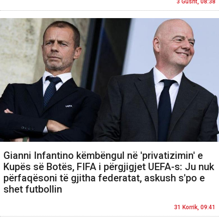
3 Gusht, 08:38
Gianni Infantino këmbëngul në 'privatizimin' e
Kupës së Botës, FIFA i përgjigjet UEFA-s: Ju nuk
përfaqësoni të gjitha federatat, askush s'po e
shet futbollin
31 Korrik, 09:41