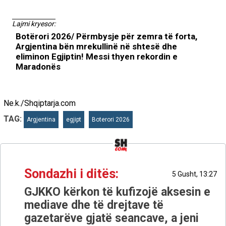
Lajmi kryesor:
Botërori 2026/ Përmbysje për zemra të forta,
Argjentina bën mrekullinë në shtesë dhe
eliminon Egjiptin! Messi thyen rekordin e
Maradonës
Ne.k./Shqiptarja.com
TAG:
Argjentina
egjipt
Boterori 2026
Sondazhi i ditës:
5 Gusht, 13:27
GJKKO kërkon të kufizojë aksesin e
mediave dhe të drejtave të
gazetarëve gjatë seancave, a jeni