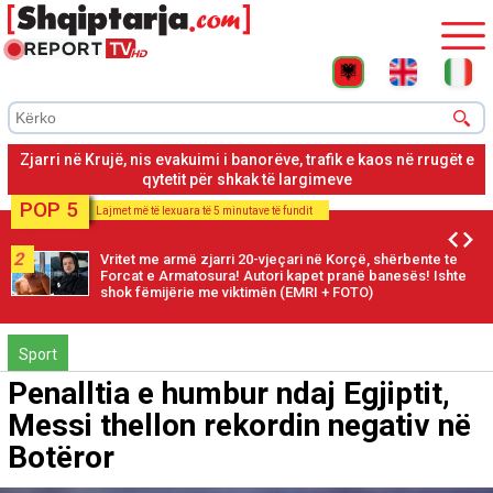
Zjarri në Krujë, nis evakuimi i banorëve, trafik e kaos në rrugët e
qytetit për shkak të largimeve
POP 5
Lajmet më të lexuara të 5 minutave të fundit
2
Vritet me armë zjarri 20-vjeçari në Korçë, shërbente te
Forcat e Armatosura! Autori kapet pranë banesës! Ishte
shok fëmijërie me viktimën (EMRI + FOTO)
Sport
Penalltia e humbur ndaj Egjiptit,
Messi thellon rekordin negativ në
Botëror