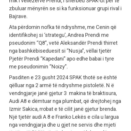
mik i vëllezërve Prendi, i shërbeu SPAK-ut për të
zbuluar mënyrën se si ka funksionuar grupi rival i
Bajrave.
Ata përdornin nofka të ndryshme, me Cenin që
identifikohej si ‘strategu’, Andrea Prendi me
pseudonim “Q8”, vetë Aleksandër Prendi thirret
nga bashkëbiseduesit si “Nusja”, vëllai tjetër
Pjetër Prendi “Kapedani” apo edhe babai i tyre
me pseudonimin “Noizy”.
Pasditen e 23 gusht 2024 SPAK thotë se është
qëlluar nga 2 armë të ndryshme pistoletë. N ë
vendngjarje janë gjetur 3 makina të braktisura,
Audi A8 e dëmtuar nga plumbat, që drejtohej nga
Izmir Sakica, rrobat e të cilit janë gjetur brenda.
Një tjetër audi A 8 e Franko Lekës e cila u largua
nga vendngjarja dhe u gjet ne servis dhe mjeti