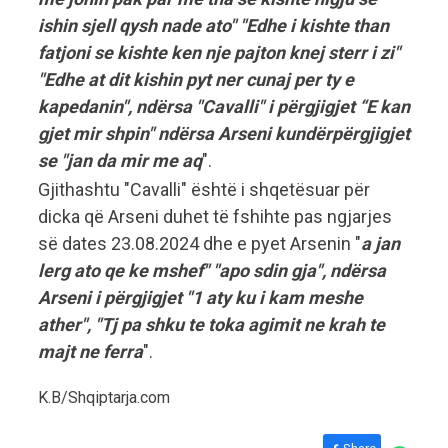
ishin sjell qysh nade ato" "Edhe i kishte than
fatjoni se kishte ken nje pajton knej sterr i zi"
"Edhe at dit kishin pyt ner cunaj per ty e
kapedanin", ndërsa "Cavalli" i përgjigjet “E kan
gjet mir shpin" ndërsa Arseni kundërpërgjigjet
se "jan da mir me aq
".
Gjithashtu "Cavalli" është i shqetësuar për
dicka që Arseni duhet të fshihte pas ngjarjes
së dates 23.08.2024 dhe e pyet Arsenin "
a jan
lerg ato qe ke mshef" "apo sdin gja", ndërsa
Arseni i përgjigjet "1 aty ku i kam meshe
ather", "Tj pa shku te toka agimit ne krah te
majt ne ferra
".
K.B/Shqiptarja.com