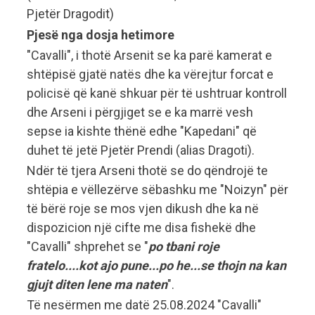
Pjetër Dragodit)
Pjesë nga dosja hetimore
"Cavalli", i thotë Arsenit se ka parë kamerat e
shtëpisë gjatë natës dhe ka vërejtur forcat e
policisë që kanë shkuar për të ushtruar kontroll
dhe Arseni i përgjiget se e ka marrë vesh
sepse ia kishte thënë edhe "Kapedani" që
duhet të jetë Pjetër Prendi (alias Dragoti).
Ndër të tjera Arseni thotë se do qëndrojë te
shtëpia e vëllezërve sëbashku me "Noizyn" për
të bërë roje se mos vjen dikush dhe ka në
dispozicion një cifte me disa fishekë dhe
"Cavalli" shprehet se "
po tbani roje
fratelo....kot ajo pune...po he...se thojn na kan
gjujt diten lene ma naten
".
Të nesërmen me datë 25.08.2024 "Cavalli"