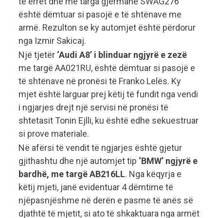
të errët dhe me targa gjermane SWAG276
është dëmtuar si pasojë e të shtënave me
armë. Rezulton se ky automjet është përdorur
nga Izmir Sakicaj.
Një tjetër
‘Audi A8’ i blinduar ngjyrë e zezë
me targë AA021RU, është dëmtuar si pasojë e
të shtënave në pronësi të Franko Lelës. Ky
mjet është larguar prej këtij të fundit nga vendi
i ngjarjes drejt një servisi në pronësi të
shtetasit Tonin Ejlli, ku është edhe sekuestruar
si prove materiale.
Në afërsi të vendit të ngjarjes është gjetur
gjithashtu dhe një automjet tip
‘BMW’ ngjyrë e
bardhë, me targë AB216LL
. Nga këqyrja e
këtij mjeti, janë evidentuar 4 dëmtime të
njëpasnjëshme në derën e pasme të anës së
djathtë të mjetit, si ato të shkaktuara nga armët