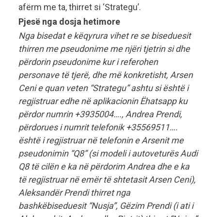
afërm me ta, thirret si ‘Strategu’.
Pjesë nga dosja hetimore
Nga bisedat e këqyrura vihet re se biseduesit
thirren me pseudonime me njëri tjetrin si dhe
përdorin pseudonime kur i referohen
personave të tjerë, dhe më konkretisht, Arsen
Ceni e quan veten “Strategu” ashtu si është i
regjistruar edhe në aplikacionin Ëhatsapp ku
përdor numrin +3935004…., Andrea Prendi,
përdorues i numrit telefonik +35569511….
është i regjistruar në telefonin e Arsenit me
pseudonimin “Q8” (si modeli i autoveturës Audi
Q8 të cilën e ka në përdorim Andrea dhe e ka
të regjistruar në emër të shtetasit Arsen Ceni),
Aleksandër Prendi thirret nga
bashkëbiseduesit “Nusja”, Gëzim Prendi (i ati i