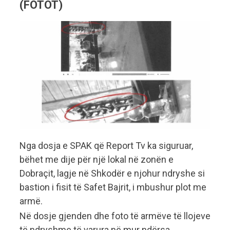
(FOTOT)
Nga dosja e SPAK që Report Tv ka siguruar,
bëhet me dije për një lokal në zonën e
Dobraçit, lagje në Shkodër e njohur ndryshe si
bastion i fisit të Safet Bajrit, i mbushur plot me
armë.
Në dosje gjenden dhe foto të armëve të llojeve
të ndryshme të varura në mur ndërsa