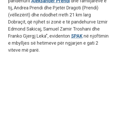
pandehurit
Aleksandër Prendi
dhe familjarëve e
tij, Andrea Prendi dhe Pjetër Dragoti (Prendi)
(vëllezërit) dhe ndodhet rreth 21 km larg
Dobraçit, që njihet si zonë e të pandehurve Izmir
Edmond Sakicaj, Samuel Zamir Troshani dhe
Franko Gjergj Leka”, evidenton
SPAK
në njoftimin
e mbylljes së hetimeve për ngjarjen e gati 2
viteve më parë.