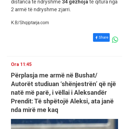
distanca të ndryshme
34 gëzhoja
të qitura nga
2 armë të ndryshme zjarri.
K.B/Shqiptarja.com
Share
Ora 11:45
Përplasja me armë në Bushat/
Autorët studiuan ‘shënjestrën’ që një
natë më parë, i vëllai i Aleksandër
Prendit: Të shpëtojë Aleksi, ata janë
nda mirë me kaq