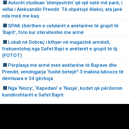
Autorët studiuan ‘shënjestrën’ që një natë më parë, i
vëllai i Aleksandër Prendit: Të shpëtojë Aleksi, ata janë
nda mirë me kaq
SPAK zbërthen e celularët e anëtarëve të grupit të
‘Bajrit’, foto kur stërviteshin me armë
Lokali në Dobraç i kthyer në magazinë armësh,
frekuentohej nga Safet Bajri e anëtarët e grupit të tij
(FOTOT)
Përplasja me armë mes anëtarëve të Bajrave dhe
Prendit, vendngjarja ‘fushë betejë’! 3 makina luksoze të
dëmtuara e 34 gëzhoja
Nga ‘Noizy’, ‘Kapedani’ e ‘Nusja’, kodet që përdornin
kundërshtarët e Safet Bajrit