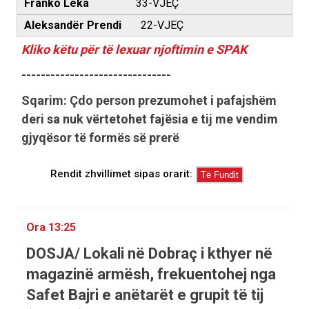
Franko Leka
33-VJEÇ
Aleksandër Prendi
22-VJEÇ
Kliko këtu për të lexuar njoftimin e SPAK
-------------------------------
Sqarim: Çdo person prezumohet i pafajshëm
deri sa nuk vërtetohet fajësia e tij me vendim
gjyqësor të formës së prerë
Rendit zhvillimet sipas orarit:
Ora 13:25
DOSJA/ Lokali në Dobraç i kthyer në
magazinë armësh, frekuentohej nga
Safet Bajri e anëtarët e grupit të tij