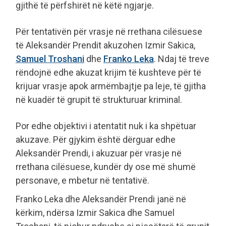
gjithë të përfshirët në këtë ngjarje.
Për tentativën për vrasje në rrethana cilësuese
të Aleksandër Prendit akuzohen Izmir Sakica,
Samuel Troshani
dhe
Franko Leka
. Ndaj të treve
rëndojnë edhe akuzat krijim të kushteve për të
krijuar vrasje apok armëmbajtje pa leje, të gjitha
në kuadër të grupit të strukturuar kriminal.
Por edhe objektivi i atentatit nuk i ka shpëtuar
akuzave. Për gjykim është dërguar edhe
Aleksandër Prendi, i akuzuar për vrasje në
rrethana cilësuese, kundër dy ose më shumë
personave, e mbetur në tentativë.
Franko Leka dhe Aleksandër Prendi janë në
kërkim, ndërsa Izmir Sakica dhe Samuel