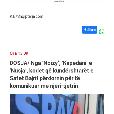
K.B/Shqiptarja.com
Share
Ora 13:09
DOSJA/ Nga ‘Noizy’, ‘Kapedani’ e
‘Nusja’, kodet që kundërshtarët e
Safet Bajrit përdornin për të
komunikuar me njëri-tjetrin