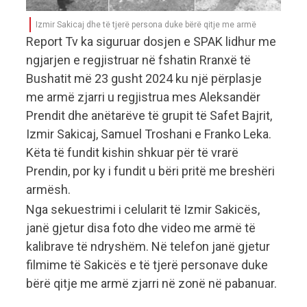
Izmir Sakicaj dhe të tjerë persona duke bërë qitje me armë
Report Tv ka siguruar dosjen e SPAK lidhur me
ngjarjen e regjistruar në fshatin Rranxë të
Bushatit më 23 gusht 2024 ku një përplasje
me armë zjarri u regjistrua mes Aleksandër
Prendit dhe anëtarëve të grupit të Safet Bajrit,
Izmir Sakicaj, Samuel Troshani e Franko Leka.
Këta të fundit kishin shkuar për të vrarë
Prendin, por ky i fundit u bëri pritë me breshëri
armësh.
Nga sekuestrimi i celularit të Izmir Sakicës,
janë gjetur disa foto dhe video me armë të
kalibrave të ndryshëm. Në telefon janë gjetur
filmime të Sakicës e të tjerë personave duke
bërë qitje me armë zjarri në zonë në pabanuar.