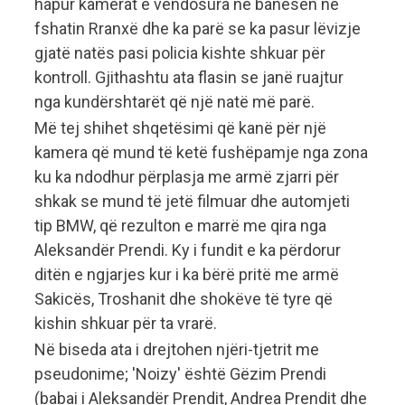
hapur kamerat e vendosura në banesën në
fshatin Rranxë dhe ka parë se ka pasur lëvizje
gjatë natës pasi policia kishte shkuar për
kontroll. Gjithashtu ata flasin se janë ruajtur
nga kundërshtarët që një natë më parë.
Më tej shihet shqetësimi që kanë për një
kamera që mund të ketë fushëpamje nga zona
ku ka ndodhur përplasja me armë zjarri për
shkak se mund të jetë filmuar dhe automjeti
tip BMW, që rezulton e marrë me qira nga
Aleksandër Prendi. Ky i fundit e ka përdorur
ditën e ngjarjes kur i ka bërë pritë me armë
Sakicës, Troshanit dhe shokëve të tyre që
kishin shkuar për ta vrarë.
Në biseda ata i drejtohen njëri-tjetrit me
pseudonime; 'Noizy' është Gëzim Prendi
(babai i Aleksandër Prendit, Andrea Prendit dhe