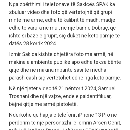
Nga zbërthimi i telefonave të Sakicës SPAK ka
zbuluar video dhe foto që vërtetojnë që grupi
rrinte me armë, edhe të kalibrit të madh, madje
edhe të varura në mur, në një bar në Dobraç, që
ishte si bazë e grupit, siç duket në këto pamje të
datës 28 korrik 2024.
Izmir Sakica kishte dhjetëra foto me armë, në
makina e ambiente publike apo edhe teksa bënte
qitje dhe në makina mbante sasi të mëdha
parash cash siç vërtetohet edhe nga këto pamje.
Në një tjetër video të 21 nëntorit 2024, Samuel
Troshani dhe një vajzë, ende e paidentifikuar,
bëjnë qitje me armë pistoletë.
Ndërkohë që hapja e telefonit iPhone 13 Pro në
përdorim të një personazhi e emrin Arsen Cenit,