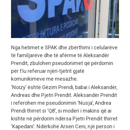
Nga hetimet e SPAK dhe zbërthimi i celularëve
të familjarëve dhe të afërme të Aleksandër
Prendit, zbulohen pseudonimet që përdornin
për t’iu referuar njëri-tjetrit gjatë
komunikimeve me mesazhe.
‘Noizy’ është Gëzim Prendi, babai i Aleksandër,
Andreas dhe Pjetri Prendit. Aleksandër Prendit
i referohen me pseudonimin ‘Nusja’, Andrea
Prendi thirret si ‘Q8’, si moderi i makins që ai
kishte në përdorim ndërsa Pjetri Prendit thirret
‘Kapedani’. Ndërkohë Arsen Ceni, një person i