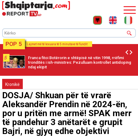
POP 5
Lajmet më të lexuara të 5 minutave të fundit
5
Franca fitoi Botërorin e shtëpisë në vitin 1998, rrëfimi
tronditës i ish-ministres: Pezulluam kontrollet antidoping
ndaj ekipit
Kronikë
DOSJA/ Shkuan për të vrarë
Aleksandër Prendin në 2024-ën,
por u pritën me armë! SPAK merr
të pandehur 3 anëtarët e grupit
Bajri, në gjyq edhe objektivi