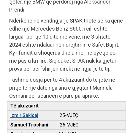
tjetër, një BMW që përdorej nga Aleksandër
Prendi.
Ndërkohë në vendngjarje SPAK thotë se ka qenë
edhe një Mercedes Benz S600, i cili është
larguar por që 10 ditë më vonë, më 3 shtator
2024 është ndaluar nën drejtimin e Safet Bajrit.
Ky i fundit u shoqërua dhe u mor në pyetje por
më pas u la i lirë. Siç duket SPAK nuk ka gjetur
prova për përfshirjen direkt në ngjarje të tij.
Tashmë dosja për të 4 akuzuarit do të jetë në
pritje të një date nga ana e gjyqtarit Marinela
Osmani për seancën e parë paraprake.
Të akuzuarit
Izmir Sakicaj
25-VJEÇ
Samuel Troshani
26-VJEÇ