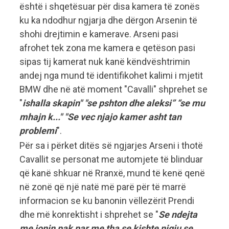
është i shqetësuar për disa kamera të zonës
ku ka ndodhur ngjarja dhe dërgon Arsenin të
shohi drejtimin e kamerave. Arseni pasi
afrohet tek zona me kamera e qetëson pasi
sipas tij kamerat nuk kanë këndvështrimin
andej nga mund të identifikohet kalimi i mjetit
BMW dhe në atë moment "Cavalli" shprehet se
"
ishalla skapin" "se pshton dhe aleksi” “se mu
mhajn k..." "Se vec njajo kamer asht tan
problemi
".
Për sa i përket ditës së ngjarjes Arseni i thotë
Cavallit se personat me automjete të blinduar
që kanë shkuar në Rranxë, mund të kenë qenë
në zonë që një natë më parë për të marrë
informacion se ku banonin vëllezërit Prendi
dhe më konrektisht i shprehet se "
Se ndejta
me jonin pak par me tha se kishte nigju se