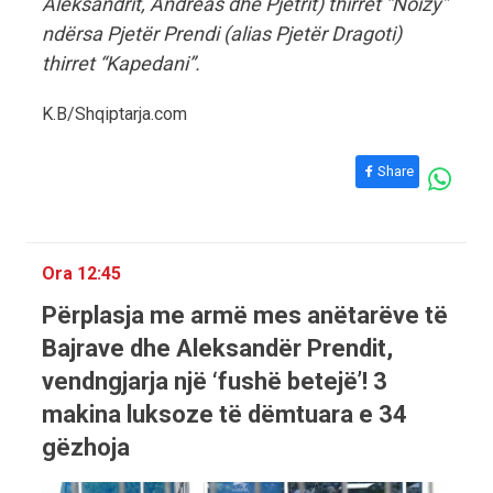
Aleksandrit, Andreas dhe Pjetrit) thirret “Noizy”
ndërsa Pjetër Prendi (alias Pjetër Dragoti)
thirret “Kapedani”.
K.B/Shqiptarja.com
Share
Ora 12:45
Përplasja me armë mes anëtarëve të
Bajrave dhe Aleksandër Prendit,
vendngjarja një ‘fushë betejë’! 3
makina luksoze të dëmtuara e 34
gëzhoja