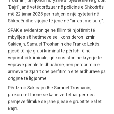
Troshani, të njohur ndryshe si pjesëtarë të grupit
‘Bajri’, janë vetëdorëzuar në policinë e Shkodrës
më 22 janar 2025 për rrahjen e një qytetari në
Shkodër dhe vijojnë të jenë në “arrest me burg”.
SPAK e evidenton që në fillim të njoftimit të
mbylljes së hetimeve se i konsideron Izmir
Sakicajn, Samuel Troshanin dhe Franko Lekës,
pjesë të një grupi kriminal të përfshirë në
veprimtari kriminale, që konsiston në kryerje të
veprave penale të dhushme, nën përdorimin e
armëve të zjarrit dhe përfitimin e të ardhurave pa
origjinë të ligjshme.
Për Izmir Sakicajn dhe Samuel Troshanin,
prokuroret thonë se kanë vërtetuar përmes
pamjeve filmike se janë pjesë e grupit të Safet
Bajri.