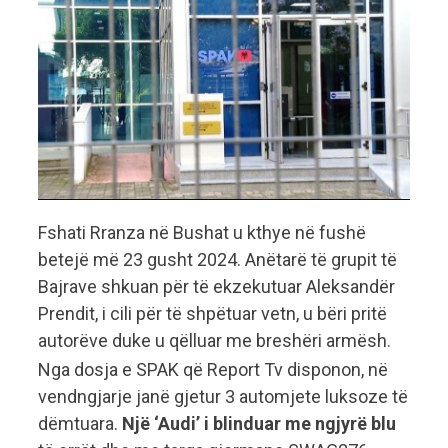
Fshati Rranza në Bushat u kthye në fushë
betejë më 23 gusht 2024. Anëtarë të grupit të
Bajrave shkuan për të ekzekutuar Aleksandër
Prendit, i cili për të shpëtuar vetn, u bëri pritë
autorëve duke u qëlluar me breshëri armësh.
Nga dosja e SPAK që Report Tv disponon, në
vendngjarje janë gjetur 3 automjete luksoze të
dëmtuara.
Një ‘Audi’ i blinduar me ngjyrë blu