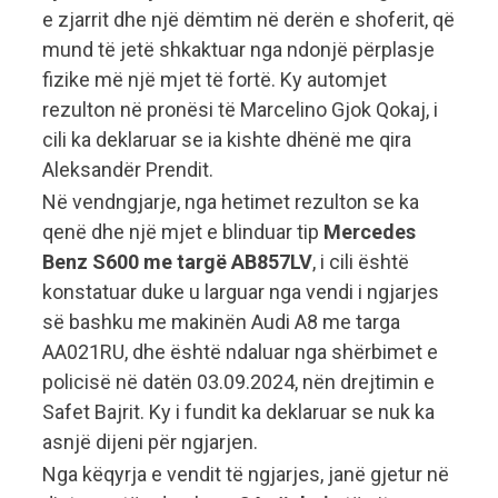
e zjarrit dhe një dëmtim në derën e shoferit, që
mund të jetë shkaktuar nga ndonjë përplasje
fizike më një mjet të fortë. Ky automjet
rezulton në pronësi të Marcelino Gjok Qokaj, i
cili ka deklaruar se ia kishte dhënë me qira
Aleksandër Prendit.
Në vendngjarje, nga hetimet rezulton se ka
qenë dhe një mjet e blinduar tip
Mercedes
Benz S600 me targë AB857LV
, i cili është
konstatuar duke u larguar nga vendi i ngjarjes
së bashku me makinën Audi A8 me targa
AA021RU, dhe është ndaluar nga shërbimet e
policisë në datën 03.09.2024, nën drejtimin e
Safet Bajrit. Ky i fundit ka deklaruar se nuk ka
asnjë dijeni për ngjarjen.
Nga këqyrja e vendit të ngjarjes, janë gjetur në