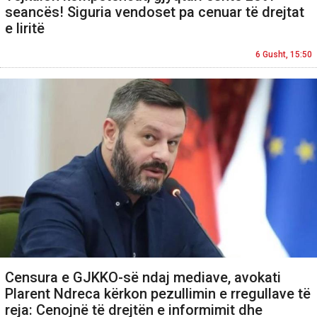
seancës! Siguria vendoset pa cenuar të drejtat
e liritë
6 Gusht, 15:50
Censura e GJKKO-së ndaj mediave, avokati
Plarent Ndreca kërkon pezullimin e rregullave të
reja: Cenojnë të drejtën e informimit dhe