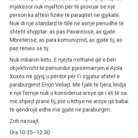
mjekësor nuk mjafton për të provuar se një
person ka aftësi fizike të paraqitet në gjykatë.
Nuk di një standard të tillë në asnjë periudhë të
shtetit shqiptar: as pas Pavarësisë, as gjatë
Mbretërisë; as para komunizmit, as gjatë tij, as
pas rënies së tij.
Nuk mbaron këtu. E njëjta rrethanë që e bën
objektivisht të pamundur pjesëmarrjen e Ajola
Xoxës në gjyq, u përdor për t'i zgjatur afatet e
paraburgimit Erion Veliajt. Me fjalë të tjera, lindja
e një fëmije nuk u konsiderua arsye që i ati të sa
më shpejt pranë tij, por u kthye në arsye që babai
të qëndrojë edhe më gjatë në paraburgim.
Zoti na ruajt.
Ora 10:35–12:30