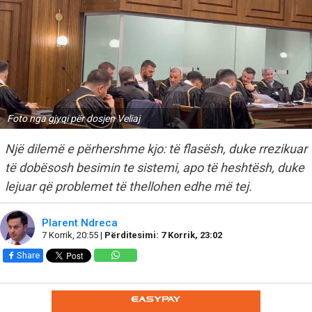
Foto nga gjyqi për dosjen Veliaj
Një dilemë e përhershme kjo: të flasësh, duke rrezikuar
të dobësosh besimin te sistemi, apo të heshtësh, duke
lejuar që problemet të thellohen edhe më tej.
Plarent Ndreca
7 Korrik, 20:55 |
Përditesimi: 7 Korrik, 23:02
Share