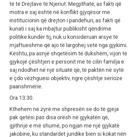
të të Drejtave të Njeriut. Megjithatë, as fakti që
motra e saj është në konflikt gjyqësor me
institucionin që drejton i pandehuri, as fakti që
kunati i saj ka mbajtur publikisht qëndrime
politike kundër tij, nuk u konsideruan arsye të
mjaftueshme që ajo të largohej vetë nga gjykimi.
Kështu, pa asnjë shqetësim të dukshëm, vijon të
gjykojë çështjen e personit me të cilin familja e
saj ndodhet në një situatë që, të paktën në sytë
e çdo vëzhguesi objektiv, ngre çështje serioze
paanshmërie.
Ora 13:30.
Kthehem në zyrë me shpresën se do të gjeja
pak qetësi pas disa orësh në gjykatën që,
gjithnjë e më shumë, po ngjan me një gjykatë
jakobine, ku standardet juridike bien si kokat nën