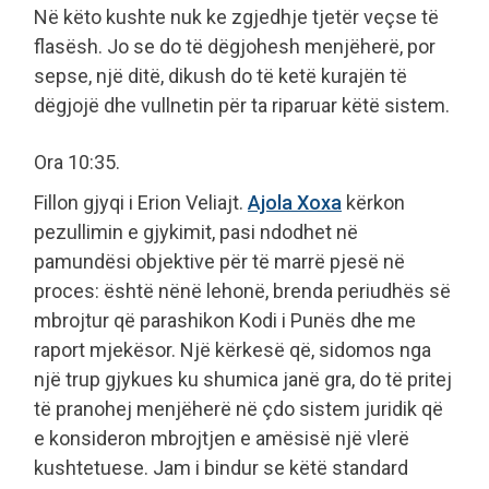
Në këto kushte nuk ke zgjedhje tjetër veçse të
flasësh. Jo se do të dëgjohesh menjëherë, por
sepse, një ditë, dikush do të ketë kurajën të
dëgjojë dhe vullnetin për ta riparuar këtë sistem.
Ora 10:35.
Fillon gjyqi i Erion Veliajt.
Ajola Xoxa
kërkon
pezullimin e gjykimit, pasi ndodhet në
pamundësi objektive për të marrë pjesë në
proces: është nënë lehonë, brenda periudhës së
mbrojtur që parashikon Kodi i Punës dhe me
raport mjekësor. Një kërkesë që, sidomos nga
një trup gjykues ku shumica janë gra, do të pritej
të pranohej menjëherë në çdo sistem juridik që
e konsideron mbrojtjen e amësisë një vlerë
kushtetuese. Jam i bindur se këtë standard