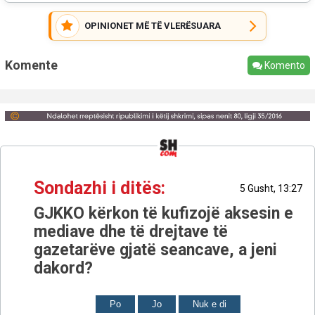
OPINIONET MË TË VLERËSUARA
Komente
Komento
Sondazhi i ditës:
5 Gusht, 13:27
GJKKO kërkon të kufizojë aksesin e
mediave dhe të drejtave të
gazetarëve gjatë seancave, a jeni
dakord?
Po
Jo
Nuk e di