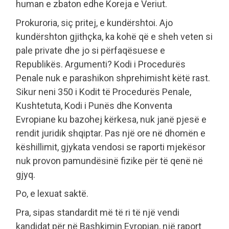
human e zbaton edhe Koreja e Veriut.
Prokuroria, siç pritej, e kundërshtoi. Ajo
kundërshton gjithçka, ka kohë që e sheh veten si
pale private dhe jo si përfaqësuese e
Republikës. Argumenti? Kodi i Procedurës
Penale nuk e parashikon shprehimisht këtë rast.
Sikur neni 350 i Kodit të Procedurës Penale,
Kushtetuta, Kodi i Punës dhe Konventa
Evropiane ku bazohej kërkesa, nuk janë pjesë e
rendit juridik shqiptar. Pas një ore në dhomën e
këshillimit, gjykata vendosi se raporti mjekësor
nuk provon pamundësinë fizike për të qenë në
gjyq.
Po, e lexuat saktë.
Pra, sipas standardit më të ri të një vendi
kandidat për në Bashkimin Evropian, një raport