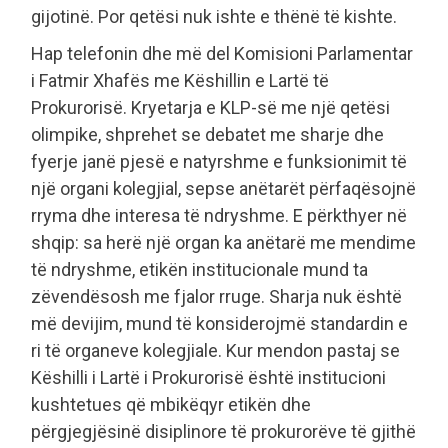
gijotinë. Por qetësi nuk ishte e thënë të kishte.
Hap telefonin dhe më del Komisioni Parlamentar
i Fatmir Xhafës me Këshillin e Lartë të
Prokurorisë. Kryetarja e KLP-së me një qetësi
olimpike, shprehet se debatet me sharje dhe
fyerje janë pjesë e natyrshme e funksionimit të
një organi kolegjial, sepse anëtarët përfaqësojnë
rryma dhe interesa të ndryshme. E përkthyer në
shqip: sa herë një organ ka anëtarë me mendime
të ndryshme, etikën institucionale mund ta
zëvendësosh me fjalor rruge. Sharja nuk është
më devijim, mund të konsiderojmë standardin e
ri të organeve kolegjiale. Kur mendon pastaj se
Këshilli i Lartë i Prokurorisë është institucioni
kushtetues që mbikëqyr etikën dhe
përgjegjësinë disiplinore të prokurorëve të gjithë