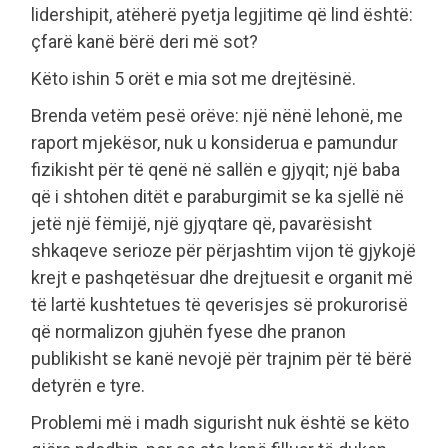
lidershipit, atëherë pyetja legjitime që lind është:
çfarë kanë bërë deri më sot?
Këto ishin 5 orët e mia sot me drejtësinë.
Brenda vetëm pesë orëve: një nënë lehonë, me
raport mjekësor, nuk u konsiderua e pamundur
fizikisht për të qenë në sallën e gjyqit; një baba
që i shtohen ditët e paraburgimit se ka sjellë në
jetë një fëmijë, një gjyqtare që, pavarësisht
shkaqeve serioze për përjashtim vijon të gjykojë
krejt e pashqetësuar dhe drejtuesit e organit më
të lartë kushtetues të qeverisjes së prokurorisë
që normalizon gjuhën fyese dhe pranon
publikisht se kanë nevojë për trajnim për të bërë
detyrën e tyre.
Problemi më i madh sigurisht nuk është se këto