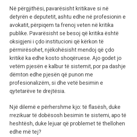
Në përgjithësi, pavarësisht kritikave si në
detyrën e deputetit, ashtu edhe në profesionin e
avokatit, përpiqem ta frenoj veten në kritika
publike. Pavarësisht se besoj që kritika është
oksigjeni i çdo institucioni që kërkon të
përmirësohet, njëkohësisht mendoj që çdo
kritikë ka edhe kosto shoqëruese. Ajo godet jo
vetëm pjesën e kalbur të sistemit, por pa dashje
dëmton edhe pjesën që punon me
profesionalizëm, si dhe vetë besimin e
qytetarëve te drejtësia.
Një dilemë e përhershme kjo: të flasësh, duke
rrezikuar të dobësosh besimin te sistemi, apo të
heshtësh, duke lejuar që problemet të thellohen
edhe më tej?