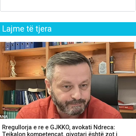
Lajme të tjera
Rregullorja e re e GJKKO, avokati Ndreca:
Tejkalon kompetencat, gjyqtari është zot i