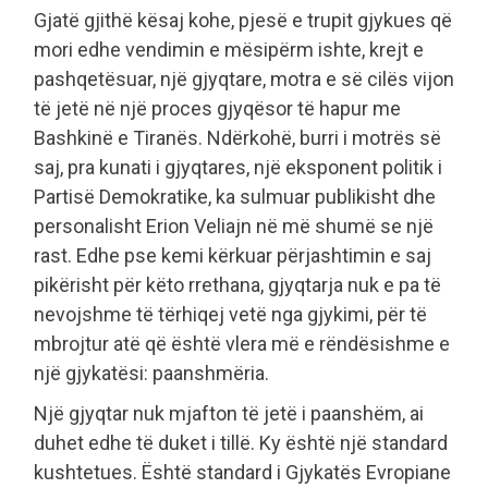
Gjatë gjithë kësaj kohe, pjesë e trupit gjykues që
mori edhe vendimin e mësipërm ishte, krejt e
pashqetësuar, një gjyqtare, motra e së cilës vijon
të jetë në një proces gjyqësor të hapur me
Bashkinë e Tiranës. Ndërkohë, burri i motrës së
saj, pra kunati i gjyqtares, një eksponent politik i
Partisë Demokratike, ka sulmuar publikisht dhe
personalisht Erion Veliajn në më shumë se një
rast. Edhe pse kemi kërkuar përjashtimin e saj
pikërisht për këto rrethana, gjyqtarja nuk e pa të
nevojshme të tërhiqej vetë nga gjykimi, për të
mbrojtur atë që është vlera më e rëndësishme e
një gjykatësi: paanshmëria.
Një gjyqtar nuk mjafton të jetë i paanshëm, ai
duhet edhe të duket i tillë. Ky është një standard
kushtetues. Është standard i Gjykatës Evropiane