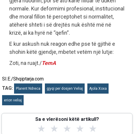
gjëra ndodhin, por se ato kanë filluar të duken
normale. Kur deformimi profesional, institucional
dhe moral fillon të perceptohet si normalitet,
atëherë shteti i së drejtës nuk është më në
krizë, ai ka hyrë në “qefin”.
E kur askush nuk reagon edhe pse të gjithë e
shohin këtë gjendje, mbetet vetëm një lutje:
Zoti, na ruajt./
TemA
SI.E./Shqiptarja.com
TAG:
Plarent Ndreca
gjyqi per dosjen Veliaj
Ajola Xoxa
erion veliaj
Sa e vlerësoni këtë artikull?
★
★
★
★
★