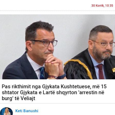
30 Korrik, 10:35
Pas rikthimit nga Gjykata Kushtetuese, më 15
shtator Gjykata e Lartë shqyrton 'arrestin në
burg' të Veliajt
Keti Banushi