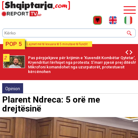
POP 5
Lajmet më të lexuara të 5 minutave të fundit
2
Pas përpjekjeve për krijimin e 'Kuvendit Kombëtar Qytetar',
Kryendrituri tërhiqet nga protesta: S’marr pjesë prej ditësh!
Mikrofoni komandohet nga uzurpatorët, protestuesit
kërcënohen
Opinion
Plarent Ndreca: 5 orë me
drejtësinë