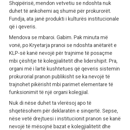
Shqipërisë, mendon vetvetiu se ndoshta nuk
duhet të ankohemi aq shumë për prokurorët.
Fundja, ata janë produkti i kulturës institucionale
që i qeveris.
Mendova se mbaroi. Gabim. Pak minuta më
vonë, po Kryetarja pranoi se ndoshta anëtarët e
KLP-së kanë nevojë për trajnime të posaçme
mbi çështje të kolegjialitetit dhe lidershipit. Pra,
organi më i lartë kushtetues që qeveris sistemin
prokurorial pranon publikisht se ka nevojë të
trajnohet pikërisht mbi parimet elementare të
funksionimit të një organi kolegjial.
Nuk di nëse duhet ta vlerësoj apo të
shqetësohem për deklaratën e sinqertë. Sepse,
nëse vetë drejtuesi i institucionit pranon se kanë
nevojë të mësojnë bazat e kolegjialitetit dhe