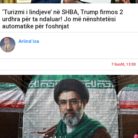
‘Turizmi i lindjeve’ në SHBA, Trump firmos 2
urdhra për ta ndaluar! Jo më nënshtetësi
automatike për foshnjat
Arlind Isa
7 Gusht, 13:00