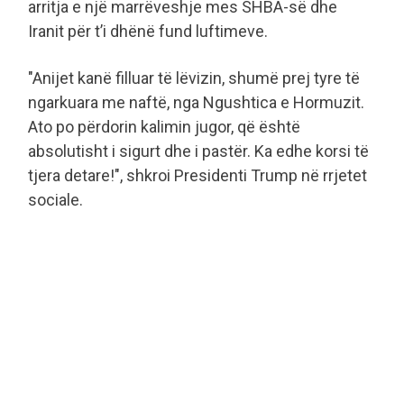
arritja e një marrëveshje mes SHBA-së dhe
Iranit për t’i dhënë fund luftimeve.
"Anijet kanë filluar të lëvizin, shumë prej tyre të
ngarkuara me naftë, nga Ngushtica e Hormuzit.
Ato po përdorin kalimin jugor, që është
absolutisht i sigurt dhe i pastër. Ka edhe korsi të
tjera detare!", shkroi Presidenti Trump në rrjetet
sociale.