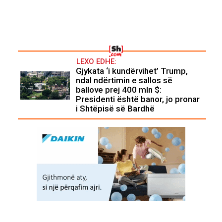
LEXO EDHE:
Gjykata ‘i kundërvihet’ Trump,
ndal ndërtimin e sallos së
ballove prej 400 mln $:
Presidenti është banor, jo pronar
i Shtëpisë së Bardhë