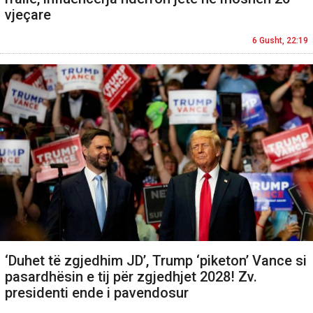
vjeçare
6 Gusht, 22:19
‘Duhet të zgjedhim JD’, Trump ‘piketon’ Vance si
pasardhësin e tij për zgjedhjet 2028! Zv.
presidenti ende i pavendosur