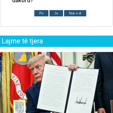
dakord?
Po
Jo
Nuk e di
Lajme të tjera