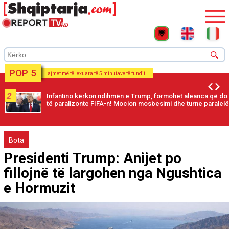
POP 5
Lajmet më të lexuara të 5 minutave të fundit
2
Infantino kërkon ndihmën e Trump, formohet aleanca që do
të paralizonte FIFA-n! Mocion mosbesimi dhe turne paralelë
Bota
Presidenti Trump: Anijet po
fillojnë të largohen nga Ngushtica
e Hormuzit