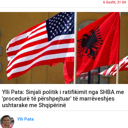
6 Gusht, 21:04
Ylli Pata: Sinjali politik i ratifikimit nga SHBA me
'procedurë të përshpejtuar' të marrëveshjes
ushtarake me Shqipërinë
Ylli Pata