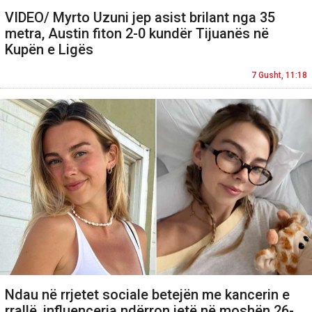
VIDEO/ Myrto Uzuni jep asist brilant nga 35
metra, Austin fiton 2-0 kundër Tijuanës në
Kupën e Ligës
7 Gusht, 11:18
Ndau në rrjetet sociale betejën me kancerin e
rrallë, influencerja ndërron jetë në moshën 26-