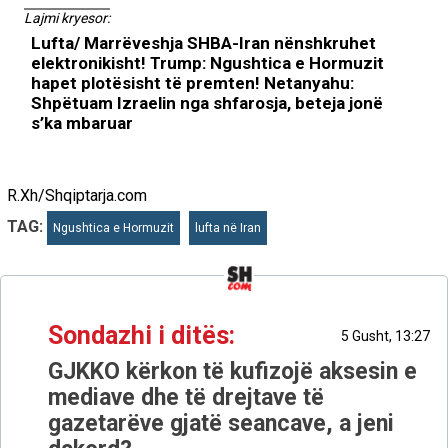
Lajmi kryesor:
Lufta/ Marrëveshja SHBA-Iran nënshkruhet
elektronikisht! Trump: Ngushtica e Hormuzit
hapet plotësisht të premten! Netanyahu:
Shpëtuam Izraelin nga shfarosja, beteja jonë
s’ka mbaruar
R.Xh/Shqiptarja.com
TAG:
Ngushtica e Hormuzit
lufta në Iran
Sondazhi i ditës:
5 Gusht, 13:27
GJKKO kërkon të kufizojë aksesin e
mediave dhe të drejtave të
gazetarëve gjatë seancave, a jeni