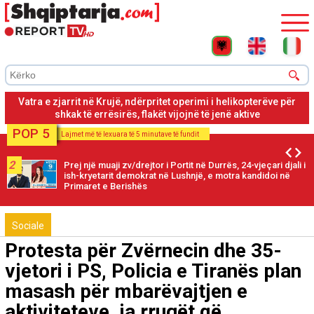
Vatra e zjarrit në Krujë, ndërpritet operimi i helikopterëve për
shkak të errësirës, flakët vijojnë të jenë aktive
POP 5
Lajmet më të lexuara të 5 minutave të fundit
2
Prej një muaji zv/drejtor i Portit në Durrës, 24-vjeçari djali i
ish-kryetarit demokrat në Lushnjë, e motra kandidoi në
Primaret e Berishës
Sociale
Protesta për Zvërnecin dhe 35-
vjetori i PS, Policia e Tiranës plan
masash për mbarëvajtjen e
aktiviteteve, ja rrugët që