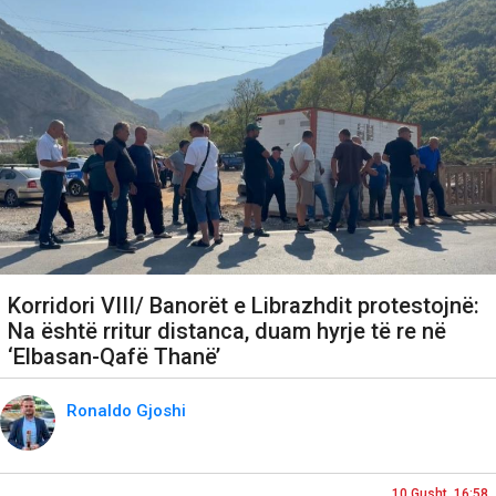
Korridori VIII/ Banorët e Librazhdit protestojnë:
Na është rritur distanca, duam hyrje të re në
‘Elbasan-Qafë Thanë’
Ronaldo Gjoshi
10 Gusht, 16:58