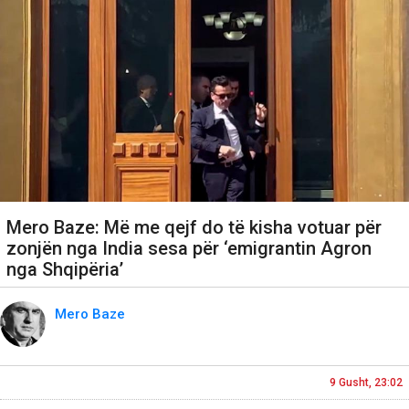
Mero Baze: Më me qejf do të kisha votuar për
zonjën nga India sesa për ‘emigrantin Agron
nga Shqipëria’
Mero Baze
9 Gusht, 23:02