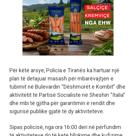
Për këtë arsye, Policia e Tiranës ka hartuar një
plan të detajuar masash për mbarëvajtjen e
tubimit në Bulevardin “Dëshmorët e Kombit” dhe
aktivitetit të Partisë Socialiste në Sheshin “Italia”
dhe mbi të gjitha për garantimin e rendit dhe
sigurisë publike gjatë të dy aktiviteteve.
Sipas policisë, nga ora 16:00 deri në përfundim
të aktiviteteve do të ketë bllokime dhe kufizime