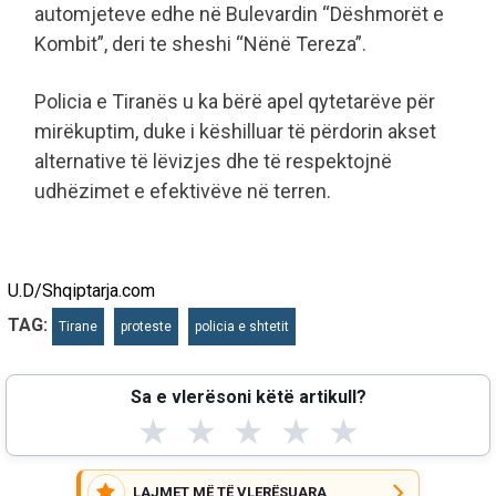
automjeteve edhe në Bulevardin “Dëshmorët e
Kombit”, deri te sheshi “Nënë Tereza”.
Policia e Tiranës u ka bërë apel qytetarëve për
mirëkuptim, duke i këshilluar të përdorin akset
alternative të lëvizjes dhe të respektojnë
udhëzimet e efektivëve në terren.
U.D/Shqiptarja.com
TAG:
Tirane
proteste
policia e shtetit
Sa e vlerësoni këtë artikull?
★
★
★
★
★
LAJMET MË TË VLERËSUARA