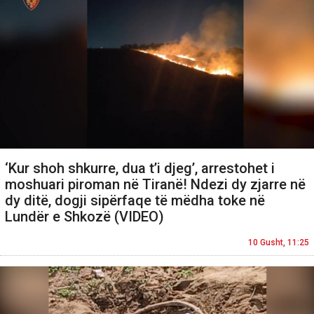
‘Kur shoh shkurre, dua t’i djeg’, arrestohet i
moshuari piroman në Tiranë! Ndezi dy zjarre në
dy ditë, dogji sipërfaqe të mëdha toke në
Lundër e Shkozë (VIDEO)
10 Gusht, 11:25