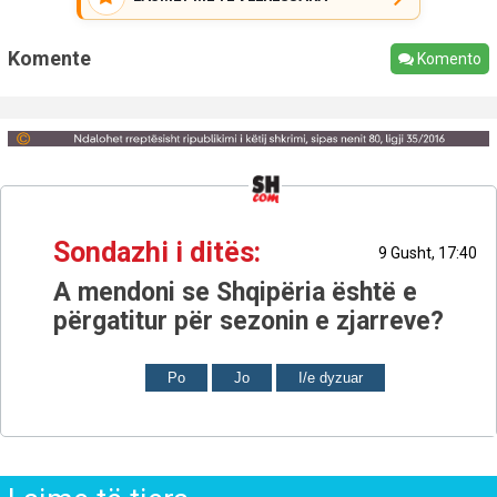
Komente
Komento
Sondazhi i ditës:
9 Gusht, 17:40
A mendoni se Shqipëria është e
përgatitur për sezonin e zjarreve?
Po
Jo
I/e dyzuar