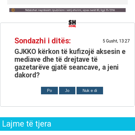
Sondazhi i ditës:
5 Gusht, 13:27
GJKKO kërkon të kufizojë aksesin e
mediave dhe të drejtave të
gazetarëve gjatë seancave, a jeni
dakord?
Po
Jo
Nuk e di
Lajme të tjera