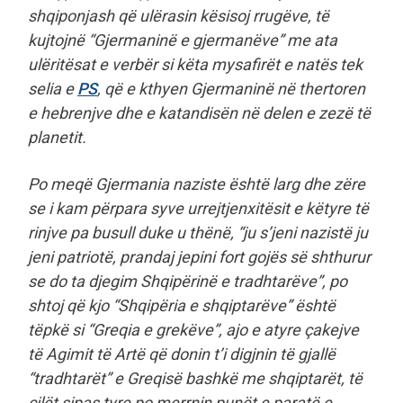
shqiponjash që ulërasin kësisoj rrugëve, të
kujtojnë “Gjermaninë e gjermanëve” me ata
ulëritësat e verbër si këta mysafirët e natës tek
selia e
PS
, që e kthyen Gjermaninë në thertoren
e hebrenjve dhe e katandisën në delen e zezë të
planetit.
Po meqë Gjermania naziste është larg dhe zëre
se i kam përpara syve urrejtjenxitësit e këtyre të
rinjve pa busull duke u thënë, “ju s’jeni nazistë ju
jeni patriotë, prandaj jepini fort gojës së shthurur
se do ta djegim Shqipërinë e tradhtarëve”, po
shtoj që kjo “Shqipëria e shqiptarëve” është
tëpkë si “Greqia e grekëve”, ajo e atyre çakejve
të Agimit të Artë që donin t’i digjnin të gjallë
“tradhtarët” e Greqisë bashkë me shqiptarët, të
cilët sipas tyre po merrnin punët e paratë e