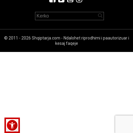
© 2011 - 2026 Shqiptarja.com - Ndalohet riprodhimi i paautorizuar i
kesaj faqeje