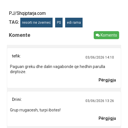
P.J/Shqiptarja.com
TAG:
resorti ne zvernec
PS
edi rama
Komente
Komento
tefik:
03/06/2026 14:10
Paguan greku dhe dalin vagabonde qe hedhin parulla
dinjitoze.
Përgjigju
Drini:
03/06/2026 13:26
Grup rrugacesh, turpi ibotes!
Përgjigju