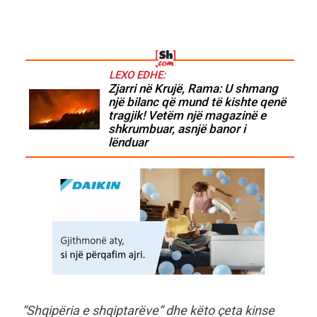
LEXO EDHE:
Zjarri në Krujë, Rama: U shmang
një bilanc që mund të kishte qenë
tragjik! Vetëm një magazinë e
shkrumbuar, asnjë banor i
lënduar
“Shqipëria e shqiptarëve” dhe këto çeta kinse