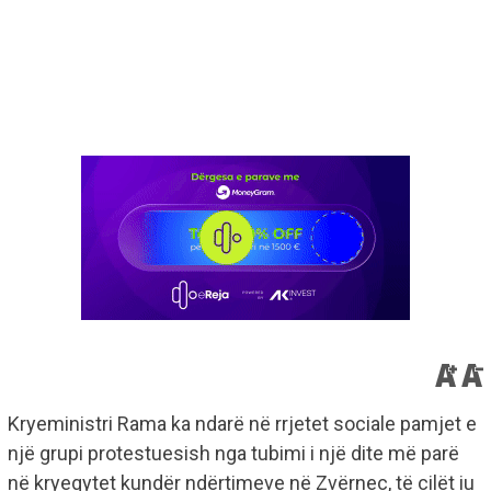
Kryeministri Rama ka ndarë në rrjetet sociale pamjet e
një grupi protestuesish nga tubimi i një dite më parë
në kryeqytet kundër ndërtimeve në Zvërnec, të cilët iu