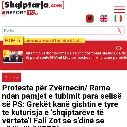
POP 5
Lajmet më të lexuara të 5 minutave të fundit
2
Infantino kërkon ndihmën e Trump, formohet aleanca që do
të paralizonte FIFA-n! Mocion mosbesimi dhe turne paralelë
Politikë
Protesta për Zvërnecin/ Rama
ndan pamjet e tubimit para selisë
së PS: Grekët kanë gishtin e tyre
te kuturisja e ‘shqiptarëve të
vërtetë’! Fali Zot se s’dinë se