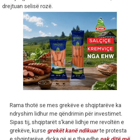
drejtuan selisë rozë.
Rama thotë se mes grekëve e shqiptarëve ka
ndryshim lidhur me qëndrimin për investimet.
Sipas tij, shqiptarët s’kanë lidhje me revoltën e
grekëve, kurse
grekët kanë ndikuar
te protesta
e shqiptarëve, diçka që ai e tha edhe
pak ditë më