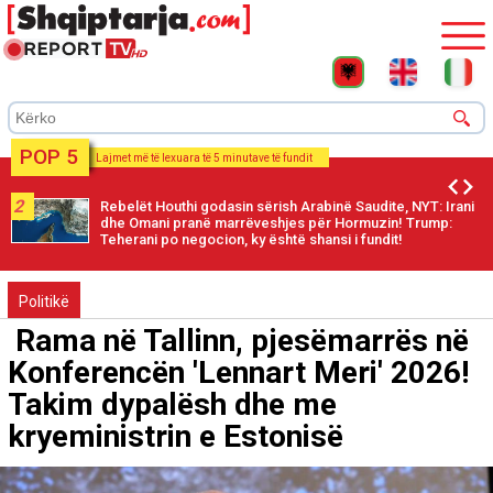
POP 5
Lajmet më të lexuara të 5 minutave të fundit
2
Rebelët Houthi godasin sërish Arabinë Saudite, NYT: Irani
dhe Omani pranë marrëveshjes për Hormuzin! Trump:
Teherani po negocion, ky është shansi i fundit!
Politikë
Rama në Tallinn, pjesëmarrës në
Konferencën 'Lennart Meri' 2026!
Takim dypalësh dhe me
kryeministrin e Estonisë