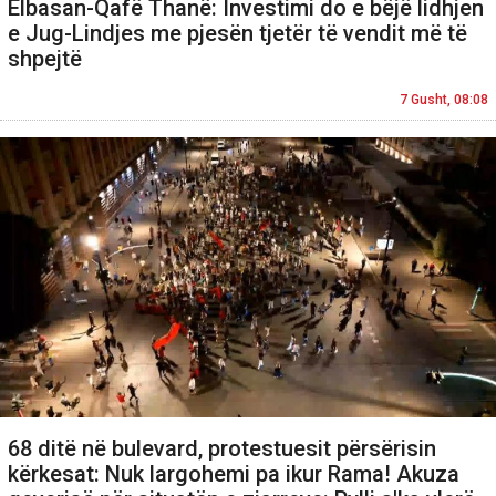
Elbasan-Qafë Thanë: Investimi do e bëjë lidhjen
e Jug-Lindjes me pjesën tjetër të vendit më të
shpejtë
7 Gusht, 08:08
68 ditë në bulevard, protestuesit përsërisin
kërkesat: Nuk largohemi pa ikur Rama! Akuza