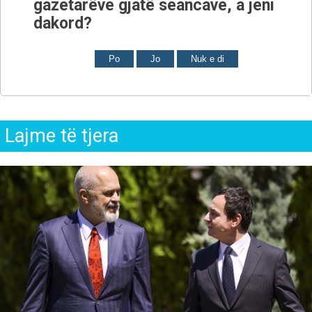
gazetarëve gjatë seancave, a jeni
dakord?
Po
Jo
Nuk e di
Lajme të tjera