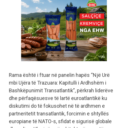
Rama është i ftuar në panelin hapës “Një Urë
mbi Ujëra të Trazuara: Kapitulli i Ardhshëm i
Bashkëpunimit Transatlantik”, përkrah liderëve
dhe përfaqësuesve të lartë euroatlantikë ku
diskutimi do të fokusohet në të ardhmen e
partneritetit transatlantik, forcimin e shtyllës
europiane të NATO-s, sfidat e sigurisë globale