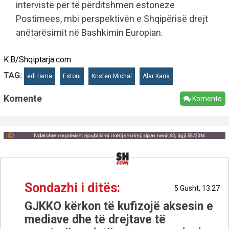
intervistë për të përditshmen estoneze
Postimees, mbi perspektivën e Shqipërisë drejt
anëtarësimit në Bashkimin Europian.
K.B/Shqiptarja.com
TAG:
edi rama
Estoni
Kristen Michal
Alar Karis
Komente
Komento
Sondazhi i ditës:
5 Gusht, 13:27
GJKKO kërkon të kufizojë aksesin e
mediave dhe të drejtave të