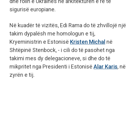
dhe rolin e Ukrainës në arkitekturën e re të
sigurisë europiane.
Në kuadër të vizitës, Edi Rama do të zhvillojë një
takim dypalësh me homologun e tij,
Kryeministrin e Estonisë
Kristen Michal
në
Shtëpinë Stenbock, - i cili do të pasohet nga
takimi mes dy delegacioneve, si dhe do të
mikpritet nga Presidenti i Estonisë
Alar Karis
, në
zyrën e tij.