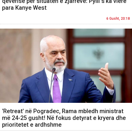
qeverisë për situatën e zjarreve: Pylli s'ka vlerë
para Kanye West
6 Gusht, 20:18
'Retreat' në Pogradec, Rama mbledh ministrat
më 24-25 gusht! Në fokus detyrat e kryera dhe
prioritetet e ardhshme