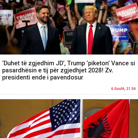
‘Duhet të zgjedhim JD’, Trump ‘piketon’ Vance si
pasardhësin e tij për zgjedhjet 2028! Zv.
presidenti ende i pavendosur
6 Gusht, 21:04