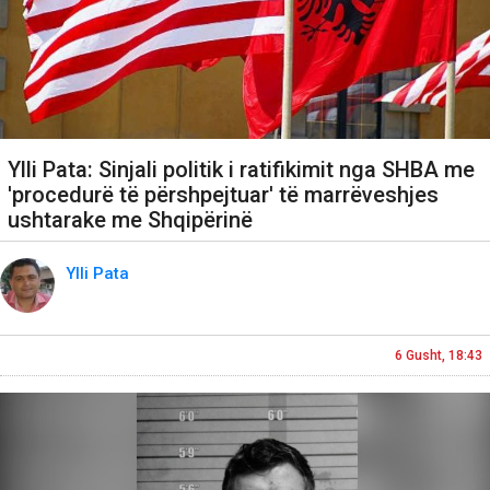
Ylli Pata: Sinjali politik i ratifikimit nga SHBA me
'procedurë të përshpejtuar' të marrëveshjes
ushtarake me Shqipërinë
Ylli Pata
6 Gusht, 18:43