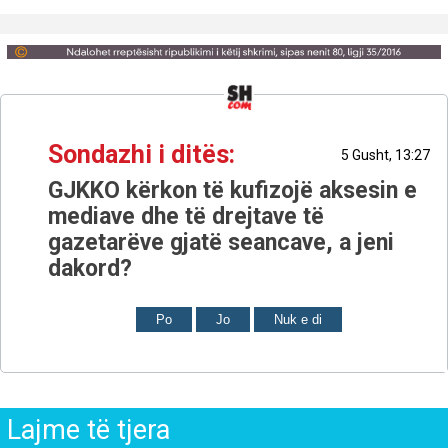
Sondazhi i ditës:
5 Gusht, 13:27
GJKKO kërkon të kufizojë aksesin e
mediave dhe të drejtave të
gazetarëve gjatë seancave, a jeni
dakord?
Po
Jo
Nuk e di
Lajme të tjera