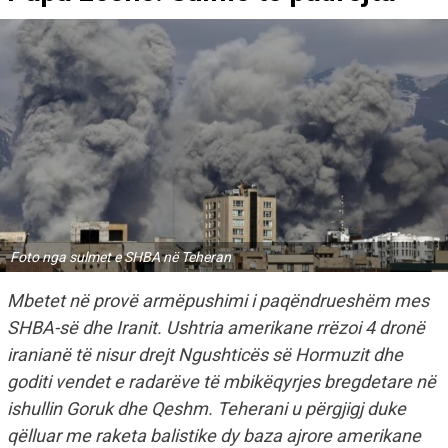
Foto nga sulmet e SHBA në Teheran
Mbetet në provë armëpushimi i paqëndrueshëm mes
SHBA-së dhe Iranit. Ushtria amerikane rrëzoi 4 dronë
iranianë të nisur drejt Ngushticës së Hormuzit dhe
goditi vendet e radarëve të mbikëqyrjes bregdetare në
ishullin Goruk dhe Qeshm. Teherani u përgjigj duke
qëlluar me raketa balistike dy baza ajrore amerikane