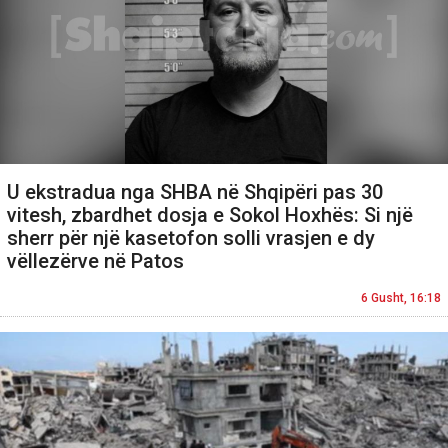
U ekstradua nga SHBA në Shqipëri pas 30
vitesh, zbardhet dosja e Sokol Hoxhës: Si një
sherr për një kasetofon solli vrasjen e dy
vëllezërve në Patos
6 Gusht, 16:18