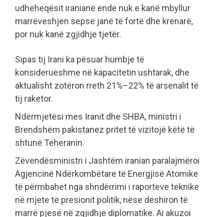
udhëheqësit iranianë ende nuk e kanë mbyllur
marrëveshjen sepse janë të fortë dhe krenarë,
por nuk kanë zgjidhje tjetër.
Sipas tij Irani ka pësuar humbje të
konsiderueshme në kapacitetin ushtarak, dhe
aktualisht zotëron rreth 21%–22% të arsenalit të
tij raketor.
Ndërmjetësi mes Iranit dhe SHBA, ministri i
Brendshëm pakistanez pritet të vizitojë këtë të
shtunë Teheranin.
Zëvendësministri i Jashtëm iranian paralajmëroi
Agjencinë Ndërkombëtare të Energjisë Atomike
të përmbahet nga shndërrimi i raporteve teknike
në mjete të presionit politik, nëse dëshiron të
marrë pjesë në zgjidhje diplomatike. Ai akuzoi