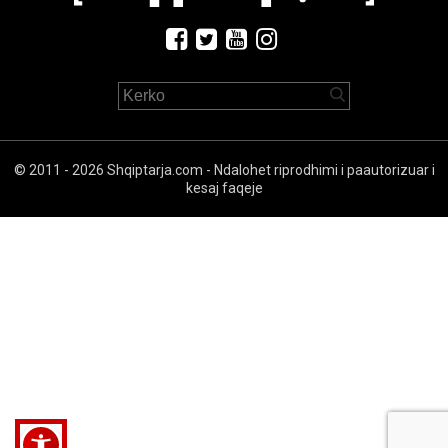
© 2011 - 2026 Shqiptarja.com - Ndalohet riprodhimi i paautorizuar i
kesaj faqeje