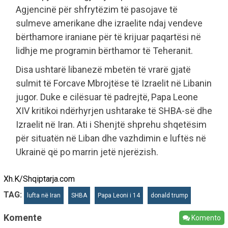
Agjencinë për shfrytëzim të pasojave të
sulmeve amerikane dhe izraelite ndaj vendeve
bërthamore iraniane për të krijuar paqartësi në
lidhje me programin bërthamor të Teheranit.
Disa ushtarë libanezë mbetën të vrarë gjatë
sulmit të Forcave Mbrojtëse të Izraelit në Libanin
jugor. Duke e cilësuar të padrejtë, Papa Leone
XIV kritikoi ndërhyrjen ushtarake të SHBA-së dhe
Izraelit në Iran. Ati i Shenjtë shprehu shqetësim
për situatën në Liban dhe vazhdimin e luftës në
Ukrainë që po marrin jetë njerëzish.
Xh.K/Shqiptarja.com
TAG:
lufta në Iran
SHBA
Papa Leoni i 14
donald trump
Komente
Komento