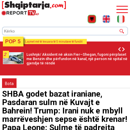
POP 5
Lajmet më të lexuara të 5 minutave të fundit
2
Lushnjë/ Aksident në aksin Fier–Shegan, fugoni përplaset
me Benzin dhe përfundon në kanal, një person në spital në
gjendje të rëndë
Bota
SHBA godet bazat iraniane,
Pasdaran sulm në Kuvajt e
Bahrein! Trump: Irani nuk e mbyll
marrëveshjen sepse është krenar!
Papa Leone: Sulme të padrejta