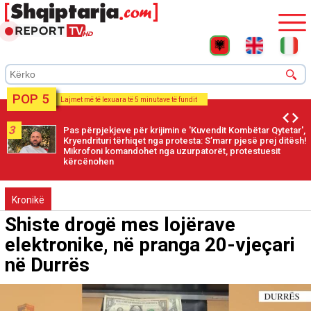
POP 5
Lajmet më të lexuara të 5 minutave të fundit
3
Pas përpjekjeve për krijimin e 'Kuvendit Kombëtar Qytetar',
Kryendrituri tërhiqet nga protesta: S’marr pjesë prej ditësh!
Mikrofoni komandohet nga uzurpatorët, protestuesit
kërcënohen
Kronikë
Shiste drogë mes lojërave
elektronike, në pranga 20-vjeçari
në Durrës