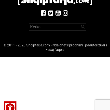
© 2011 - 2026 Shqiptarja.com - Ndalohet riprodhimi i paautorizuar i
kesaj faqeje