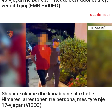
40-vjeçari në Durrës! Pritet të ekstradohet drejt
vendit fqinj (EMRI+VIDEO)
6 Gusht, 14:21
Shisnin kokainë dhe kanabis në plazhet e
Himarës, arrestohen tre persona, mes tyre një
17-vjeçar (VIDEO)