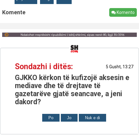
Komente
Komento
Sondazhi i ditës:
5 Gusht, 13:27
GJKKO kërkon të kufizojë aksesin e
mediave dhe të drejtave të
gazetarëve gjatë seancave, a jeni
dakord?
Po
Jo
Nuk e di