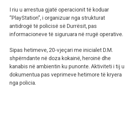
I riu u arrestua gjatë operacionit të koduar
“PlayStation”, i organizuar nga strukturat
antidrogë të policisë së Durrësit, pas
informacioneve të siguruara në rrugë operative.
Sipas hetimeve, 20-vjeçari me inicialet D.M.
shpërndante në doza kokainë, heroinë dhe
kanabis në ambientin ku punonte. Aktiviteti i tij u
dokumentua pas veprimeve hetimore të kryera
nga policia.