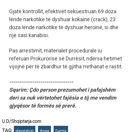
Gjatë kontrollit, efektivët sekuestruan 69 doza
lënde narkotike të dyshuar kokainë (crack), 23
doza lënde narkotike të dyshuar heroinë, si dhe
një sasi kanabisi.
Pas arrestimit, materialet procedurale iu
referuan Prokurorisë së Durrësit, ndërsa hetimet
vijojnë për të zbardhur të gjitha rrethanat e rastit.
-------------------------------
Sqarim: Çdo person prezumohet i pafajshëm
deri sa nuk vërtetohet fajësia e tij me vendim
gjyqësor të formës së prerë.
U.D/Shqiptarja.com
TAG:
playstation
droge
Durres