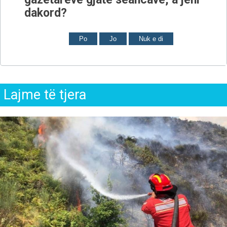
dakord?
Po
Jo
Nuk e di
Lajme të tjera