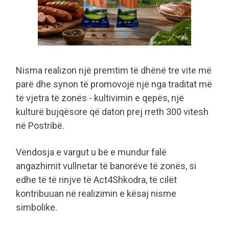
Nisma realizon një premtim të dhënë tre vite më
parë dhe synon të promovojë një nga traditat më
të vjetra të zonës - kultivimin e qepës, një
kulturë bujqësore që daton prej rreth 300 vitesh
në Postribë.
Vendosja e vargut u bë e mundur falë
angazhimit vullnetar të banorëve të zonës, si
edhe të të rinjve të Act4Shkodra, të cilët
kontribuuan në realizimin e kësaj nisme
simbolike.