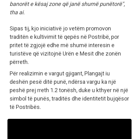
banorët e kësaj zone që janë shumë punëtorë",
tha ai.
Sipas tij, kjo iniciativë jo vetëm promovon
traditën e kultivimit të qepës në Postribë, por
pritet të zgjojë edhe më shumë interesin e
turistëve që vizitojnë Urën e Mesit dhe zonën
përreth.
Për realizimin e vargut gjigant, Plangajt iu
deshën pesë ditë punë, ndërsa vargu ka një
peshë prej rreth 1.2 tonësh, duke u kthyer në një
simbol të punës, traditës dhe identitetit bujqësor
të Postribës.