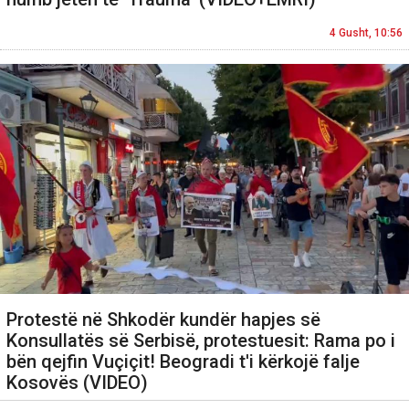
4 Gusht, 10:56
Protestë në Shkodër kundër hapjes së
Konsullatës së Serbisë, protestuesit: Rama po i
bën qejfin Vuçiçit! Beogradi t'i kërkojë falje
Kosovës (VIDEO)