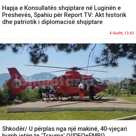
Hapja e Konsullatës shqiptare në Luginën e
Preshevës, Spahiu për Report TV: Akt historik
dhe patriotik i diplomacisë shqiptare
4 Gusht, 12:42
Shkodër/ U përplas nga një makinë, 40-vjeçari
humb jetën te ‘Trauma’ (VIDEO+EMRI)