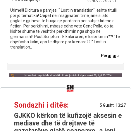
09/07/2026 07:01
Urime!!! Dicitura e pamjes: " Lost in translation", eshte titulli
por jo tematika! Qepet ne imagjinaten time jane si ato
goglat e gjuheve te huaja qe perdoren per subjektidene e
fiction. Por perkthimi, mbase edhe vete Genc Pollo, do ta
kishte shume te veshtire perkthimin nga shqip ne
gjermanisht! Post Scriptum: E kaloi uren, e kaloi lumin??! "Te
dhjefasha kalin, apo te dhjere por krenare??!" Lost in
translation..
Përgjigju
Sondazhi i ditës:
5 Gusht, 13:27
GJKKO kërkon të kufizojë aksesin e
mediave dhe të drejtave të
gazetarëve gjatë seancave, a jeni