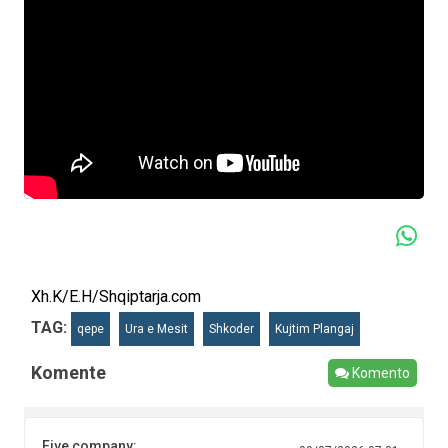
Xh.K/E.H/Shqiptarja.com
TAG:
qepe
Ura e Mesit
Shkoder
Kujtim Plangaj
Komente
Komento
Five company: