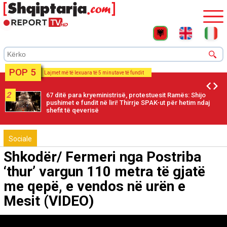
POP 5
Lajmet më të lexuara të 5 minutave të fundit
2
67 ditë para kryeministrisë, protestuesit Ramës: Shijo
pushimet e fundit në liri! Thirrje SPAK-ut për hetim ndaj
shefit të qeverisë
Sociale
Shkodër/ Fermeri nga Postriba
‘thur’ vargun 110 metra të gjatë
me qepë, e vendos në urën e
Mesit (VIDEO)