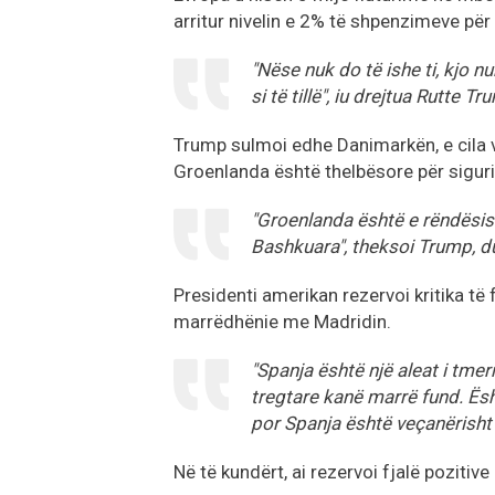
arritur nivelin e 2% të shpenzimeve për
"Nëse nuk do të ishe ti, kjo n
si të tillë", iu drejtua Rutte Tr
Trump sulmoi edhe Danimarkën, e cila v
Groenlanda është thelbësore për siguri
"Groenlanda është e rëndësish
Bashkuara", theksoi Trump, du
Presidenti amerikan rezervoi kritika t
marrëdhënie me Madridin.
"Spanja është një aleat i tm
tregtare kanë marrë fund. Ësht
por Spanja është veçanërisht 
Në të kundërt, ai rezervoi fjalë pozitive