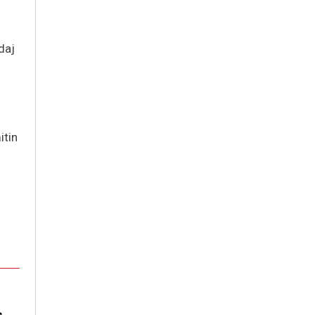
daj
itin
s