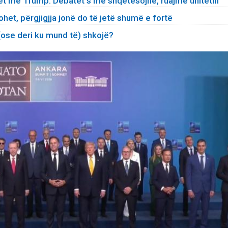
et me Trump: Debatet s’më shqetësojnë, ruajmë unitetin
het, përgjigjja jonë do të jetë shumë e fortë
 (ose deri ku mund të) shkojë?