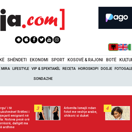
IKË
SHËNDETI
EKONOMI
SPORT
KOSOVË & RAJONI
BOTË
KULTU
Ë MIRA
LIFESTYLE
VIP & SPEKTAKËL
RECETA
HOROSKOPI
DOSJE
FOTOGALE
SONDAZHE
3
4
rgu’ i të
Arbenita Ismajli ndan
ukshmëve! Rrëfimi i
fotot me veshje arabe,
vjeçarit emigrant në
shikoni si duket
ta: Notova pesë orë
errësirë, dallgët ma
të ardhme