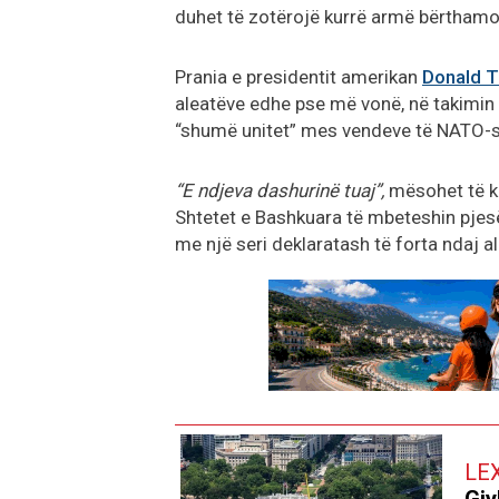
duhet të zotërojë kurrë armë bërthamo
Prania e presidentit amerikan
Donald 
aleatëve edhe pse më vonë, në takimin 
“shumë unitet” mes vendeve të NATO-s
“E ndjeva dashurinë tuaj”,
mësohet të ke
Shtetet e Bashkuara të mbeteshin pjesë
me një seri deklaratash të forta ndaj a
LE
Gjy