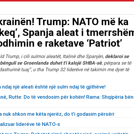
Ukrainën! Trump: NATO më ka
l keq’, Spanja aleat i tmerrshë
odhimin e raketave ‘Patriot’
Trump, i cili sulmoi aleatët, Italinë dhe Spanjën,
deklaroi se
ënguli se Groenlanda duhet t'i kalojë SHBA-së
, përpara se të
dashurinë tuaj”, u tha Trump 32 liderëve në takimin me dyer të
daj një aleati është një sulm ndaj të gjithëve!
anë, Rutte: Do të vendosim për kohën! Rama: Shqipëria bën
a nuk shkon me këta njerëz, do t'i godasim përsëri
nalizuar liderëve të NATO-s