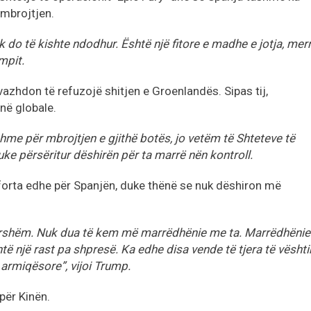
 mbrojtjen.
uk do të kishte ndodhur. Është një fitore e madhe e jotja, mer
umpit.
azhdon të refuzojë shitjen e Groenlandës. Sipas tij,
në globale.
me për mbrojtjen e gjithë botës, jo vetëm të Shteteve të
ke përsëritur dëshirën për ta marrë nën kontroll.
ë forta edhe për Spanjën, duke thënë se nuk dëshiron më
errshëm. Nuk dua të kem më marrëdhënie me ta. Marrëdhënie
ë një rast pa shpresë. Ka edhe disa vende të tjera të vështi
armiqësore”, vijoi Trump.
 për Kinën.