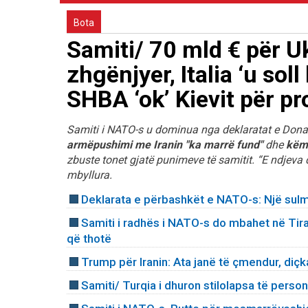
Bota
Samiti/ 70 mld € për 
zhgënjyer, Italia ‘u sol
SHBA ‘ok’ Kievit për pr
Samiti i NATO-s u dominua nga deklaratat e Donald 
armëpushimi me Iranin "ka marrë fund"
dhe
këmb
zbuste tonet gjatë punimeve të samitit. “E ndjeva 
mbyllura.
Deklarata e përbashkët e NATO-s: Një sulm n
Samiti i radhës i NATO-s do mbahet në Tir
që thotë
Trump për Iranin: Ata janë të çmendur, diçk
Samiti/ Turqia i dhuron stilolapsa të perso