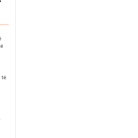
;
ë
të
 të
ë