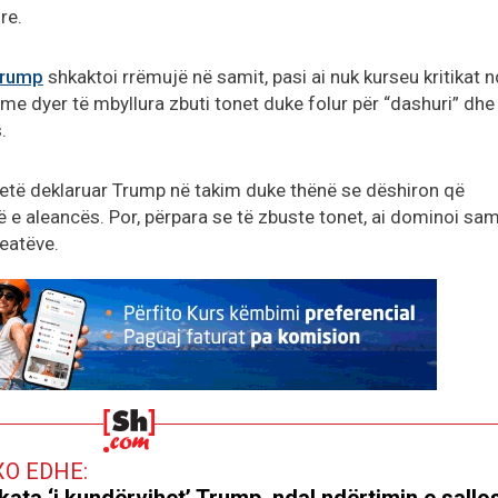
re.
Trump
shkaktoi rrëmujë në samit, pasi ai nuk kurseu kritikat n
me dyer të mbyllura zbuti tonet duke folur për “dashuri” dhe
.
të deklaruar Trump në takim duke thënë se dëshiron që
 e aleancës. Por, përpara se të zbuste tonet, ai dominoi sam
leatëve.
XO EDHE:
kata ‘i kundërvihet’ Trump, ndal ndërtimin e sallo