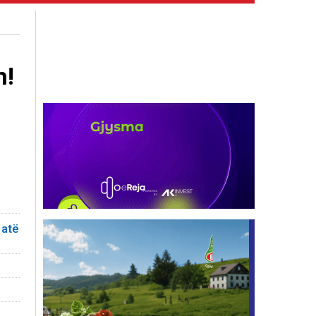
m!
 atë