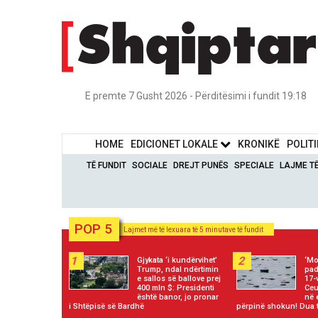
E premte 7 Gusht 2026 - Përditësimi i fundit 19:18
HOME
EDICIONET LOKALE
KRONIKË
POLIT
TË FUNDIT
SOCIALE
DREJT PUNËS
SPECIALE
LAJME T
POP 5
Lajmet më të lexuara të 5 minutave të fundit
1
2
Gjykata ‘i kundërvihet’
‘Mo
Trump, ndal ndërtimin
pad
e sallos së ballove prej
17-
400 mln $: Presidenti
Ceu
është banor, jo pronar
në 
i Shtëpisë së Bardhë
përpinë shokun! Dua 