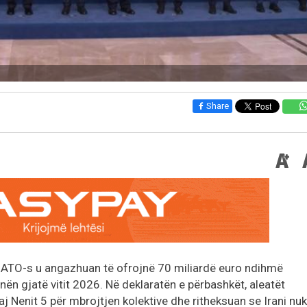
Share
 NATO-s u angazhuan të ofrojnë 70 miliardë euro ndihmë
inën gjatë vitit 2026. Në deklaratën e përbashkët, aleatët
j Nenit 5 për mbrojtjen kolektive dhe ritheksuan se Irani nuk