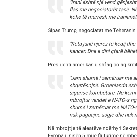
"Irani është një vend gënjes
flas me negociatorët tanë. Në
kohe të merresh me iranianët."
Sipas Trump, negociatat me Teheranin 
"Këta janë njerëz të këqij dhe
kancer. Dhe e dini çfarë bëhet
Presidenti amerikan u shfaq po aq krit
"Jam shumë i zemëruar me anë
shqetësojnë. Groenlanda ësht
sigurisë kombëtare. Ne kemi s
mbrojtur vendet e NATO-s nga
shumë i zemëruar me NATO-n. 
nuk paguajnë asgjë dhe nuk na
Në mbrojtje të aleatëve ndërhyri Sekreta
Evropa u nisën 5 mijë fluturime në mbë