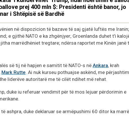
ballove prej 400 mln $: Presidenti është banor, jo
nar i Shtëpisë së Bardhë
vënien në dispozicion të bazave të saj gjatë luftës me Iranin
d; e gjithë NATO e ka zhgënjyer; Groenlanda duhet t'i kaloj
itha marrëdhëniet tregtare; ndërsa raportet me Kinën janë 
lës së tij në hapjen e samitit të NATO-s në
Ankara
, krah
,
Mark Rutte
. Ai nuk kurseu pothuajse askënd, me përjashtim
he liderëve autoritarë me të cilët ndihet më rehat.
p, duke iu referuar vendimit për të mos lejuar përdorimin e
merikane.
 të ashpra, duke deklaruar se armëpushimi 60 ditor ka marr