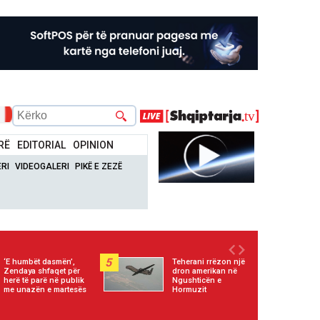
RË
EDITORIAL
OPINION
RI
VIDEOGALERI
PIKË E ZEZË
5
‘E humbët dasmën’,
Teherani rrëzon një
Zendaya shfaqet për
dron amerikan në
herë të parë në publik
Ngushticën e
me unazën e martesës
Hormuzit