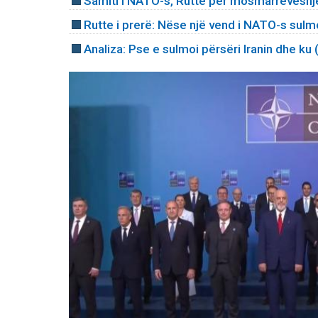
Samiti i NATO-s, Rutte për mosmarrëveshj
Rutte i prerë: Nëse një vend i NATO-s sulmo
Analiza: Pse e sulmoi përsëri Iranin dhe ku