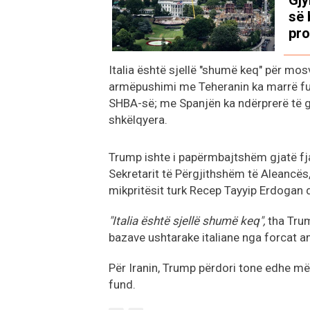
së 
pro
Italia është sjellë "shumë keq" për mos
armëpushimi me Teheranin ka marrë fun
SHBA-së; me Spanjën ka ndërprerë të gj
shkëlqyera.
Trump ishte i papërmbajtshëm gjatë fja
Sekretarit të Përgjithshëm të Aleancës
mikpritësit turk Recep Tayyip Erdogan d
"Italia është sjellë shumë keq",
tha Trum
bazave ushtarake italiane nga forcat a
Për Iranin, Trump përdori tone edhe më
fund.