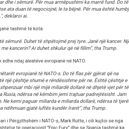
htar dhe i sëmurë. Për mua armëpushimi ka marrë fund. Do të
se ata duan të negociojnë, le ta bëjnë. Për mua është humb
, deklaroi ai.
janë tashmë të kota.
 të sëmurë. Duhet të shpëtojmë prej tyre. Janë një kancer. Nj
 me kancerin? Ai duhet shkulur që në fillim”, tha Trump.
ik edhe ndaj aleatëve evropianë në NATO.
tarët evropianë të NATO-s. Do të flas për gjërat që na
ë një çështje shumë e rëndësishme për ne. Është çështje e
hpenzuar mbi një mijë miliardë dollarë në dhjetë vjet për të
 Rusia, ndërsa në këmbim jemi trajtuar padrejtësisht. Jam
Ne kemi paguar miliarda e miliarda dollarë, ndërsa të tjerë
 ndihmuan gjatë luftës kundër Iranit”, tha Trump.
ri i Përgjithshëm i NATO-s, Mark Rutte, i cili kujtoi se nga
shtetje të operacionit "Epic Fury" dhe se Spanja tashmë ka