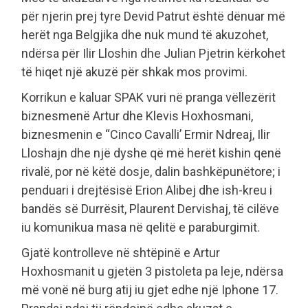
për njerin prej tyre Devid Patrut është dënuar më
herët nga Belgjika dhe nuk mund të akuzohet,
ndërsa për Ilir Lloshin dhe Julian Pjetrin kërkohet
të hiqet një akuzë për shkak mos provimi.
Korrikun e kaluar SPAK vuri në pranga vëllezërit
biznesmenë Artur dhe Klevis Hoxhosmani,
biznesmenin e “Cinco Cavalli’ Ermir Ndreaj, Ilir
Lloshajn dhe një dyshe që më herët kishin qenë
rivalë, por në këtë dosje, dalin bashkëpunëtore; i
penduari i drejtësisë Erion Alibej dhe ish-kreu i
bandës së Durrësit, Plaurent Dervishaj, të cilëve
iu komunikua masa në qelitë e paraburgimit.
Gjatë kontrolleve në shtëpinë e Artur
Hoxhosmanit u gjetën 3 pistoleta pa leje, ndërsa
më vonë në burg atij iu gjet edhe një Iphone 17.