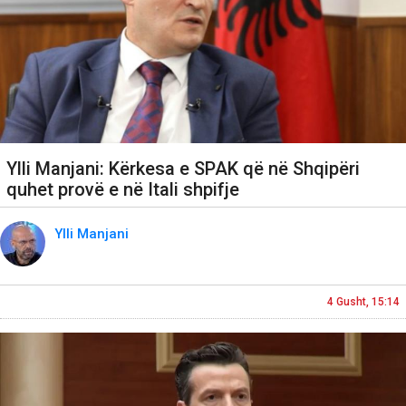
Ylli Manjani: Kërkesa e SPAK që në Shqipëri
quhet provë e në Itali shpifje
Ylli Manjani
4 Gusht, 15:14