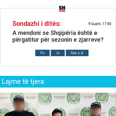
Sondazhi i ditës:
9 Gusht, 17:40
A mendoni se Shqipëria është e
përgatitur për sezonin e zjarreve?
Po
Jo
Nuk e di
Lajme të tjera