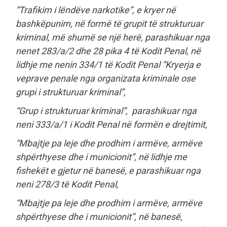
“Trafikim i lëndëve narkotike”, e kryer në
bashkëpunim, në formë të grupit të strukturuar
kriminal, më shumë se një herë, parashikuar nga
nenet 283/a/2 dhe 28 pika 4 të Kodit Penal, në
lidhje me nenin 334/1 të Kodit Penal “Kryerja e
veprave penale nga organizata kriminale ose
grupi i strukturuar kriminal”,
“Grup i strukturuar kriminal”, parashikuar nga
neni 333/a/1 i Kodit Penal në formën e drejtimit,
“Mbajtje pa leje dhe prodhim i armëve, armëve
shpërthyese dhe i municionit”, në lidhje me
fishekët e gjetur në banesë, e parashikuar nga
neni 278/3 të Kodit Penal,
“Mbajtje pa leje dhe prodhim i armëve, armëve
shpërthyese dhe i municionit”, në banesë,