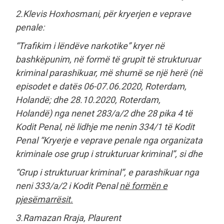
2.Klevis Hoxhosmani, për kryerjen e veprave
penale:
“Trafikim i lëndëve narkotike” kryer në
bashkëpunim, në formë të grupit të strukturuar
kriminal parashikuar, më shumë se një herë (në
episodet e datës 06-07.06.2020, Roterdam,
Holandë; dhe 28.10.2020, Roterdam,
Holandë) nga nenet 283/a/2 dhe 28 pika 4 të
Kodit Penal, në lidhje me nenin 334/1 të Kodit
Penal “Kryerje e veprave penale nga organizata
kriminale ose grup i strukturuar kriminal”, si dhe
“Grup i strukturuar kriminal”, e parashikuar nga
neni 333/a/2 i Kodit Penal
në formën e
pjesëmarrësit.
3.Ramazan Rraja, Plaurent