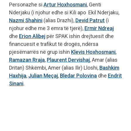
Personazhe si
Artur Hoxhosmani
, Genti
Nderjaku (i njohur edhe si Kili apo Ekil Nderjaku,
Nazmi Shahini
(alias Drazhi),
Devid Patrut
(i
njohur edhe me 3 emra të tjerë),
Ermir Ndreaj
dhe
Erion Alibej
për SPAK ishin drejtuesit dhe
financuesit e trafikut të drogës, ndërsa
pjesëmarrës në grup ishin
Klevis Hoxhosmani
,
Ramazan Rraja
,
Plaurent Dervishaj
, Amar (alias
Dritan) Shkëmbi, Amer (alias Ilir) Lloshi,
Bashkim
Haxhija
,
Julian Meçaj
,
Bledar Polovina
dhe
Endrit
Sinani
.