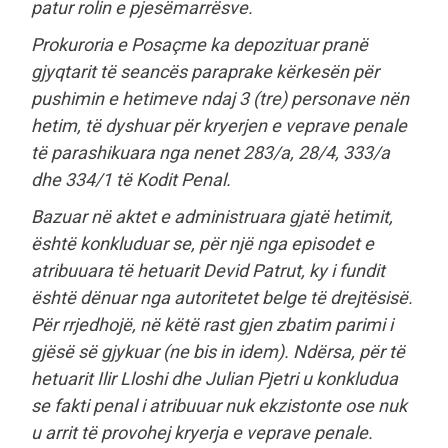
patur rolin e pjesëmarrësve.
Prokuroria e Posaçme ka depozituar pranë
gjyqtarit të seancës paraprake kërkesën për
pushimin e hetimeve ndaj 3 (tre) personave nën
hetim, të dyshuar për kryerjen e veprave penale
të parashikuara nga nenet 283/a, 28/4, 333/a
dhe 334/1 të Kodit Penal.
Bazuar në aktet e administruara gjatë hetimit,
është konkluduar se, për një nga episodet e
atribuuara të hetuarit Devid Patrut, ky i fundit
është dënuar nga autoritetet belge të drejtësisë.
Për rrjedhojë, në këtë rast gjen zbatim parimi i
gjësë së gjykuar (ne bis in idem). Ndërsa, për të
hetuarit Ilir Lloshi dhe Julian Pjetri u konkludua
se fakti penal i atribuuar nuk ekzistonte ose nuk
u arrit të provohej kryerja e veprave penale.