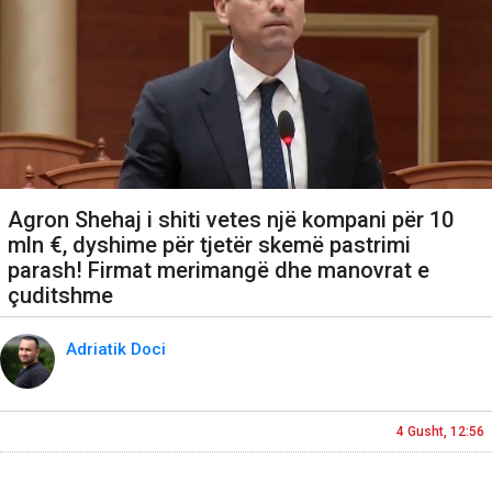
Agron Shehaj i shiti vetes një kompani për 10
mln €, dyshime për tjetër skemë pastrimi
parash! Firmat merimangë dhe manovrat e
çuditshme
Adriatik Doci
4 Gusht, 12:56