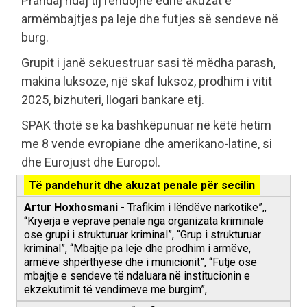
Prandaj ndaj tij rëndojnë edhe akuzat e
armëmbajtjes pa leje dhe futjes së sendeve në
burg.
Grupit i janë sekuestruar sasi të mëdha parash,
makina luksoze, një skaf luksoz, prodhim i vitit
2025, bizhuteri, llogari bankare etj.
SPAK thotë se ka bashkëpunuar në këtë hetim
me 8 vende evropiane dhe amerikano-latine, si
dhe Eurojust dhe Europol.
Të pandehurit dhe akuzat penale për secilin
Artur Hoxhosmani
- Trafikim i lëndëve narkotike”,,
“Kryerja e veprave penale nga organizata kriminale
ose grupi i strukturuar kriminal”, “Grup i strukturuar
kriminal”, “Mbajtje pa leje dhe prodhim i armëve,
armëve shpërthyese dhe i municionit”, “Futje ose
mbajtje e sendeve të ndaluara në institucionin e
ekzekutimit të vendimeve me burgim”,