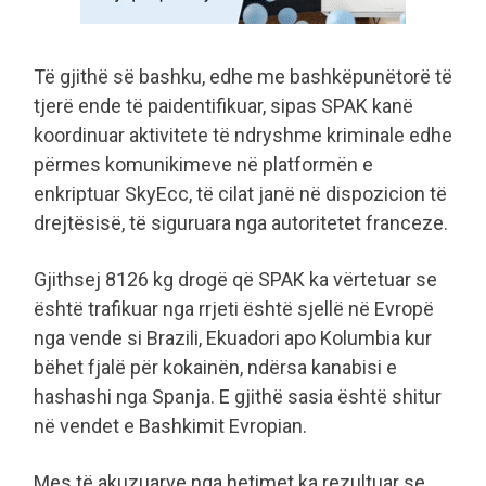
Të gjithë së bashku, edhe me bashkëpunëtorë të
tjerë ende të paidentifikuar, sipas SPAK kanë
koordinuar aktivitete të ndryshme kriminale edhe
përmes komunikimeve në platformën e
enkriptuar SkyEcc, të cilat janë në dispozicion të
drejtësisë, të siguruara nga autoritetet franceze.
Gjithsej 8126 kg drogë që SPAK ka vërtetuar se
është trafikuar nga rrjeti është sjellë në Evropë
nga vende si Brazili, Ekuadori apo Kolumbia kur
bëhet fjalë për kokainën, ndërsa kanabisi e
hashashi nga Spanja. E gjithë sasia është shitur
në vendet e Bashkimit Evropian.
Mes të akuzuarve nga hetimet ka rezultuar se