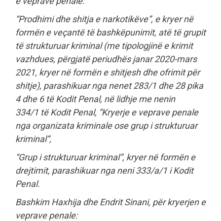
e veprave penale:
“Prodhimi dhe shitja e narkotikëve”, e kryer në
formën e veçantë të bashkëpunimit, atë të grupit
të strukturuar kriminal (me tipologjinë e krimit
vazhdues, përgjatë periudhës janar 2020-mars
2021, kryer në formën e shitjesh dhe ofrimit për
shitje), parashikuar nga nenet 283/1 dhe 28 pika
4 dhe 6 të Kodit Penal, në lidhje me nenin
334/1 të Kodit Penal, “Kryerje e veprave penale
nga organizata kriminale ose grup i strukturuar
kriminal”,
“Grup i strukturuar kriminal”, kryer në formën e
drejtimit, parashikuar nga neni 333/a/1 i Kodit
Penal.
Bashkim Haxhija dhe Endrit Sinani, për kryerjen e
veprave penale: