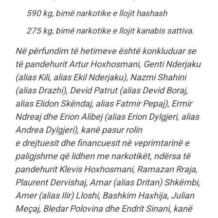
590 kg, bimë narkotike e llojit hashash
275 kg, bimë narkotike e llojit kanabis sattiva.
Në përfundim të hetimeve është konkluduar se
të pandehurit Artur Hoxhosmani, Genti Nderjaku
(alias Kili, alias Ekil Nderjaku), Nazmi Shahini
(alias Drazhi), Devid Patrut (alias Devid Boraj,
alias Elidon Skëndaj, alias Fatmir Pepaj), Ermir
Ndreaj dhe Erion Alibej (alias Erion Dylgjeri, alias
Andrea Dylgjeri), kanë pasur rolin
e drejtuesit dhe financuesit në veprimtarinë e
paligjshme që lidhen me narkotikët, ndërsa të
pandehurit Klevis Hoxhosmani, Ramazan Rraja,
Plaurent Dervishaj, Amar (alias Dritan) Shkëmbi,
Amer (alias Ilir) Lloshi, Bashkim Haxhija, Julian
Meçaj, Bledar Polovina dhe Endrit Sinani, kanë