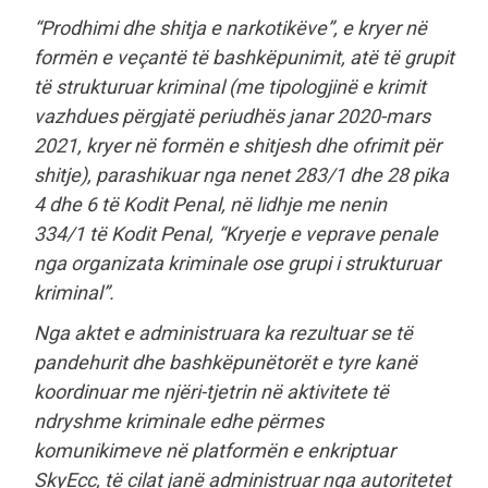
“Prodhimi dhe shitja e narkotikëve”, e kryer në
formën e veçantë të bashkëpunimit, atë të grupit
të strukturuar kriminal (me tipologjinë e krimit
vazhdues përgjatë periudhës janar 2020-mars
2021, kryer në formën e shitjesh dhe ofrimit për
shitje), parashikuar nga nenet 283/1 dhe 28 pika
4 dhe 6 të Kodit Penal, në lidhje me nenin
334/1 të Kodit Penal, “Kryerje e veprave penale
nga organizata kriminale ose grupi i strukturuar
kriminal”.
Nga aktet e administruara ka rezultuar se të
pandehurit dhe bashkëpunëtorët e tyre kanë
koordinuar me njëri-tjetrin në aktivitete të
ndryshme kriminale edhe përmes
komunikimeve në platformën e enkriptuar
SkyEcc, të cilat janë administruar nga autoritetet