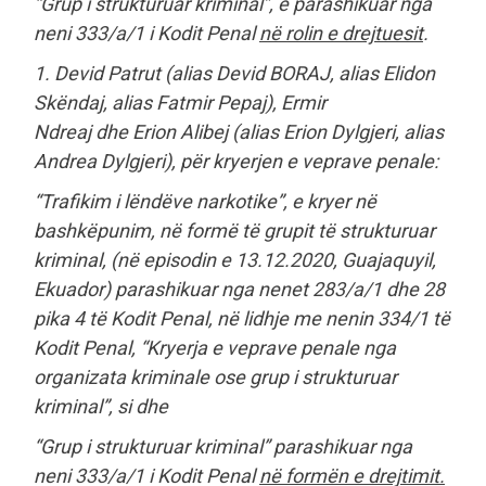
“Grup i strukturuar kriminal”, e parashikuar nga
neni 333/a/1 i Kodit Penal
në rolin e drejtuesit
.
1. Devid Patrut (alias Devid BORAJ, alias Elidon
Skëndaj, alias Fatmir Pepaj), Ermir
Ndreaj dhe Erion Alibej (alias Erion Dylgjeri, alias
Andrea Dylgjeri), për kryerjen e veprave penale:
“Trafikim i lëndëve narkotike”, e kryer në
bashkëpunim, në formë të grupit të strukturuar
kriminal, (në episodin e 13.12.2020, Guajaquyil,
Ekuador) parashikuar nga nenet 283/a/1 dhe 28
pika 4 të Kodit Penal, në lidhje me nenin 334/1 të
Kodit Penal, “Kryerja e veprave penale nga
organizata kriminale ose grup i strukturuar
kriminal”, si dhe
“Grup i strukturuar kriminal” parashikuar nga
neni 333/a/1 i Kodit Penal
në formën e drejtimit.