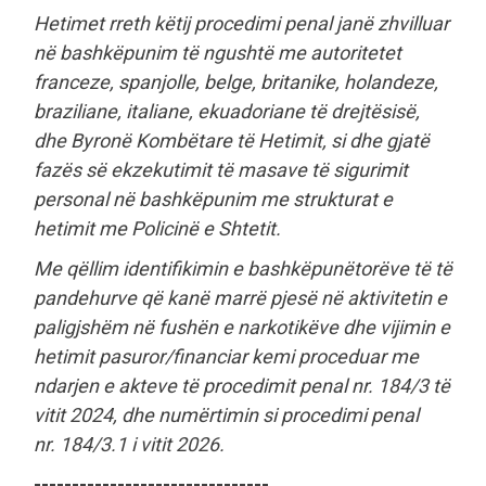
Hetimet rreth këtij procedimi penal janë zhvilluar
në bashkëpunim të ngushtë me autoritetet
franceze, spanjolle, belge, britanike, holandeze,
braziliane, italiane, ekuadoriane të drejtësisë,
dhe Byronë Kombëtare të Hetimit, si dhe gjatë
fazës së ekzekutimit të masave të sigurimit
personal në bashkëpunim me strukturat e
hetimit me Policinë e Shtetit.
Me qëllim identifikimin e bashkëpunëtorëve të të
pandehurve që kanë marrë pjesë në aktivitetin e
paligjshëm në fushën e narkotikëve dhe vijimin e
hetimit pasuror/financiar kemi proceduar me
ndarjen e akteve të procedimit penal nr. 184/3 të
vitit 2024, dhe numërtimin si procedimi penal
nr. 184/3.1 i vitit 2026.
-------------------------------