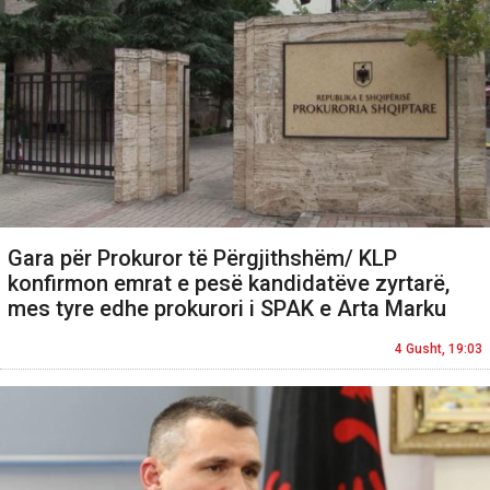
Gara për Prokuror të Përgjithshëm/ KLP
konfirmon emrat e pesë kandidatëve zyrtarë,
mes tyre edhe prokurori i SPAK e Arta Marku
4 Gusht, 19:03