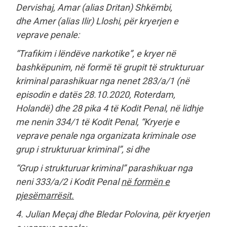
Dervishaj, Amar (alias Dritan) Shkëmbi,
dhe Amer (alias Ilir) Lloshi, për kryerjen e
veprave penale:
“Trafikim i lëndëve narkotike”, e kryer në
bashkëpunim, në formë të grupit të strukturuar
kriminal parashikuar nga nenet 283/a/1 (në
episodin e datës 28.10.2020, Roterdam,
Holandë) dhe 28 pika 4 të Kodit Penal, në lidhje
me nenin 334/1 të Kodit Penal, “Kryerje e
veprave penale nga organizata kriminale ose
grup i strukturuar kriminal”, si dhe
“Grup i strukturuar kriminal” parashikuar nga
neni 333/a/2 i Kodit Penal
në formën e
pjesëmarrësit.
4. Julian Meçaj dhe Bledar Polovina, për kryerjen