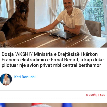
Dosja ‘AKSHI’/ Ministria e Drejtësisë i kërkon
Francës ekstradimin e Ermal Beqirit, u kap duke
pilotuar një avion privat mbi central bërthamor
Keti Banushi
5 Gusht, 16:30