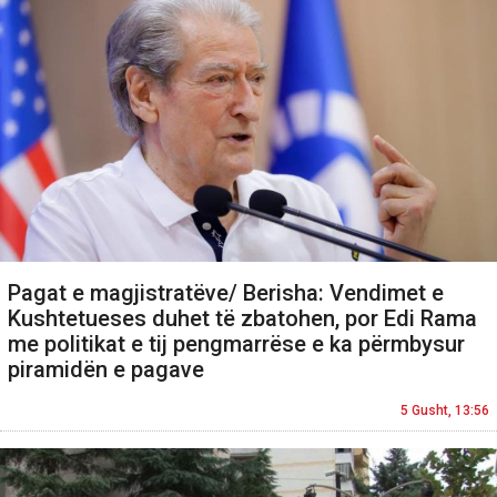
Pagat e magjistratëve/ Berisha: Vendimet e
Kushtetueses duhet të zbatohen, por Edi Rama
me politikat e tij pengmarrëse e ka përmbysur
piramidën e pagave
5 Gusht, 13:56