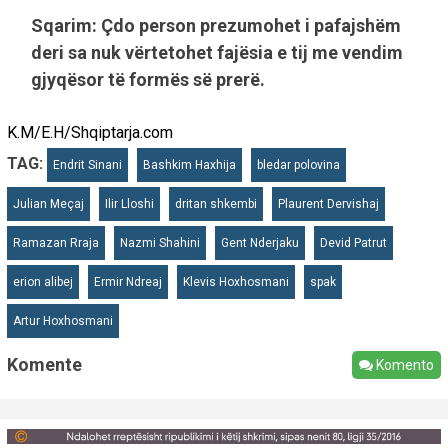
Sqarim: Çdo person prezumohet i pafajshëm
deri sa nuk vërtetohet fajësia e tij me vendim
gjyqësor të formës së prerë.
K.M/E.H/Shqiptarja.com
TAG:
Endrit Sinani
Bashkim Haxhija
bledar polovina
Julian Meçaj
Ilir Lloshi
dritan shkembi
Plaurent Dervishaj
Ramazan Rraja
Nazmi Shahini
Gent Nderjaku
Devid Patrut
erion alibej
Ermir Ndreaj
Klevis Hoxhosmani
spak
Artur Hoxhosmani
Komente
Komento