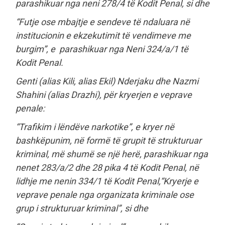
parashikuar nga neni 278/4 të Kodit Penal, si dhe
“Futje ose mbajtje e sendeve të ndaluara në
institucionin e ekzekutimit të vendimeve me
burgim”, e parashikuar nga Neni 324/a/1 të
Kodit Penal.
Genti (alias Kili, alias Ekil) Nderjaku dhe Nazmi
Shahini (alias Drazhi), për kryerjen e veprave
penale:
“Trafikim i lëndëve narkotike”, e kryer në
bashkëpunim, në formë të grupit të strukturuar
kriminal, më shumë se një herë, parashikuar nga
nenet 283/a/2 dhe 28 pika 4 të Kodit Penal, në
lidhje me nenin 334/1 të Kodit Penal,“Kryerje e
veprave penale nga organizata kriminale ose
grup i strukturuar kriminal”, si dhe