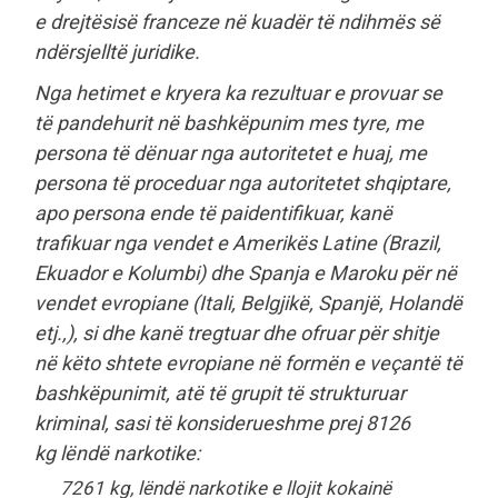
e drejtësisë franceze në kuadër të ndihmës së
ndërsjelltë juridike.
Nga hetimet e kryera ka rezultuar e provuar se
të pandehurit në bashkëpunim mes tyre, me
persona të dënuar nga autoritetet e huaj, me
persona të proceduar nga autoritetet shqiptare,
apo persona ende të paidentifikuar, kanë
trafikuar nga vendet e Amerikës Latine (Brazil,
Ekuador e Kolumbi) dhe Spanja e Maroku për në
vendet evropiane (Itali, Belgjikë, Spanjë, Holandë
etj.,), si dhe kanë tregtuar dhe ofruar për shitje
në këto shtete evropiane në formën e veçantë të
bashkëpunimit, atë të grupit të strukturuar
kriminal, sasi të konsiderueshme prej 8126
kg lëndë narkotike:
7261 kg, lëndë narkotike e llojit kokainë