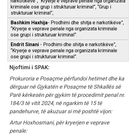
narkotikëve”, “Kryerje e veprave penale nga organizata
kriminale ose grup i strukturuar kriminal”, “Grup i
strukturuar kriminal”,
Bashkim Haxhija
- Prodhimi dhe shitja e narkotikëve”,
“Kryerje e veprave penale nga organizata kriminale
ose grupi i strukturuar kriminal”.
Endrit Sinani
- Prodhimi dhe shitja e narkotikëve”,
“Kryerje e veprave penale nga organizata kriminale
ose grupi i strukturuar kriminal”.
Njoftimi i SPAK:
Prokuroria e Posaçme përfundoi hetimet dhe ka
dërguar në Gjykatën e Posaçme të Shkallës së
Parë kërkesën për gjykim të procedimit penal nr.
184/3 të vitit 2024, në ngarkim të 15 të
pandehurve, të akuzuar si më poshtë vijon:
Artur Hoxhosmani, për kryerjen e veprave
penale: