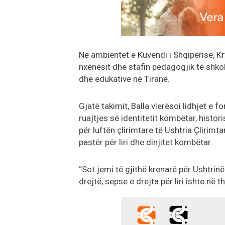
Në ambientet e Kuvendi i Shqipërisë, Kr
nxënësit dhe stafin pedagogjik të shkol
dhe edukative në Tiranë.
Gjatë takimit, Balla vlerësoi lidhjet e
ruajtjes së identitetit kombëtar, histori
për luftën çlirimtare të Ushtria Çlirimta
pastër për liri dhe dinjitet kombëtar.
“Sot jemi të gjithë krenarë për Ushtrinë 
drejtë, sepse e drejta për liri ishte në 