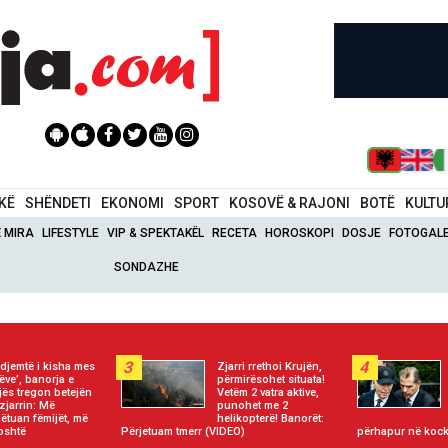
IKË
SHËNDETI
EKONOMI
SPORT
KOSOVË & RAJONI
BOTË
KULTU
Ë MIRA
LIFESTYLE
VIP & SPEKTAKËL
RECETA
HOROSKOPI
DOSJE
FOTOGALE
SONDAZHE
3
4
 djemtë i kisha mes
Zjarri rrethoi Krujën,
këve’, banorja e
përmirësohet situata!
jës tregon betejën
Vetëm 2 vatra aktive,
zjarrin: Më
punohet me 2
ëtuan fëmijët, më
helikopterë! Banorët:
oshtë
Përjetuam tmerr (VIDEO)
përhapur në koc