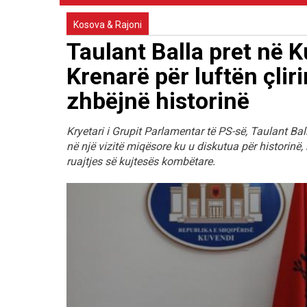
Kosova & Rajoni
Taulant Balla pret në K
Krenarë për luftën çlir
zhbëjnë historinë
Kryetari i Grupit Parlamentar të PS-së, Taulant Bal
në një vizitë miqësore ku u diskutua për histori
ruajtjes së kujtesës kombëtare.