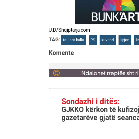
U.D/Shqiptarja.com
TAG:
taulant balla
PS
kuvend
lipjan
k
Komente
Sondazhi i ditës:
GJKKO kërkon të kufizoj
gazetarëve gjatë seanca