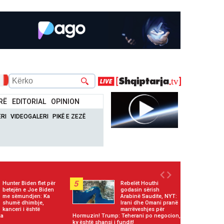
RË
EDITORIAL
OPINION
RI
VIDEOGALERI
PIKË E ZEZË
5
Hunter Biden flet për
Rebelët Houthi
betejën e Joe Biden
godasin sërish
me sëmundjen: Ka
Arabinë Saudite, NYT:
shumë dhimbje,
Irani dhe Omani pranë
kanceri i është
marrëveshjes për
ka
Hormuzin! Trump: Teherani po negocion,
ky është shansi i fundit!