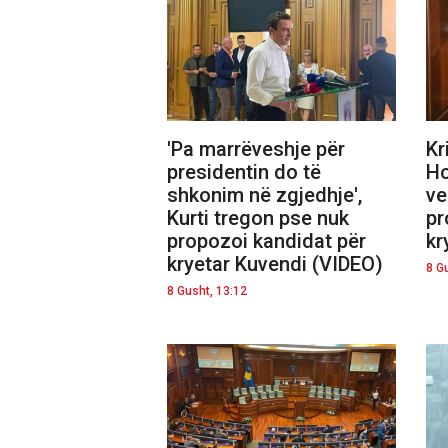
'Pa marrëveshje për
Kr
presidentin do të
Ho
shkonim në zgjedhje',
ve
Kurti tregon pse nuk
pr
propozoi kandidat për
kr
kryetar Kuvendi (VIDEO)
8 G
8 Gusht, 13:12