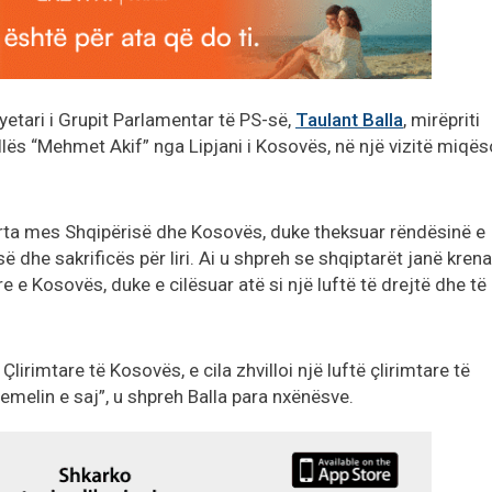
yetari i Grupit Parlamentar të PS-së,
Taulant Balla
, mirëpriti
lës “Mehmet Akif” nga Lipjani i Kosovës, në një vizitë miqës
 forta mes Shqipërisë dhe Kosovës, duke theksuar rëndësinë e
së dhe sakrificës për liri. Ai u shpreh se shqiptarët janë kren
re e Kosovës, duke e cilësuar atë si një luftë të drejtë dhe të
Çlirimtare të Kosovës, e cila zhvilloi një luftë çlirimtare të
themelin e saj”, u shpreh Balla para nxënësve.