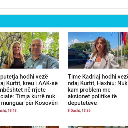
putetja hodhi vezë
Time Kadriaj hodhi vez
aj Kurtit, kreu i AAK-së
ndaj Kurtit, Haxhiu: Nuk
mbështet në rrjete
kam problem me
ciale: Timja kurrë nuk
aksionet politike të
 munguar për Kosovën
deputetëve
usht, 13:43
8 Gusht, 13:39