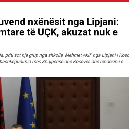
uvend nxënësit nga Lipjani:
imtare të UÇK, akuzat nuk e
la, priti sot një grup nga shkolla 'Mehmet Akif' nga Lipjani i Kos
në, bashkëpunimin mes Shqipërisë dhe Kosovës dhe rëndësinë e