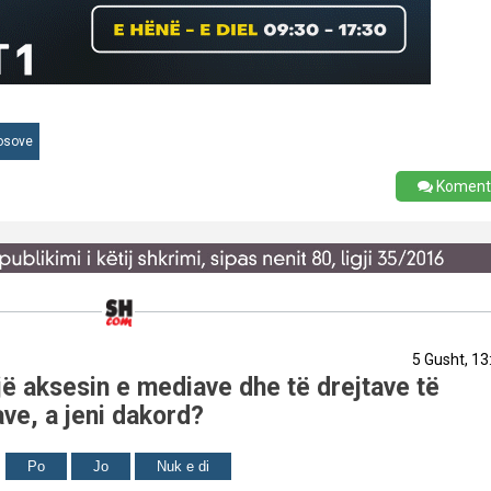
osove
Koment
5 Gusht, 13
ë aksesin e mediave dhe të drejtave të
ve, a jeni dakord?
Po
Jo
Nuk e di