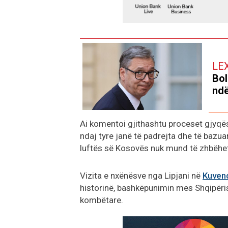
LE
Bol
ndë
Ai komentoi gjithashtu proceset gjyqës
ndaj tyre janë të padrejta dhe të bazua
luftës së Kosovës nuk mund të zhbëhe
Vizita e nxënësve nga Lipjani në
Kuven
historinë, bashkëpunimin mes Shqipëri
kombëtare.