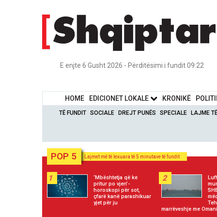
E enjte 6 Gusht 2026 - Përditësimi i fundit 09:22
HOME
EDICIONET LOKALE
KRONIKË
POLIT
TË FUNDIT
SOCIALE
DREJT PUNËS
SPECIALE
LAJME T
POP 5
Lajmet më të lexuara të 5 minutave të fundit
1
2
‘Mbështetja që ke
Luf
pritur po vjen’-
mun
horoskopi për sot,
SHB
çfarë kanë parashikuar
mëd
yjet për ju
Teh
marrëveshje me Oman