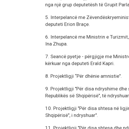
nga një grup deputetësh të Grupit Parl
5. Interpelancë me Zëvendëskryeministr
deputeti Erion Braçe.
6. Interpelancë me Ministrin e Turizmit,
Ina Zhupa.
7. Seancë pyetje - përgjigje me Ministr
kërkuar nga deputeti Erald Kapri.
8. Projektligji “Për dhënie amnistie".
9. Projektligji "Për disa ndryshime dhe
Republikës së Shqipërisë", të ndryshuar
10. Projektligji "Për disa shtesa në ligj
Shqipërisë", i ndryshuar".
11. Projektligji "Për disa shtesa dhe n