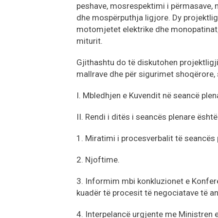
peshave, mosrespektimi i përmasave, m
dhe mospërputhja ligjore. Dy projektl
motomjetet elektrike dhe monopatinat, p
miturit.
Gjithashtu do të diskutohen projektligji
mallrave dhe për sigurimet shoqërore, 
I. Mbledhjen e Kuvendit në seancë plen
II. Rendi i ditës i seancës plenare ësht
1. Miratimi i procesverbalit të seancës
2. Njoftime.
3. Informim mbi konkluzionet e Konfere
kuadër të procesit të negociatave të an
4. Interpelancë urgjente me Ministren e