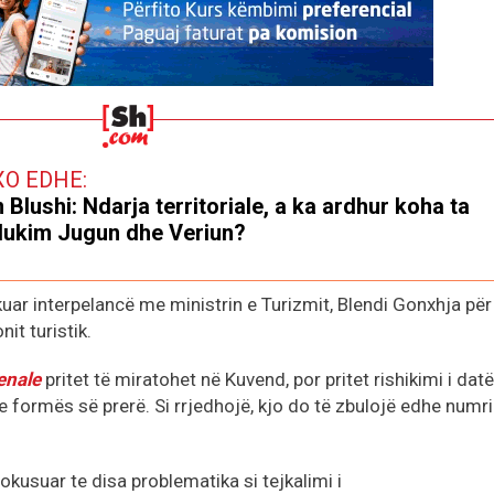
XO EDHE:
 Blushi: Ndarja territoriale, a ka ardhur koha ta
ukim Jugun dhe Veriun?
uar interpelancë me ministrin e Turizmit, Blendi Gonxhja për
it turistik.
enale
pritet të miratohet në Kuvend, por pritet rishikimi i dat
e formës së prerë. Si rrjedhojë, kjo do të zbulojë edhe numr
fokusuar te disa problematika si tejkalimi i