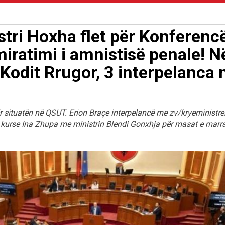
tri Hoxha flet për Konferenc
miratimi i amnistisë penale! N
Kodit Rrugor, 3 interpelanca 
r situatën në QSUT. Erion Braçe interpelancë me zv/kryeministre
, kurse Ina Zhupa me ministrin Blendi Gonxhja për masat e marr