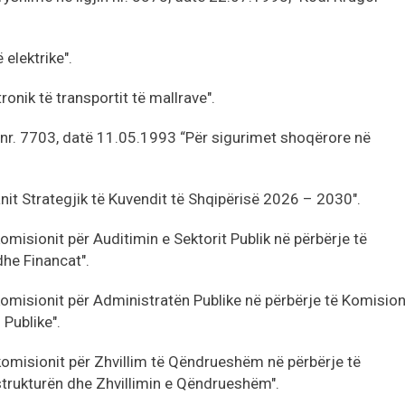
.
 elektrike".
ronik të transportit të mallrave".
jin nr. 7703, datë 11.05.1993 “Për sigurimet shoqërore në
nit Strategjik të Kuvendit të Shqipërisë 2026 – 2030".
omisionit për Auditimin e Sektorit Publik në përbërje të
he Financat".
komisionit për Administratën Publike në përbërje të Komision
Publike".
komisionit për Zhvillim të Qëndrueshëm në përbërje të
strukturën dhe Zhvillimin e Qëndrueshëm".