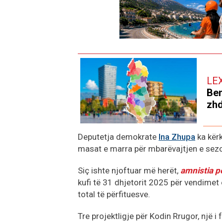
LE
Ben
zhd
Deputetja demokrate
Ina Zhupa
ka kërk
masat e marra për mbarëvajtjen e sezon
Siç ishte njoftuar më herët,
amnistia p
kufi të 31 dhjetorit 2025 për vendimet 
total të përfituesve.
Tre projektligje për Kodin Rrugor, një i 