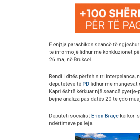
E enjtja parashikon seancë të ngjeshur
të informojë lidhur me konkluzionet p
26 maj në Bruksel.
Rendi i ditës përfshin tri interpelanca
deputetëve të
PD
lidhur me mungesat d
Kapri është kërkuar një seancë pyetje-
bëjnë analiza pas datës 20 të çdo muaj
Deputeti socialist
Erion Braçe
kërkon s
ndërtimeve pa leje.