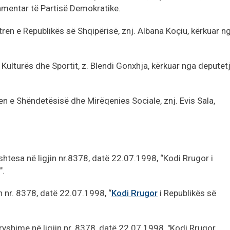
amentar të Partisë Demokratike.
en e Republikës së Shqipërisë, znj. Albana Koçiu, kërkuar n
 Kulturës dhe Sportit, z. Blendi Gonxhja, kërkuar nga deputet
en e Shëndetësisë dhe Mirëqenies Sociale, znj. Evis Sala,
 shtesa në ligjin nr.8378, datë 22.07.1998, “Кodi Rrugor i
".
in nr. 8378, datë 22.07.1998, “
Kodi Rrugor
i Republikës së
dryshime në ligjin nr. 8378, datë 22.07.1998, "Kodi Rrugor