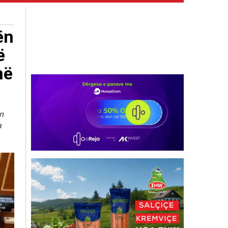
ën
ë
në
n
a