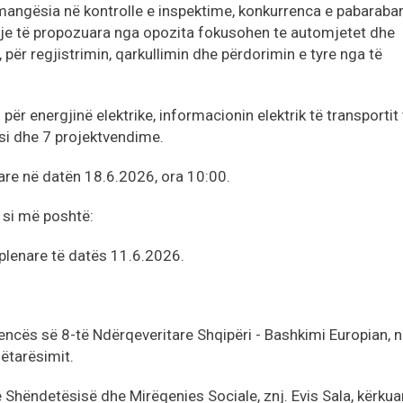
angësia në kontrolle e inspektime, konkurrenca e pabaraba
igje të propozuara nga opozita fokusohen te automjetet dhe
ër regjistrimin, qarkullimin dhe përdorimin e tyre nga të
 për energjinë elektrike, informacionin elektrik të transportit 
si dhe 7 projektvendime.
are në datën 18.6.2026, ora 10:00.
ë si më poshtë:
 plenare të datës 11.6.2026.
ncës së 8-të Ndërqeveritare Shqipëri - Bashkimi Europian, 
ëtarësimit.
 Shëndetësisë dhe Mirëqenies Sociale, znj. Evis Sala, kërkua