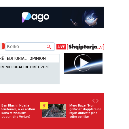
RË
EDITORIAL
OPINION
RI
VIDEOGALERI
PIKË E ZEZË
5
Ben Blushi: Ndarja
Mero Baze: ‘Non
territoriale, a ka ardhur
grata’-at shqiptare në
koha ta zhdukim
rajon duhet të jenë
Jugun dhe Veriun?
edhe politike