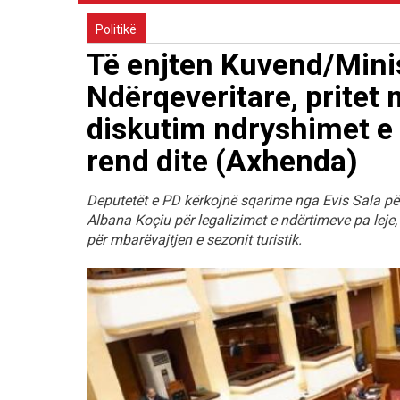
Politikë
Të enjten Kuvend/Minis
Ndërqeveritare, pritet 
diskutim ndryshimet e 
rend dite (Axhenda)
Deputetët e PD kërkojnë sqarime nga Evis Sala pë
Albana Koçiu për legalizimet e ndërtimeve pa leje
për mbarëvajtjen e sezonit turistik.