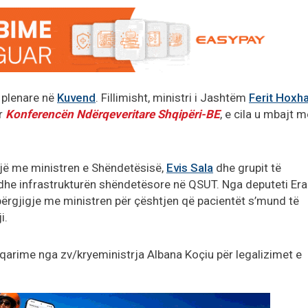
 plenare në
Kuvend
. Fillimisht, ministri i Jashtëm
Ferit Hoxh
ër
Konferencën Ndërqeveritare Shqipëri-BE
, e cila u mbajt m
, një me ministren e Shëndetësisë,
Evis Sala
dhe grupit të
he infrastrukturën shëndetësore në QSUT. Nga deputeti Era
përgjigje me ministren për çështjen që pacientët s’mund të
i.
qarime nga zv/kryeministrja Albana Koçiu për legalizimet e