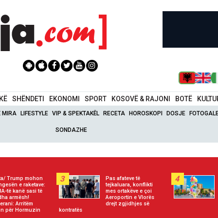
IKË
SHËNDETI
EKONOMI
SPORT
KOSOVË & RAJONI
BOTË
KULTU
Ë MIRA
LIFESTYLE
VIP & SPEKTAKËL
RECETA
HOROSKOPI
DOSJE
FOTOGALE
SONDAZHE
3
4
ta/ Trump mohon
Pas afateve të
gesën e raketave:
tejkaluara, konflikti
A-të kanë sasi të
mes ortakëve e çoi
ha armësh!
Aeroportin e Vlorës
erani: Arritëm
drejt zgjidhjes së
in për Hormuzin
kontratës