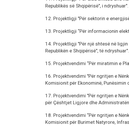
Republikës së Shqipërisë", i ndryshuar"
12. Projektligji "Për sektorin e energjisë
13. Projektligji “Për informacionin elekt
14. Projektligji "Për një shtesë në lig
Republikën e Shqipërisë", të ndryshuar".
15. Projektvendimi “Për miratimin e Pla
16. Projektvendimi "Për ngritjen e Nënk
Komisionit për Ekonominë, Punësimin d
17. Projektvendimi "Për ngritjen e Nën
për Çështjet Ligjore dhe Administratën 
18. Projektvendimi “Për ngritjen e Nën
Komisionit për Burimet Natyrore, Infra