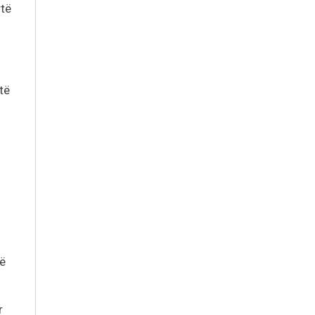
rtë
të
në
r