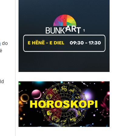
a
do
ë
ld