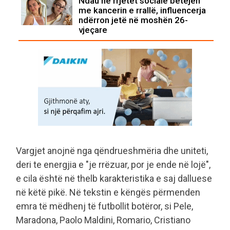
Ndau në rrjetet sociale betejën
me kancerin e rrallë, influencerja
ndërron jetë në moshën 26-
vjeçare
Vargjet anojnë nga qëndrueshmëria dhe uniteti,
deri te energjia e "je rrëzuar, por je ende në lojë",
e cila është në thelb karakteristika e saj dalluese
në këtë pikë. Në tekstin e këngës përmenden
emra të mëdhenj të futbollit botëror, si Pele,
Maradona, Paolo Maldini, Romario, Cristiano