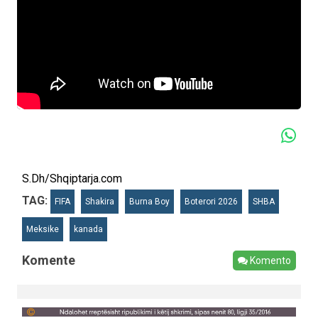
S.Dh/Shqiptarja.com
TAG:
FIFA
Shakira
Burna Boy
Boterori 2026
SHBA
Meksike
kanada
Komente
Komento