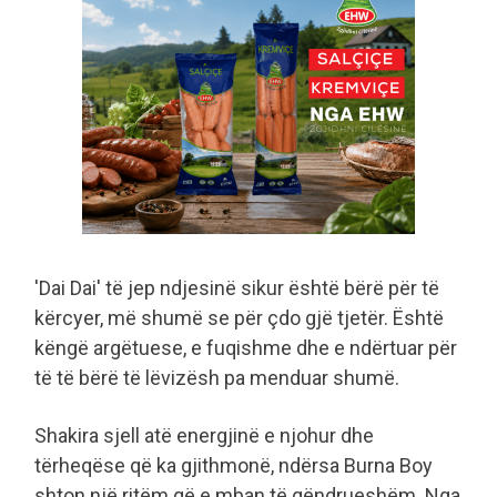
'Dai Dai' të jep ndjesinë sikur është bërë për të
kërcyer, më shumë se për çdo gjë tjetër. Është
këngë argëtuese, e fuqishme dhe e ndërtuar për
të të bërë të lëvizësh pa menduar shumë.
Shakira sjell atë energjinë e njohur dhe
tërheqëse që ka gjithmonë, ndërsa Burna Boy
shton një ritëm që e mban të qëndrueshëm. Nga