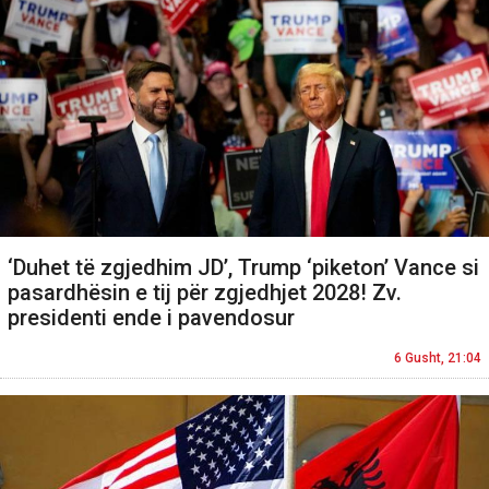
‘Duhet të zgjedhim JD’, Trump ‘piketon’ Vance si
pasardhësin e tij për zgjedhjet 2028! Zv.
presidenti ende i pavendosur
6 Gusht, 21:04