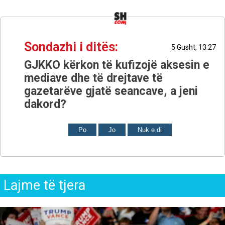
Sondazhi i ditës:
5 Gusht, 13:27
GJKKO kërkon të kufizojë aksesin e
mediave dhe të drejtave të
gazetarëve gjatë seancave, a jeni
dakord?
Po
Jo
Nuk e di
Lajme të tjera