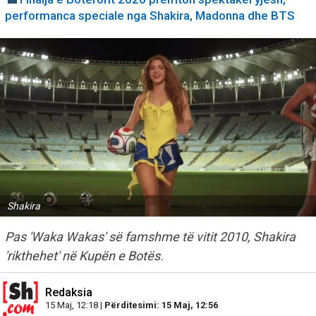
performanca speciale nga Shakira, Madonna dhe BTS
Shakira
Pas 'Waka Wakas' së famshme të vitit 2010, Shakira
'rikthehet' në Kupën e Botës.
Redaksia
15 Maj, 12:18 |
Përditesimi: 15 Maj, 12:56