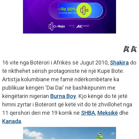
16 vite nga Botërori i Afrikës së Jugut 2010,
Shakira
do
të rikthehet sërish protagoniste në një Kupë Bote.
Artistja kolumbiane me famë ndërkombëtare ka
publikuar këngën 'Dai Dai' në bashkëpunim me
këngëtarin nigerian
Burna Boy
. Kjo këngë do të jetë
himni zyrtar i Botërorit që këtë vit do të zhvillohet nga
11 qershori deri më 19 korrik në
SHBA
,
Meksikë
dhe
Kanada
.