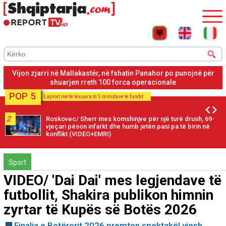
Mallakastër, rinis ndërhyrja nga ajri për shuarjen e vatrës së
zjarrit në fshatin Panahor
POP 5
Lajmet më të lexuara të 5 minutave të fundit
2
Roskovec/ Sherr mes komshinjve për një turë drush, 69-
vjeçari pëson infarkt dhe humb jetën pasi pa të birin në
konflikt (VIDEO+EMRI)
Sport
VIDEO/ 'Dai Dai' mes legjendave të
futbollit, Shakira publikon himnin
zyrtar të Kupës së Botës 2026
Finalja e Botërorit 2026 premton spektakël yjesh,