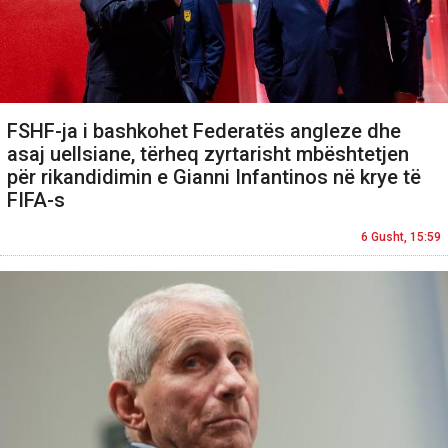
FSHF-ja i bashkohet Federatës angleze dhe
asaj uellsiane, tërheq zyrtarisht mbështetjen
për rikandidimin e Gianni Infantinos në krye të
FIFA-s
6 Gusht, 15:59