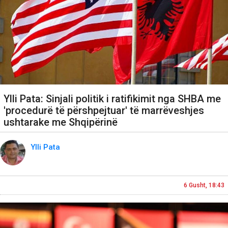
Ylli Pata: Sinjali politik i ratifikimit nga SHBA me
'procedurë të përshpejtuar' të marrëveshjes
ushtarake me Shqipërinë
Ylli Pata
6 Gusht, 18:43