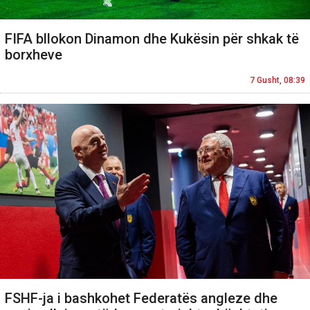
FIFA bllokon Dinamon dhe Kukësin për shkak të
borxheve
7 Gusht, 08:39
FSHF-ja i bashkohet Federatës angleze dhe