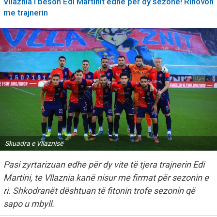
Vllaznia i beson Edi Martinit edhe për dy sezone! Rinovon
me trajnerin
Skuadra e Vllaznisë
Pasi zyrtarizuan edhe për dy vite të tjera trajnerin Edi
Martini, te Vllaznia kanë nisur me firmat për sezonin e
ri. Shkodranët dështuan të fitonin trofe sezonin që
sapo u mbyll.