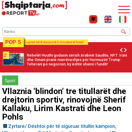
POP 5
Lajmet më të lexuara të 5 minutave të fundit
2
Rebelët Houthi godasin sërish Arabinë Saudite, NYT: Irani
dhe Omani pranë marrëveshjes për Hormuzin! Trump:
Teherani po negocion, ky është shansi i fundit!
Sport
Vllaznia 'blindon' tre titullarët dhe
drejtorin sportiv, rinovojnë Sherif
Kallaku, Lirim Kastrati dhe Leon
Pohls
Zyrtare/ Dështoi për të siguruar titullin kampion,