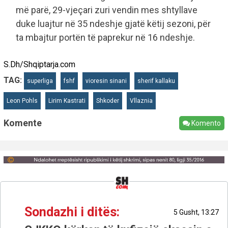
më parë, 29-vjeçari zuri vendin mes shtyllave
duke luajtur në 35 ndeshje gjatë këtij sezoni, për
ta mbajtur portën të paprekur në 16 ndeshje.
S.Dh/Shqiptarja.com
TAG:
superliga
fshf
vioresin sinani
sherif kallaku
Leon Pohls
Lirim Kastrati
Shkoder
Vllaznia
Komente
Komento
Sondazhi i ditës:
5 Gusht, 13:27