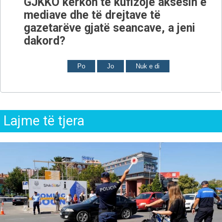
GJKKO kërkon të kufizojë aksesin e
mediave dhe të drejtave të
gazetarëve gjatë seancave, a jeni
dakord?
Po
Jo
Nuk e di
Lajme të tjera