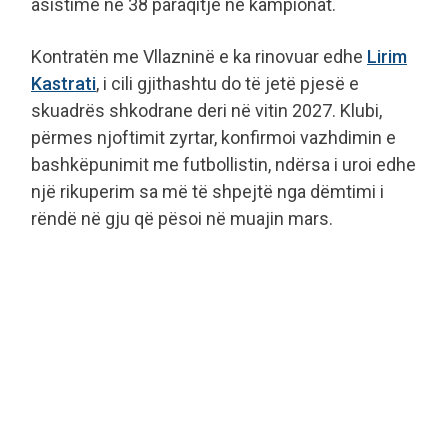
asistime në 38 paraqitje në kampionat.
Kontratën me Vllazninë e ka rinovuar edhe
Lirim
Kastrati
, i cili gjithashtu do të jetë pjesë e
skuadrës shkodrane deri në vitin 2027. Klubi,
përmes njoftimit zyrtar, konfirmoi vazhdimin e
bashkëpunimit me futbollistin, ndërsa i uroi edhe
një rikuperim sa më të shpejtë nga dëmtimi i
rëndë në gju që pësoi në muajin mars.