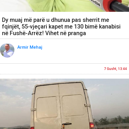
Dy muaj më parë u dhunua pas sherrit me
fqinjët, 55-vjeçari kapet me 130 bimë kanabisi
në Fushë-Arrëz! Vihet në pranga
Armir Mehaj
7 Gusht, 13:44