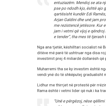
entuziazëm. Mendoj se ata nj
pse po ndodh kjo, është ajo g
qartësisht kundër Edi Ramës, 
Arjan Galdini dhe unë jam pro
me rezistencë jetësore. Kur e
jam i vetmi që vijoj e qëndroj
e tender”, tha mes të tjerash 
Nga ana tjetër, këshilltari socialist n
ditëve më parë të ushtruar nga disa roj
investimit prej 4 miliardë dollarësh që 
Muharremi tha se ky investim është ng
vendi ynë do të shkëputej gradualisht ng
Lidhur me thirrjet në protestë për rrëz
Rama është i vetmi lider që nuk i ka tra
“Unë e përgëzoj, nëse qëllimi