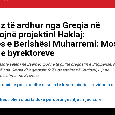
ëz të ardhur nga Greqia në
jnë projektin! Haklaj:
s e Berishës! Muharremi: Mo
 e byrektoreve
shtë vetëm në Zvërnec, por në të gjithë bregdetin e Shqipërisë. 
ë nga Greqia dhe greqisht-folës që jetojnë në Shqipëri, u janë
investimin në Zvërnec.
rdonin e policisë dhe shkuan te kryeministria! I rezistuan d
orkestrohen situata duke përdorur çështjet mjedisore!