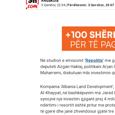
Redaksia
3 Qershor, 22:34 |
Përditesimi: 3 Qershor, 23:07
Në studion e emisionit ‘
Repolitix
’ me g
deputeti Azgan Haklaj, politikani Arjan 
Muharremi, diskutuan mbi investimin që
Kompania ‘Albania Land Development’, e
Al-Khayyat, në bashkëpunim me Jared K
synojnë një investim gjigant prej 4 mil
ndërtimi i resortit është pritur me pro
të gjerë dhe janë zhvendosur gjatë tre 