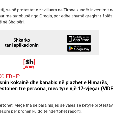
tij, se në protestat e zhvilluara në Tiranë kundër investimit n
hur me autobusë nga Greqia, por edhe shumë greqisht-folës
 në Shqipëri.
XO EDHE:
snin kokainë dhe kanabis në plazhet e Himarës,
estohen tre persona, mes tyre një 17-vjeçar (VID
dërtohet, Meçe tha se para nisjes së valës së këtyre protestav
sore për pronën ku do të ndërtohet resorti.