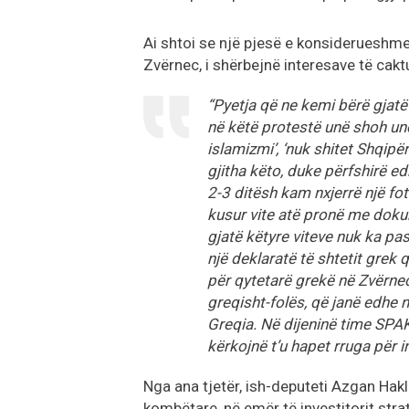
Ai shtoi se një pjesë e konsiderueshme
Zvërnec, i shërbejnë interesave të cakt
“Pyetja që ne kemi bërë gjatë
në këtë protestë unë shoh unë
islamizmi’, ‘nuk shitet Shqipë
gjitha këto, duke përfshirë e
2-3 ditësh kam nxjerrë një fo
kusur vite atë pronë me doku
gjatë këtyre viteve nuk ka pa
një deklaratë të shtetit grek q
për qytetarë grekë në Zvërnec.
greqisht-folës, që janë edhe 
Greqia. Në dijeninë time SPAK
kërkojnë t’u hapet rruga për i
Nga ana tjetër, ish-deputeti Azgan Hakl
kombëtare, në emër të investitorit strat