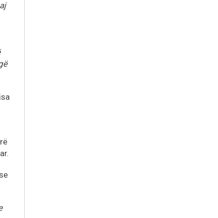
aj
ë
ogë
isa
rë
ar.
 se
e