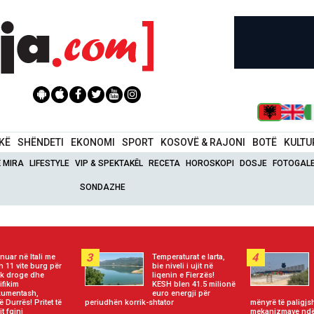
IKË
SHËNDETI
EKONOMI
SPORT
KOSOVË & RAJONI
BOTË
KULTU
Ë MIRA
LIFESTYLE
VIP & SPEKTAKËL
RECETA
HOROSKOPI
DOSJE
FOTOGALE
SONDAZHE
3
4
ënuar në Itali me
Temperaturat e larta,
th 11 vite burg për
bie niveli i ujit në
fik droge dhe
liqenin e Fierzës!
ifikim
KESH blen 41.5 milionë
umentash,
euro energji për
ë Durrës! Pritet të
periudhën korrik-shtator
mënyrë të paligjs
t fqinj
mekanizmave ndë