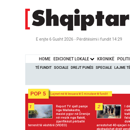
E enjte 6 Gusht 2026 - Përditësimi i fundit 14:29
HOME
EDICIONET LOKALE
KRONIKË
POLIT
TË FUNDIT
SOCIALE
DREJT PUNËS
SPECIALE
LAJME T
POP 5
Lajmet më të lexuara të 5 minutave të fundit
1
2
Report TV sjell pamje
I d
nga Mallakastra,
rre
masivi pyjor në Drenije
tra
në rrezik nga flakët,
fals
zjarrfikësit përballë
dok
terrenit të vështirë (VIDEO)
arrestohet 40-vjeçari n
ekstradohet drejt vendi