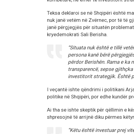
Teksa deklaroi se në Shqipëri është m
nuk janë vetëm në Zvërnec, por të të g
janë përgjegjës për situatën problemat
kryedemokrati Sali Berisha.
“Situata nuk është e tillë vet
persona kanë bërë përgjegjës
përdor Berishën. Rama e ka n
transparencë, sepse gjithçka
investitorit strategjik. Është
I veçantë ishte qëndrimi i politikani Arj
politike në Shqipëri, por edhe kundër pr
Ai tha se ishte skeptik për qëllimin e k
shpresojnë të arrijnë diku përmes këty
“Këtu është investuar prej vi