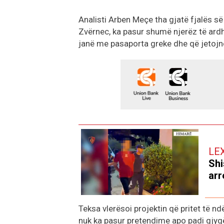
Analisti Arben Meçe tha gjatë fjalës së 
Zvërnec, ka pasur shumë njerëz të ard
janë me pasaporta greke dhe që jetojnë
LE
Shi
arr
Teksa vlerësoi projektin që pritet të n
nuk ka pasur pretendime apo padi gjyqë