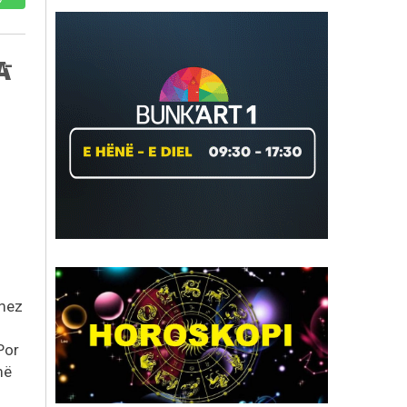
amez
Por
më