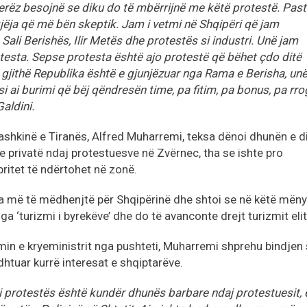
erëz besojnë se diku do të mbërrijnë me këtë protestë. Past
jëja që më bën skeptik. Jam i vetmi në Shqipëri që jam
Sali Berishës, Ilir Metës dhe protestës si industri. Unë jam
testa. Sepse protesta është ajo protestë që bëhet çdo ditë
 gjithë Republika është e gjunjëzuar nga Rama e Berisha, un
 si ai burimi që bëj qëndresën time, pa fitim, pa bonus, pa rr
Galdini.
ë Bashkinë e Tiranës, Alfred Muharremi, teksa dënoi dhunën e d
e privatë ndaj protestuesve në Zvërnec, tha se ishte pro
pritet të ndërtohet në zonë.
a më të mëdhenjtë për Shqipërinë dhe shtoi se në këtë mëny
a ‘turizmi i byrekëve’ dhe do të avanconte drejt turizmit elit
imin e kryeministrit nga pushteti, Muharremi shprehu bindjen
dhtuar kurrë interesat e shqiptarëve.
 i protestës është kundër dhunës barbare ndaj protestuesit, 