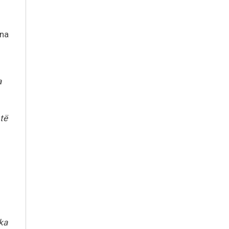
ona
a
të
 ka