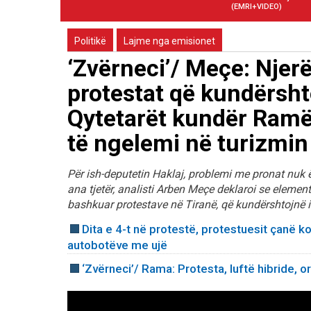
(EMRI+VIDEO)
Politikë
Lajme nga emisionet
‘Zvërneci’/ Meçe: Njer
protestat që kundërshto
Qytetarët kundër Ramë
të ngelemi në turizmin
Për ish-deputetin Haklaj, problemi me pronat nuk ë
ana tjetër, analisti Arben Meçe deklaroi se element
bashkuar protestave në Tiranë, që kundërshtojnë 
Dita e 4-t në protestë, protestuesit çanë ko
autobotëve me ujë
‘Zvërneci’/ Rama: Protesta, luftë hibride, 