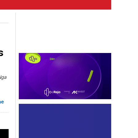
s
Nga
he