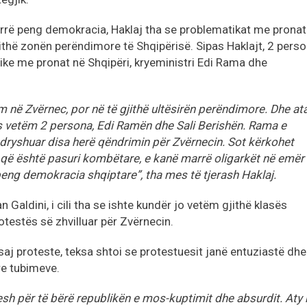
arrë peng demokracia, Haklaj tha se problematikat me pronat
jithë zonën perëndimore të Shqipërisë. Sipas Haklajt, 2 pers
ike me pronat në Shqipëri, kryeministri Edi Rama dhe
ëm në Zvërnec, por në të gjithë ultësirën perëndimore. Dhe at
 vetëm 2 persona, Edi Ramën dhe Sali Berishën. Rama e
dryshuar disa herë qëndrimin për Zvërnecin. Sot kërkohet
 që është pasuri kombëtare, e kanë marrë oligarkët në emër 
 peng demokracia shqiptare”, tha mes të tjerash Haklaj.
an Galdini, i cili tha se ishte kundër jo vetëm gjithë klasës
otestës së zhvilluar për Zvërnecin.
ësaj proteste, teksa shtoi se protestuesit janë entuziastë dhe
re tubimeve.
tesh për të bërë republikën e mos-kuptimit dhe absurdit. Aty