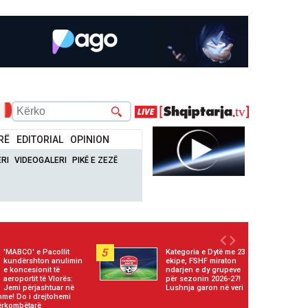
RË
EDITORIAL
OPINION
RI
VIDEOGALERI
PIKË E ZEZË
5
'MABCO' e Pacollit
Kategoria e Dytë me 23
kundërshton anulimin
ekipe, FSHF miraton
e koncesionit të
ndarjen e dy grupeve
aeroportit të Vlorës:
për sezonin 2026-27!
Jemi përjashtuar në
Lushnja garon në veri
hme! Do i drejtohemi
rkombëtarë