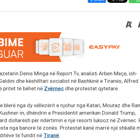
azetarin Denis Minga në Report Tv, analisti Arben Meçe, ish-
Galdini dhe këshilltari socialist në Bashkinë e Tiranës, Alfred
 pritet të bëhet në
Zvërnec
dhe protestat qytetare.
 blerë nga dy vëllezërit e njohur nga Katari, Moutaz dhe R
ushner-in, dhëndrin e Presidentit amerikan Donald Trump,
iard dollarësh për ndërtimin e një resorti luksoz në Zvërnec. 
testa nga banorë të zonës. Protestat kanë marrë një shkallë 
ditëve të fundit në
Tiranë
.