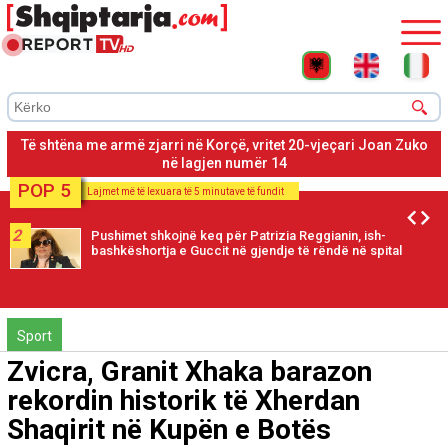
Korçë, viktima ishte përfshirë në një konfikt me autorin pasi në
dorën e 20-vjeçarit u gjet një thikë
POP 5
Lajmet më të lexuara të 5 minutave të fundit
2
Pushimet shkojnë keq për Patrizia Reggianin, ish-
bashkëshortja e Guccit në gjendje të rëndë në spital
Sport
Zvicra, Granit Xhaka barazon
rekordin historik të Xherdan
Shaqirit në Kupën e Botës