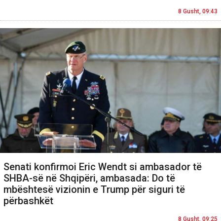
8 Gusht, 09:43
Senati konfirmoi Eric Wendt si ambasador të
SHBA-së në Shqipëri, ambasada: Do të
mbështesë vizionin e Trump për siguri të
përbashkët
8 Gusht, 09:25