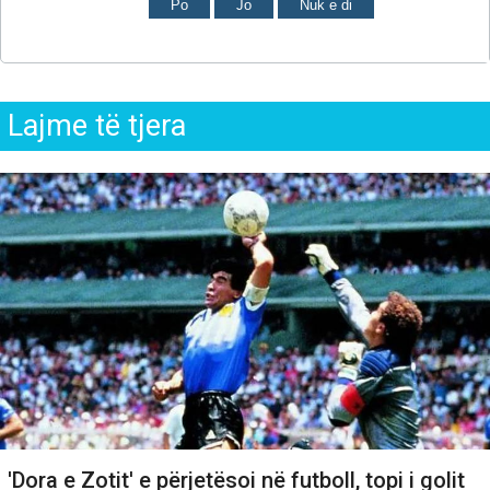
Po
Jo
Nuk e di
Lajme të tjera
'Dora e Zotit' e përjetësoi në futboll, topi i golit