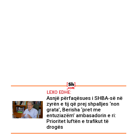
LEXO EDHE:
Asnjë përfaqësues i SHBA-së në
zyrën e tij që prej shpalljes ‘non
grata’, Berisha ‘pret me
entuziazëm’ ambasadorin e ri:
Prioritet luftën e trafikut të
drogës