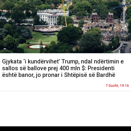
Gjykata ‘i kundërvihet’ Trump, ndal ndërtimin e
sallos së ballove prej 400 mln $: Presidenti
është banor, jo pronar i Shtëpisë së Bardhë
7 Gusht, 19:16