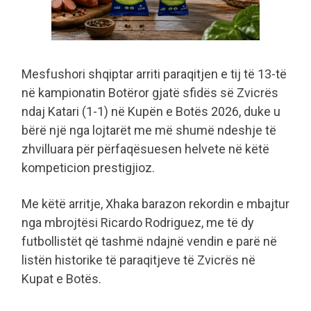
Mesfushori shqiptar arriti paraqitjen e tij të 13-të
në kampionatin Botëror gjatë sfidës së Zvicrës
ndaj Katari (1-1) në Kupën e Botës 2026, duke u
bërë një nga lojtarët me më shumë ndeshje të
zhvilluara për përfaqësuesen helvete në këtë
kompeticion prestigjioz.
Me këtë arritje, Xhaka barazon rekordin e mbajtur
nga mbrojtësi Ricardo Rodriguez, me të dy
futbollistët që tashmë ndajnë vendin e parë në
listën historike të paraqitjeve të Zvicrës në
Kupat e Botës.