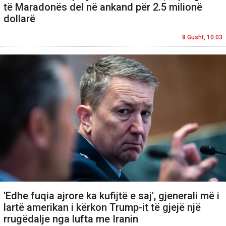
të Maradonës del në ankand për 2.5 milionë
dollarë
8 Gusht, 10:03
'Edhe fuqia ajrore ka kufijtë e saj', gjenerali më i
lartë amerikan i kërkon Trump-it të gjejë një
rrugëdalje nga lufta me Iranin