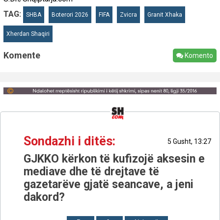
TAG:
SHBA
Boterori 2026
FIFA
Zvicra
Granit Xhaka
Xherdan Shaqiri
Komente
Komento
Sondazhi i ditës:
5 Gusht, 13:27
GJKKO kërkon të kufizojë aksesin e
mediave dhe të drejtave të
gazetarëve gjatë seancave, a jeni
dakord?