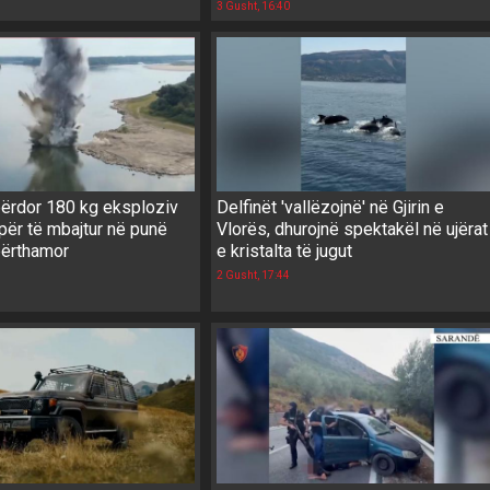
3 Gusht, 16:40
ërdor 180 kg eksploziv
Delfinët 'vallëzojnë' në Gjirin e
për të mbajtur në punë
Vlorës, dhurojnë spektakël në ujërat
bërthamor
e kristalta të jugut
2 Gusht, 17:44