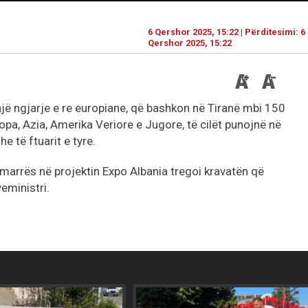
6 Qershor 2025, 15:22 | Përditesimi: 6
Qershor 2025, 15:22
një ngjarje e re europiane, që bashkon në Tiranë mbi 150
pa, Azia, Amerika Veriore e Jugore, të cilët punojnë në
e të ftuarit e tyre.
sëmarrës në projektin Expo Albania tregoi kravatën që
eministri.