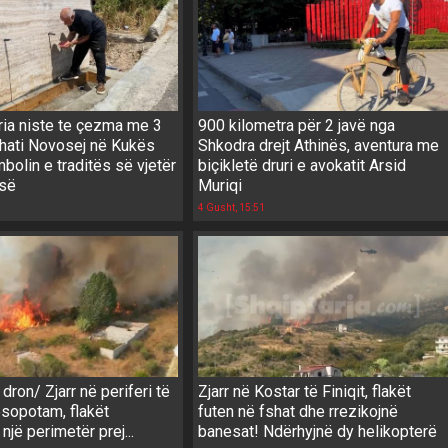
ria niste te çezma me 3
900 kilometra për 2 javë nga
shati Novosej në Kukës
Shkodra drejt Athinës, aventura me
mbolin e traditës së vjetër
biçikletë druri e avokatit Arsid
isë
Muriqi
4 Gusht, 15:51
ron/ Zjarr në periferi të
Zjarr në Kostar të Finiqit, flakët
esopotam, flakët
futen në fshat dhe rrezikojnë
një perimetër prej...
banesat! Ndërhyjnë dy helikopterë