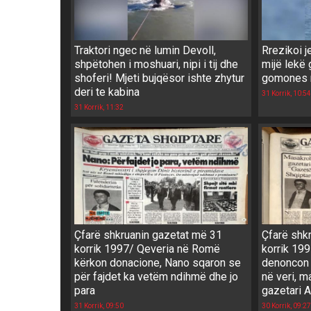
Traktori ngec në lumin Devoll,
Rrezikoi 
shpëtohen i moshuari, nipi i tij dhe
mijë lekë 
shoferi! Mjeti bujqësor ishte zhytur
gomones 
deri te kabina
31 Korrik, 10:54
31 Korrik, 11:32
Çfarë shkruanin gazetat më 31
Çfarë shk
korrik 1997/ Qeveria në Romë
korrik 199
kërkon donacione, Nano sqaron se
denoncon 
për fajdet ka vetëm ndihmë dhe jo
në veri, m
para
gazetari A
31 Korrik, 09:50
30 Korrik, 09:27