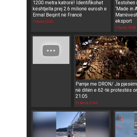
1200 metra katrorë! Identifikohet
Testohen 
kështjella prej 2.6 milionë eurosh e
‘Made in A
Ermal Beqirit në Francë
Marrëvesh
eksport
1 Gusht, 22:32
1 Gusht, 10:38
Pamje me DRON/ Ja pjesëma
në ditën e 62-të protestës o
21:05
31 Korrik, 21:40