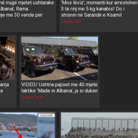
në rrugë mjetet ushtarake
‘Mos lëviz’, momenti kur arrestohen
lbania’, Rama:
3 të rinj me 5 kg kanabis! Do i
je me 30 vende për
shisnin në Sarandë e Ksamil
1 Gusht, 10:29
rrja
VIDEO/ Ushtria pajiset me 40 mjete
ra
taktike ‘Made in Albania’, ja si duken
31 Korrik, 12:39