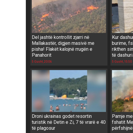
Del jashtë kontrollit zjarri në
Kur dashu
Mallakastër, digjen masivë me
burime, f
pisha! Flakët kalojnë rrugën e
rikthen si
Panahorit
të dashur
5 Gusht, 20:06
5 Gusht, 15:50
Droni ukrainas godet resortin
Pamje me d
turistik në Detin e Zi, 7 të vrarë e 40
fshatit M
të plagosur
përfshijnë 