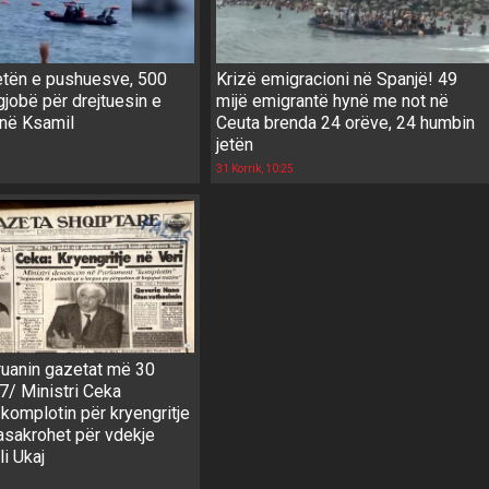
jetën e pushuesve, 500
Krizë emigracioni në Spanjë! 49
gjobë për drejtuesin e
mijë emigrantë hynë me not në
në Ksamil
Ceuta brenda 24 orëve, 24 humbin
jetën
31 Korrik, 10:25
ruanin gazetat më 30
7/ Ministri Ceka
komplotin për kryengritje
asakrohet për vdekje
li Ukaj