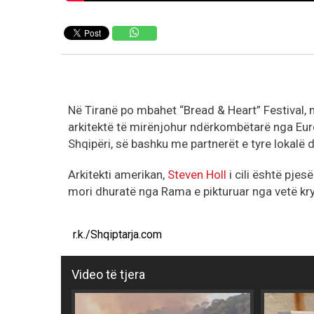
Në Tiranë po mbahet “Bread & Heart” Festival, 
arkitektë të mirënjohur ndërkombëtarë nga Euro
Shqipëri, së bashku me partnerët e tyre lokalë dh
Arkitekti amerikan,
Steven Holl
i cili është pje
mori dhuratë nga Rama e pikturuar nga vetë kry
r.k./Shqiptarja.com
Video të tjera