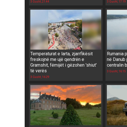
3 Gusht, 21:44
3 Gusht, 17:19
Temperaturat e larta, zjarrfikësit
Rumania p
freskojnë me ujë qendrën e
në Danub 
Gramshit, fëmijët i gëzohen 'shiut'
centralin 
të verës
3 Gusht, 16:15
3 Gusht, 16:29