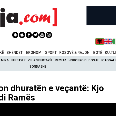
IKË
SHËNDETI
EKONOMI
SPORT
KOSOVË & RAJONI
BOTË
KULTU
Ë MIRA
LIFESTYLE
VIP & SPEKTAKËL
RECETA
HOROSKOPI
DOSJE
FOTOGALE
SONDAZHE
on dhuratën e veçantë: Kjo
Edi Ramës